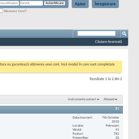
Ajutor
Înregistrare
Memorez Cont?
Căutare Avansată
cestora nu garantează obținerea unui cont, însă modul în care sunt completate
Rezultate 1 la 2 din 2
Instrumente subiect
Afișează
#1
Data înscrierii
7th October
2010
Locaţie
Petrosani
Vârstă
41
Posturi
782
Putere Rep
30