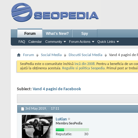
Forum
What's New?
Spy
FAQ
Calendar
Community
Forum Actions
Quick Links
Forum
Social Media
Discutii Social Media
Vand 4 pagini de
SeoPedia este o comunitate inchisă
incă din 2008
. Pentru a beneficia de un c
ajută la obținerea acestuia.
Regulile si politica Seopedia
. Primul post ar trebu
Subiect:
Vand 4 pagini de Facebook
3rd May 2019,
17:11
LuKian
Membru SeoPedia
Reputatie:
30