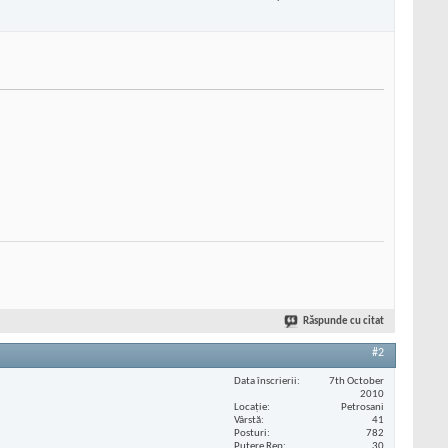
Răspunde cu citat
#2
Data înscrierii
7th October
2010
Locaţie
Petrosani
Vârstă
41
Posturi
782
Putere Rep
30