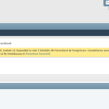
 Facebook
ont, trebuie să răspundeți la cele 5 întrebări din formularul de înregistrare. Completarea a
i să fie intotdeauna in
Prezentare forumisti
.