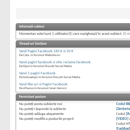
Informații subiect
Momentan este/sunt 1 utilizator(i) care navighează în acest subiect.
(0 m
Thread-uri Similare
Vand Pagini Facebook 160 K si 50 K
De Cata. în forumul Website-uri
Vand pagini facebook si ofer reclama facebook.
De Dpul în forumul Discutii Social Media
Vand 2 pagini Facebook.
De botoselxp5 în forumul Discutii Social Media
Vand like-uri si Pagini Facebook.
De xFlavius în forumul Cereri Servicii
Permisiuni postare
Nu puteţi
posta subiecte noi.
Codul B
Nu puteţi
răspunde la subiecte
Zâmbet
Nu puteţi
adăuga ataşamente
Codul
[I
Nu puteţi
modifica posturile proprii
[VIDEO]
Codul H
Trackbac