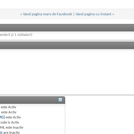
«
Vand pagina mare de Facebook
|
Vand pagina cu instant
»
embrii și 1 vizitatori)
B
este
Activ
e
este
Activ
MG]
este
Activ
code is
Activ
TML este
Inactiv
ks
are
Inactiv