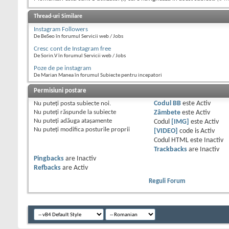
Thread-uri Similare
Instagram Followers
De BeSeo în forumul Servicii web / Jobs
Cresc cont de Instagram free
De Sorin.V în forumul Servicii web / Jobs
Poze de pe instagram
De Marian Manea în forumul Subiecte pentru incepatori
Permisiuni postare
Nu puteţi
posta subiecte noi.
Codul BB
este
Activ
Nu puteţi
răspunde la subiecte
Zâmbete
este
Activ
Nu puteţi
adăuga ataşamente
Codul
[IMG]
este
Activ
Nu puteţi
modifica posturile proprii
[VIDEO]
code is
Activ
Codul HTML este
Inactiv
Trackbacks
are
Inactiv
Pingbacks
are
Inactiv
Refbacks
are
Activ
Reguli Forum