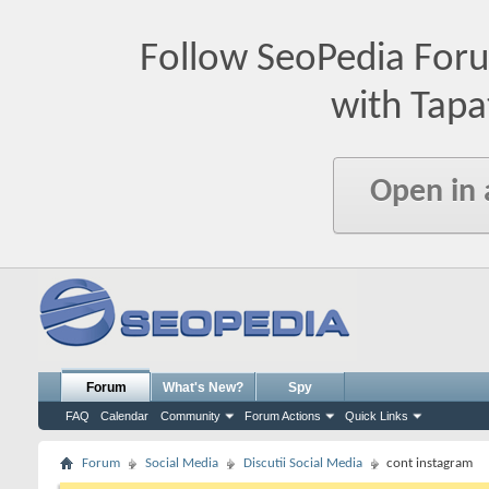
Follow SeoPedia For
with Tapa
Open in
Forum
What's New?
Spy
FAQ
Calendar
Community
Forum Actions
Quick Links
Forum
Social Media
Discutii Social Media
cont instagram