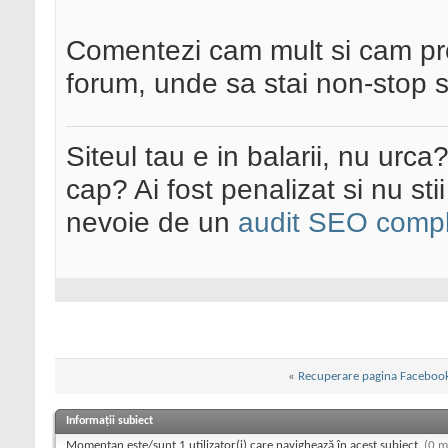
Comentezi cam mult si cam prost
forum, unde sa stai non-stop s
Siteul tau e in balarii, nu urca
cap? Ai fost penalizat si nu sti
nevoie de un
audit SEO compl
«
Recuperare pagina Faceboo
Informații subiect
Momentan este/sunt 1 utilizator(i) care navighează în acest subiect.
(0 m