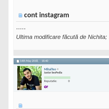
cont instagram
.....
Ultima modificare făcută de Nichita
14th May 2018,
16:40
MihaiTeo
Junior SeoPedia
Reputatie:
0