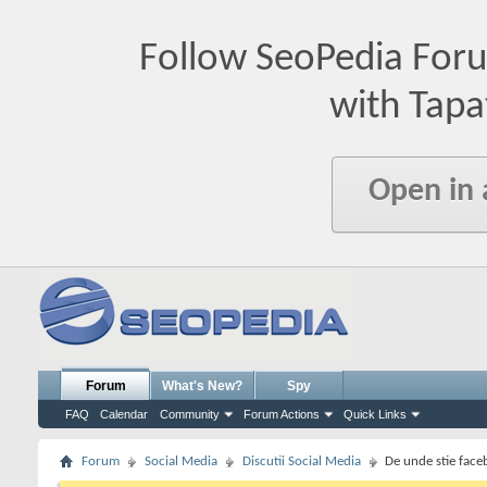
Follow SeoPedia For
with Tapa
Open in
Forum
What's New?
Spy
FAQ
Calendar
Community
Forum Actions
Quick Links
Forum
Social Media
Discutii Social Media
De unde stie face