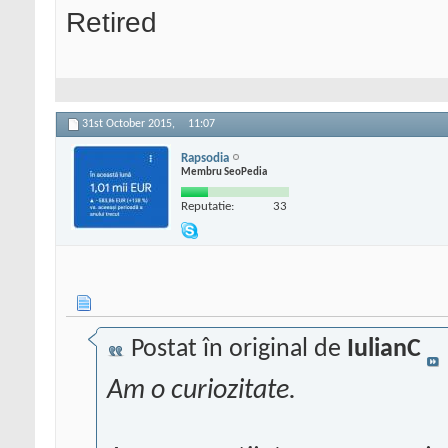
Retired
31st October 2015,
11:07
Rapsodia
Membru SeoPedia
Reputatie:
33
Postat în original de
IulianC
Am o curiozitate.