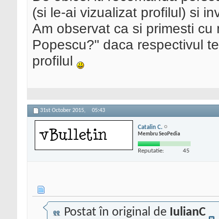
(si le-ai vizualizat profilul) si i
Am observat ca si primesti cu 
Popescu?" daca respectivul te 
profilul
31st October 2015,
05:43
Catalin C.
Membru SeoPedia
Reputatie:
45
Postat în original de
IulianC