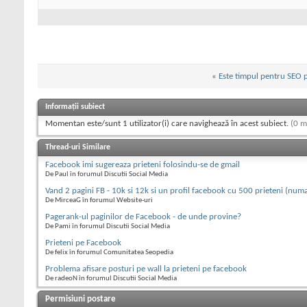
«
Este timpul pentru SEO 
Informații subiect
Momentan este/sunt 1 utilizator(i) care navighează în acest subiect.
(0 m
Thread-uri Similare
Facebook imi sugereaza prieteni folosindu-se de gmail
De Paul în forumul Discutii Social Media
Vand 2 pagini FB - 10k si 12k si un profil facebook cu 500 prieteni (numa
De MirceaG în forumul Website-uri
Pagerank-ul paginilor de Facebook - de unde provine?
De Pami în forumul Discutii Social Media
Prieteni pe Facebook
De felix în forumul Comunitatea Seopedia
Problema afisare posturi pe wall la prieteni pe facebook
De radeoN în forumul Discutii Social Media
Permisiuni postare