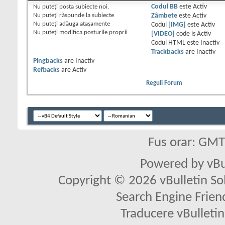
Nu puteţi
posta subiecte noi.
Codul BB
este
Activ
Nu puteţi
răspunde la subiecte
Zâmbete
este
Activ
Nu puteţi
adăuga ataşamente
Codul
[IMG]
este
Activ
Nu puteţi
modifica posturile proprii
[VIDEO]
code is
Activ
Codul HTML este
Inactiv
Trackbacks
are
Inactiv
Pingbacks
are
Inactiv
Refbacks
are
Activ
Reguli Forum
Fus orar: GM
Powered by vBu
Copyright © 2026 vBulletin Solu
Search Engine Frien
Traducere vBullet