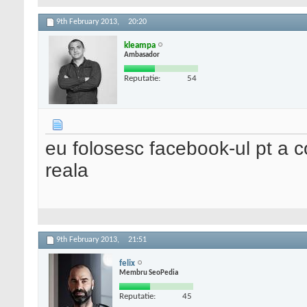
9th February 2013,
20:20
kleampa
Ambasador
Reputatie:
54
eu folosesc facebook-ul pt a 
reala
9th February 2013,
21:51
felix
Membru SeoPedia
Reputatie:
45