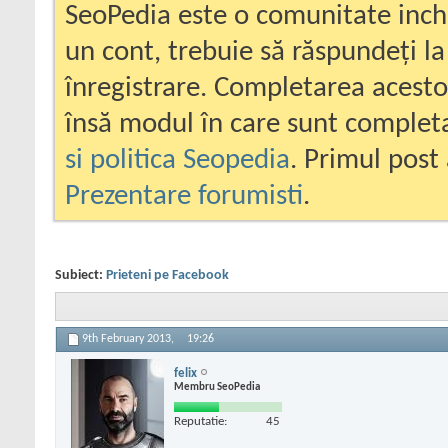
SeoPedia este o comunitate inc
un cont, trebuie să răspundeți la
înregistrare. Completarea acesto
însă modul în care sunt completa
si politica Seopedia
. Primul post 
Prezentare forumisti
.
Subiect:
Prieteni pe Facebook
9th February 2013,
19:26
felix
Membru SeoPedia
Reputatie:
45