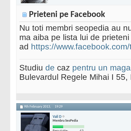
Prieteni pe Facebook
Nu toti membri seopedia au nu
ma aiba pe lista lui de prieten
ad
https://www.facebook.com/
Studiu
de
caz
pentru un maga
Bulevardul Regele Mihai I 55
9th February 2013,
19:29
Vali D
Membru SeoPedia
Reputatie:
43