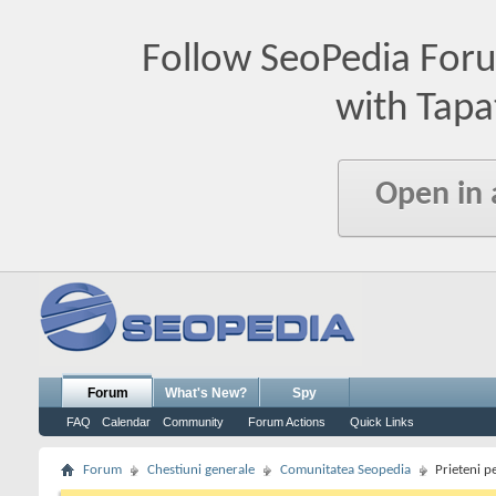
Follow SeoPedia For
with Tapa
Open in
Forum
What's New?
Spy
FAQ
Calendar
Community
Forum Actions
Quick Links
Forum
Chestiuni generale
Comunitatea Seopedia
Prieteni 