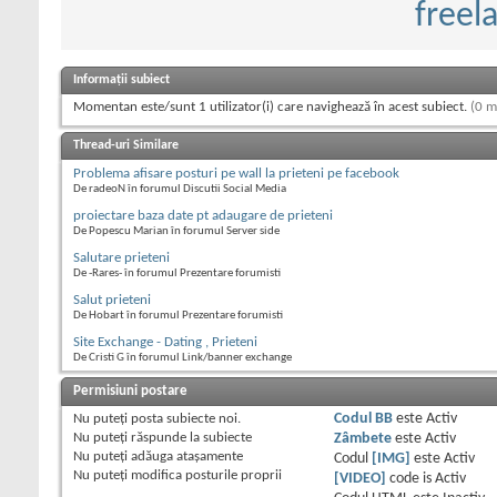
freel
Informații subiect
Momentan este/sunt 1 utilizator(i) care navighează în acest subiect.
(0 m
Thread-uri Similare
Problema afisare posturi pe wall la prieteni pe facebook
De radeoN în forumul Discutii Social Media
proiectare baza date pt adaugare de prieteni
De Popescu Marian în forumul Server side
Salutare prieteni
De -Rares- în forumul Prezentare forumisti
Salut prieteni
De Hobart în forumul Prezentare forumisti
Site Exchange - Dating , Prieteni
De Cristi G în forumul Link/banner exchange
Permisiuni postare
Nu puteţi
posta subiecte noi.
Codul BB
este
Activ
Nu puteţi
răspunde la subiecte
Zâmbete
este
Activ
Nu puteţi
adăuga ataşamente
Codul
[IMG]
este
Activ
Nu puteţi
modifica posturile proprii
[VIDEO]
code is
Activ