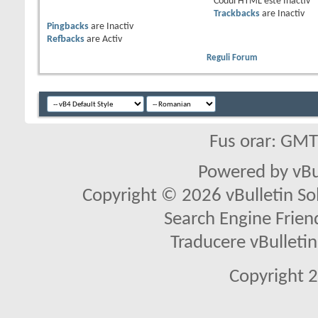
Codul HTML este
Inactiv
Trackbacks
are
Inactiv
Pingbacks
are
Inactiv
Refbacks
are
Activ
Reguli Forum
Fus orar: GM
Powered by vBu
Copyright © 2026 vBulletin Solu
Search Engine Frien
Traducere vBullet
Copyright 