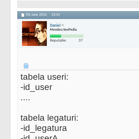
7th June 2010,
23:41
Daniel
Membru SeoPedia
Reputatie:
37
tabela useri:
-id_user
....
tabela legaturi:
-id_legatura
-id_userA