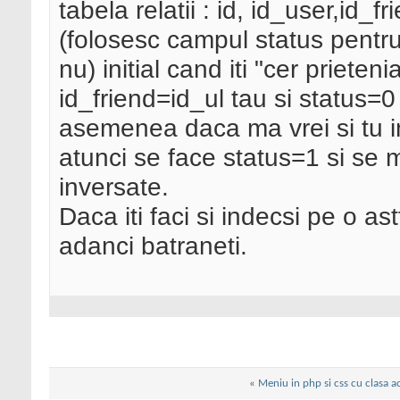
tabela relatii : id, id_user,id_f
(folosesc campul status pentru
nu) initial cand iti "cer priete
id_friend=id_ul tau si status=0
asemenea daca ma vrei si tu in 
atunci se face status=1 si se m
inversate.
Daca iti faci si indecsi pe o as
adanci batraneti.
«
Meniu in php si css cu clasa a