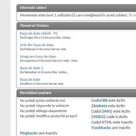
Informații subiect
Momentan este/sunt 1 utilizator(i) care navighează în acest subiect.
(0 m
Thread-uri Similare
Baza de date clienti - PC
De Dragos Nicu în forumul Bar, lobby...
Link din baza de date
De Federals în forumul Server side
Integrare baza de date.
De superbus în forumul Servicii web / Jobs
Baza de date :)
De Sebastian în forumul Bar, lobby...
Baza de date
De eRwin în forumul Server side
Permisiuni postare
Nu puteţi
posta subiecte noi.
Codul BB
este
Activ
Nu puteţi
răspunde la subiecte
Zâmbete
este
Activ
Nu puteţi
adăuga ataşamente
Codul
[IMG]
este
Activ
Nu puteţi
modifica posturile proprii
[VIDEO]
code is
Activ
Codul HTML este
Inactiv
Trackbacks
are
Inactiv
Pingbacks
are
Inactiv