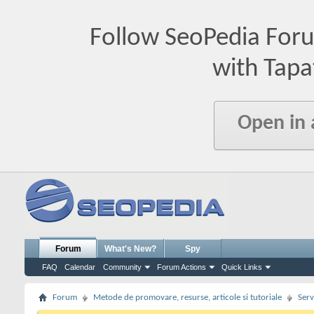
Follow SeoPedia For
with Tapa
Open in
Forum
What's New?
Spy
FAQ
Calendar
Community
Forum Actions
Quick Links
Forum
Metode de promovare, resurse, articole si tutoriale
Serv