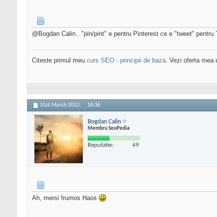
@Bogdan Calin.. "pin/pint" e pentru Pinterest ce e "tweet" pentru T
Citeste primul meu
curs SEO - principii de baza
. Vezi oferta mea
31st March 2012,
16:36
Bogdan Calin
Membru SeoPedia
Reputatie:
49
Ah, mersi frumos Haos