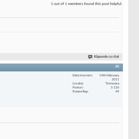
1 out of 1 members found this post helpful.
Răspunde cu citat
#8
Data înscrierii
14th February
2011
Locaţie
Timisoara
Posturi
3.126
Putere Rep
49