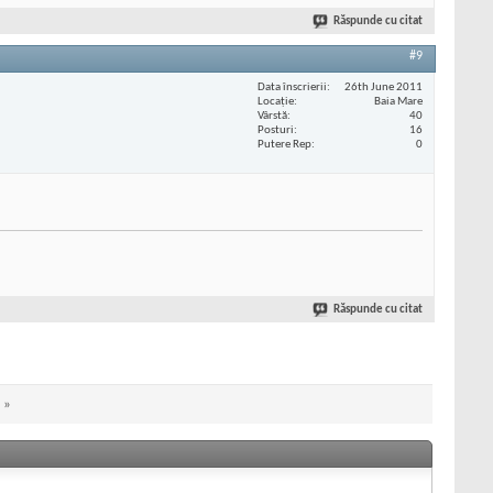
Răspunde cu citat
#9
Data înscrierii
26th June 2011
Locaţie
Baia Mare
Vârstă
40
Posturi
16
Putere Rep
0
Răspunde cu citat
»