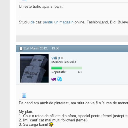
Un este trafic apar si banii.
Studiu
de
caz
pentru un magazin
online, FashionLand, Bld, Bulev
31st March 2012,
13:00
Vali D
Membru SeoPedia
Reputatie:
43
De cand am auzit de pinterest, am stiut ca va fi o 'sursa de monet
My plan:
1. Caut o retea de afiliere din afara, special pentru femei (astept s
2. Imi 'caut' cat mai multi followeri (femei).
3. Sa curga banii!