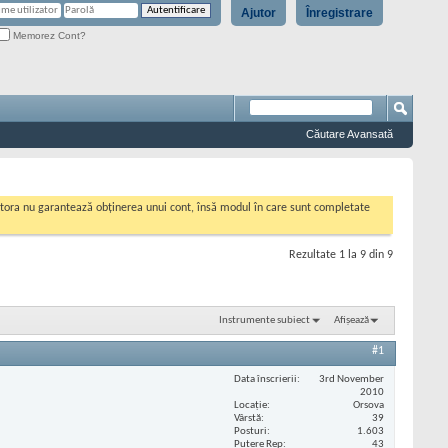
Ajutor
Înregistrare
Memorez Cont?
Căutare Avansată
cestora nu garantează obținerea unui cont, însă modul în care sunt completate
Rezultate 1 la 9 din 9
Instrumente subiect
Afișează
#1
Data înscrierii
3rd November
2010
Locaţie
Orsova
Vârstă
39
Posturi
1.603
Putere Rep
43