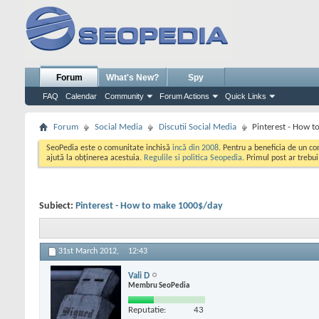
Forum
What's New?
Spy
FAQ
Calendar
Community
Forum Actions
Quick Links
Forum
Social Media
Discutii Social Media
Pinterest - How 
SeoPedia este o comunitate inchisă
incă din 2008
. Pentru a beneficia de un c
ajută la obținerea acestuia.
Regulile si politica Seopedia
. Primul post ar trebu
Subiect:
Pinterest - How to make 1000$/day
31st March 2012,
12:43
Vali D
Membru SeoPedia
Reputatie:
43