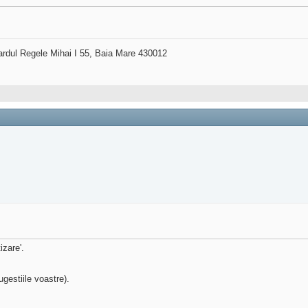
ardul Regele Mihai I 55, Baia Mare 430012
izare'.
ugestiile voastre).