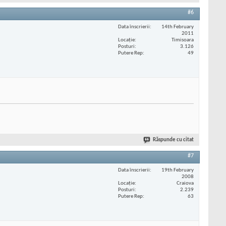
#6
Data înscrierii
14th February
2011
Locaţie
Timisoara
Posturi
3.126
Putere Rep
49
Răspunde cu citat
#7
Data înscrierii
19th February
2008
Locaţie
Craiova
Posturi
2.239
Putere Rep
63