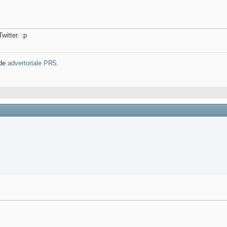
witter. :p
 de
advertoriale PR5
.