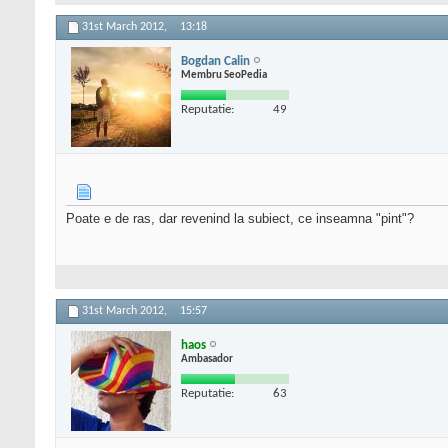
31st March 2012,
13:18
Bogdan Calin
Membru SeoPedia
Reputatie:
49
Poate e de ras, dar revenind la subiect, ce inseamna "pint"?
31st March 2012,
15:57
haos
Ambasador
Reputatie:
63