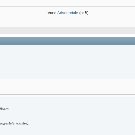
Vand
Advertoriale
(pr 5)
izare'.
sugestiile voastre).