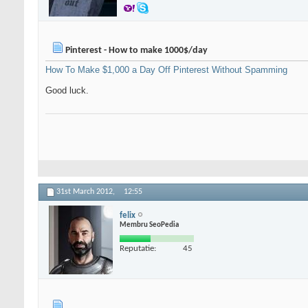
Pinterest - How to make 1000$/day
How To Make $1,000 a Day Off Pinterest Without Spamming
Good luck.
31st March 2012,
12:55
felix
Membru SeoPedia
Reputatie:
45