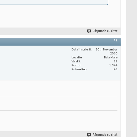
Răspunde cu citat
#5
Data înscrierii
30th November
2010
Locaţie
Baia Mare
Vârstă
52
Posturi
1.344
Putere Rep
45
Răspunde cu citat