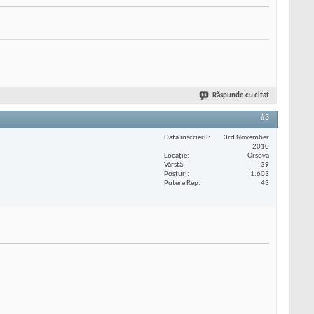
Răspunde cu citat
#3
Data înscrierii
3rd November
2010
Locaţie
Orsova
Vârstă
39
Posturi
1.603
Putere Rep
43