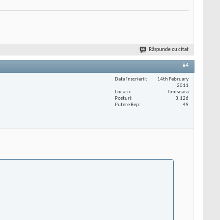
Răspunde cu citat
#4
Data înscrierii
14th February
2011
Locaţie
Timisoara
Posturi
3.126
Putere Rep
49