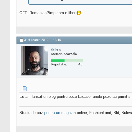
OFF: RomanianPimp.com e liber
31st March 2012,
13:10
felix
Membru SeoPedia
Reputatie:
45
Eu am lansat un blog pentru poze faioase, unele poze au primit si 
Studiu
de
caz
pentru un magazin
online, FashionLand, Bld, Bulev