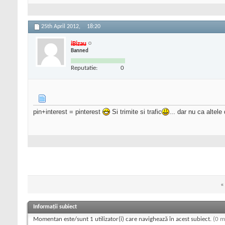
25th April 2012,
18:20
iBizau
Banned
Reputatie:
0
pin+interest = pinterest
Si trimite si trafic
... dar nu ca altele
«
Informații subiect
Momentan este/sunt 1 utilizator(i) care navighează în acest subiect.
(0 m