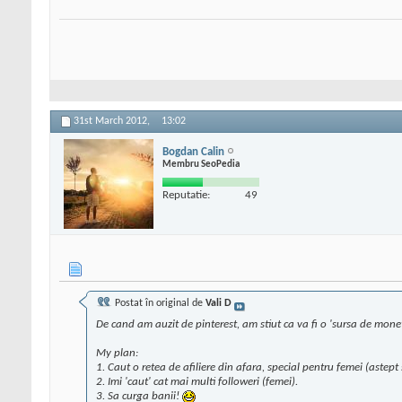
31st March 2012,
13:02
Bogdan Calin
Membru SeoPedia
Reputatie:
49
Postat în original de
Vali D
De cand am auzit de pinterest, am stiut ca va fi o 'sursa de monet
My plan:
1. Caut o retea de afiliere din afara, special pentru femei (astept 
2. Imi 'caut' cat mai multi followeri (femei).
3. Sa curga banii!