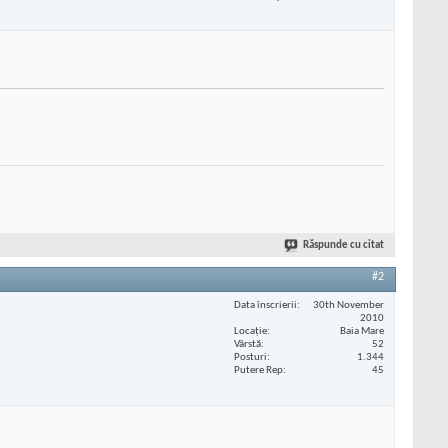
Răspunde cu citat
#2
Data înscrierii
30th November
2010
Locaţie
Baia Mare
Vârstă
52
Posturi
1.344
Putere Rep
45