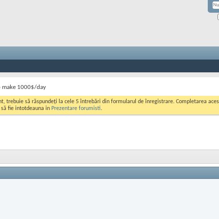
to make 1000$/day
ont, trebuie să răspundeți la cele 5 întrebări din formularul de înregistrare. Completarea a
i să fie intotdeauna in
Prezentare forumisti
.