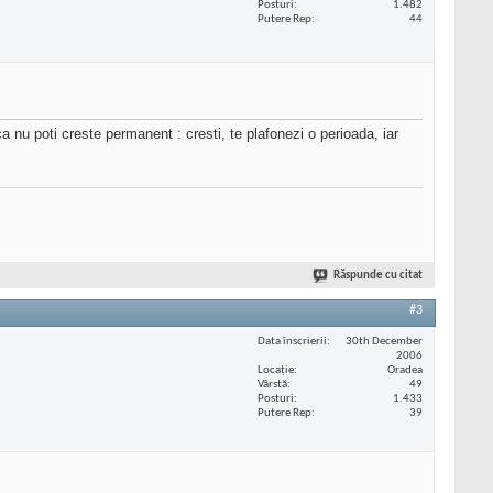
Posturi
1.482
Putere Rep
44
ca nu poti creste permanent : cresti, te plafonezi o perioada, iar
Răspunde cu citat
#3
Data înscrierii
30th December
2006
Locaţie
Oradea
Vârstă
49
Posturi
1.433
Putere Rep
39