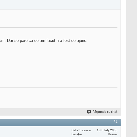
um. Dar se pare ca ce am facut n-a fost de ajuns.
Răspunde cu citat
#2
Data înscrierii
15th July 2005
Locaţie
Brasov