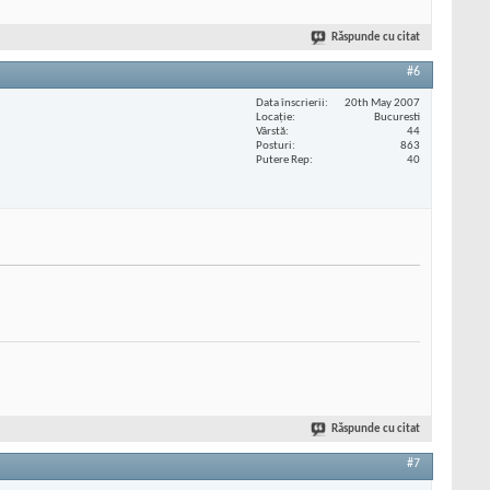
Răspunde cu citat
#6
Data înscrierii
20th May 2007
Locaţie
Bucuresti
Vârstă
44
Posturi
863
Putere Rep
40
Răspunde cu citat
#7