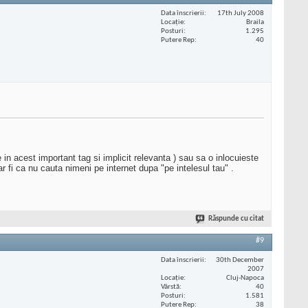
Data înscrierii
17th July 2008
Locaţie
Braila
Posturi
1.295
Putere Rep
40
 in acest important tag si implicit relevanta ) sau sa o inlocuieste
r fi ca nu cauta nimeni pe internet dupa "pe intelesul tau" .
Răspunde cu citat
#9
Data înscrierii
30th December
2007
Locaţie
Cluj-Napoca
Vârstă
40
Posturi
1.581
Putere Rep
38