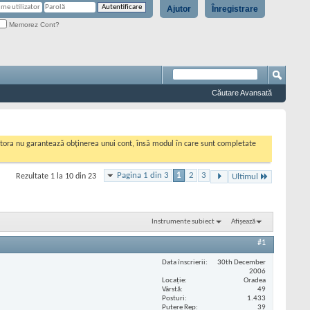
Ajutor
Înregistrare
Memorez Cont?
Căutare Avansată
cestora nu garantează obținerea unui cont, însă modul în care sunt completate
Pagina 1 din 3
1
2
3
Rezultate 1 la 10 din 23
Ultimul
Instrumente subiect
Afișează
#1
Data înscrierii
30th December
2006
Locaţie
Oradea
Vârstă
49
Posturi
1.433
Putere Rep
39