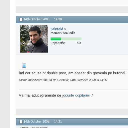
14th October 2008,
14:30
Seinfeld
Membru SeoPedia
Reputatie:
40
Imi cer scuze pt double post, am apasat din greseala pe butonel. 
Ultima modificare făcută de Seinfeld; 14th October 2008 la
14:37
.
Vă mai aduceți aminte de
jocurile copilăriei
?
14th October 2008,
14:31