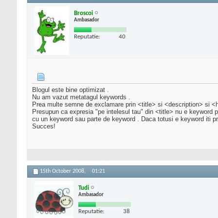
Broscoi
Ambasador
Reputatie:
40
Blogul este bine optimizat .
Nu am vazut metatagul keywords .
Prea multe semne de exclamare prin <title> si <description> si <h1
Presupun ca expresia "pe intelesul tau" din <title> nu e keyword pri
cu un keyword sau parte de keyword . Daca totusi e keyword iti prop
Succes!
15th October 2008,
01:21
Tudi
Ambasador
Reputatie:
38