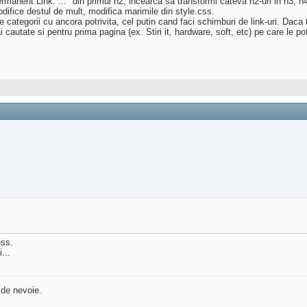
"Permanent Link: ..." din primul h2, incearca sa transformi cateva h2-uri in h3, 
difice destul de mult, modifica marimile din style.css.
e categorii cu ancora potrivita, cel putin cand faci schimburi de link-uri. Daca tot
autate si pentru prima pagina (ex. Stiri it, hardware, soft, etc) pe care le poti
ess.
...
 de nevoie.