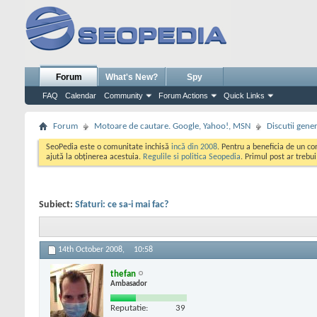
Forum
What's New?
Spy
FAQ
Calendar
Community
Forum Actions
Quick Links
Forum
Motoare de cautare. Google, Yahoo!, MSN
Discutii gene
SeoPedia este o comunitate inchisă
incă din 2008
. Pentru a beneficia de un c
ajută la obținerea acestuia.
Regulile si politica Seopedia
. Primul post ar trebu
Subiect:
Sfaturi: ce sa-i mai fac?
14th October 2008,
10:58
thefan
Ambasador
Reputatie:
39