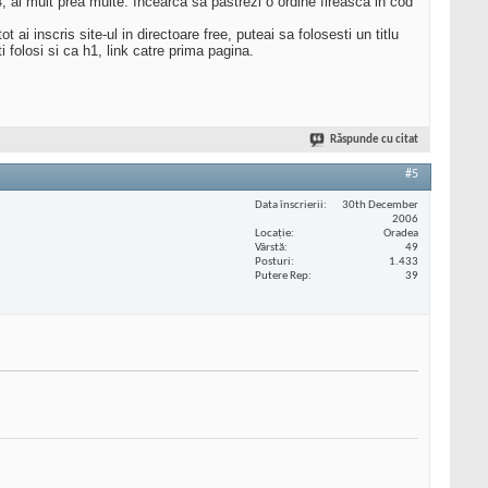
h4, ai mult prea multe. Incearca sa pastrezi o ordine fireasca in cod
 ai inscris site-ul in directoare free, puteai sa folosesti un titlu
 folosi si ca h1, link catre prima pagina.
Răspunde cu citat
#5
Data înscrierii
30th December
2006
Locaţie
Oradea
Vârstă
49
Posturi
1.433
Putere Rep
39