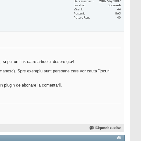
Data înscrierii
20th May 2007
Locaţie
Bucuresti
Vârstă
44
Posturi
863
Putere Rep
40
 si pui un link catre articolul despre gta4.
omanesc). Spre exemplu sunt persoane care vor cauta "jocuri
 plugin de abonare la comentarii.
Răspunde cu citat
#8