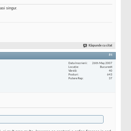
asi singur.
Răspunde cu citat
#4
Data înscrierii
26th May 2007
Locaţie
Bucuresti
Vârstă
40
Posturi
643
Putere Rep
37