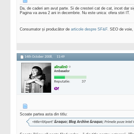
Da, de caderi am avut parte. Si de cresteri cat de cat, incet dar s
Pagina va avea 2 ani in decembrie. Nu este unica: ofera stiri IT.
Consumator și producător de
articole despre SF&F
. SEO de voie,
14th October 2008,
11:49
alinalin0
Ambasador
Reputatie:
37
Scoate partea asta din titlu:
<title>itXpert!
&raquo; Blog Archive &raquo;
Primele poze Intel 