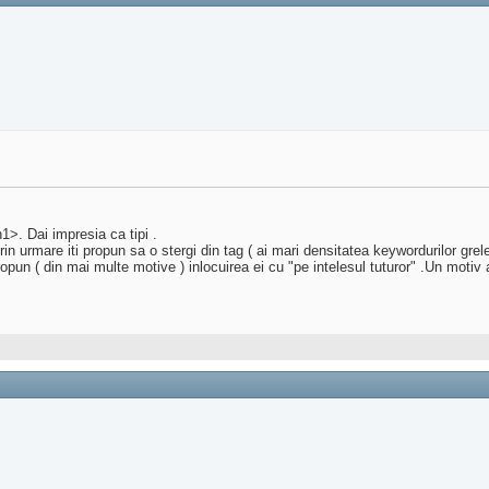
>. Dai impresia ca tipi .
n urmare iti propun sa o stergi din tag ( ai mari densitatea keywordurilor grele
un ( din mai multe motive ) inlocuirea ei cu "pe intelesul tuturor" .Un motiv a