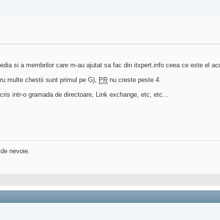
a si a membrilor care m-au ajutat sa fac din itxpert.info ceea ce este el ac
tru multe chestii sunt primul pe G),
PR
nu creste peste 4.
cris intr-o gramada de directoare, Link exchange, etc, etc...
 de nevoie.