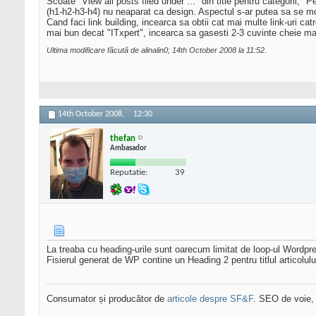
Scoate "View all posts filed under ..." din title pentru categorii, 
(h1-h2-h3-h4) nu neaparat ca design. Aspectul s-ar putea sa se mo
Cand faci link building, incearca sa obtii cat mai multe link-uri catr
mai bun decat "ITxpert", incearca sa gasesti 2-3 cuvinte cheie mai c
Ultima modificare făcută de alinalin0; 14th October 2008 la
11:52
.
14th October 2008,
12:30
thefan
Ambasador
Reputatie:
39
La treaba cu heading-urile sunt oarecum limitat de loop-ul Wordpr
Fisierul generat de WP contine un Heading 2 pentru titlul articolului
Consumator și producător de
articole despre SF&F
. SEO de voie,