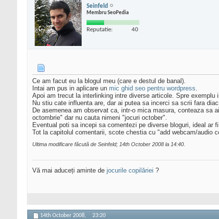
Seinfeld
Membru SeoPedia
Reputatie:
40
Ce am facut eu la blogul meu (care e destul de banal).
Intai am pus in aplicare un
mic ghid seo pentru wordpress
.
Apoi am trecut la interlinking intre diverse articole. Spre exemplu i
Nu stiu cate influenta are, dar ai putea sa incerci sa scrii fara diacr
De asemenea am observat ca, intr-o mica masura, conteaza sa ai 
octombrie" dar nu cauta nimeni "jocuri october".
Eventual poti sa incepi sa comentezi pe diverse bloguri, ideal ar 
Tot la capitolul comentarii, scote chestia cu "add webcam/audio
Ultima modificare făcută de Seinfeld; 14th October 2008 la
14:40
.
Vă mai aduceți aminte de
jocurile copilăriei
?
14th October 2008,
23:20