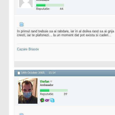
Ambasador
Reputatie:
44
In primul rand trebuie sa ai rabdare, iar in al doilea rand sa ai gri
cresti, iar te plafonezi... la un moment dat pot exista si caderi...
Cazare Brasov
14th October 2008,
11:14
thefan
Ambasador
Reputatie:
39