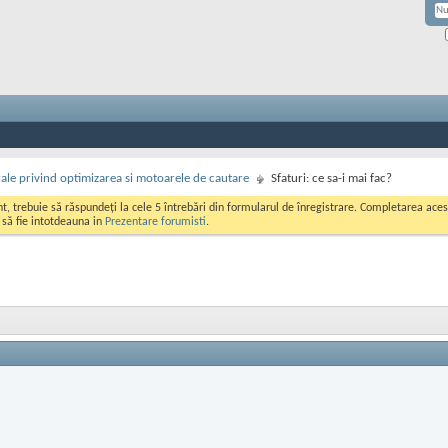
rale privind optimizarea si motoarele de cautare
Sfaturi: ce sa-i mai fac?
ont, trebuie să răspundeți la cele 5 întrebări din formularul de înregistrare. Completarea a
i să fie intotdeauna in
Prezentare forumisti
.