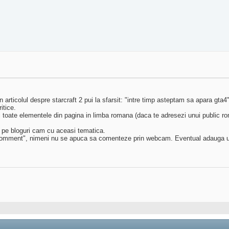
n articolul despre starcraft 2 pui la sfarsit: "intre timp asteptam sa apara gta4",
itice.
toate elementele din pagina in limba romana (daca te adresezi unui public r
fi pe bloguri cam cu aceasi tematica.
 comment", nimeni nu se apuca sa comenteze prin webcam. Eventual adauga un