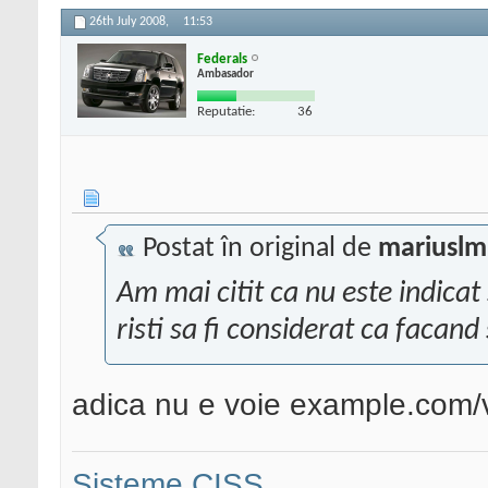
26th July 2008,
11:53
Federals
Ambasador
Reputatie:
36
Postat în original de
mariusl
Am mai citit ca nu este indicat 
risti sa fi considerat ca facan
adica nu e voie example.com/v
Sisteme CISS