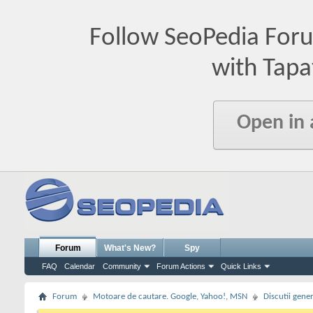
Follow SeoPedia For
with Tapa
Open in
Forum
What's New?
Spy
FAQ
Calendar
Community
Forum Actions
Quick Links
Forum
Motoare de cautare. Google, Yahoo!, MSN
Discutii gene