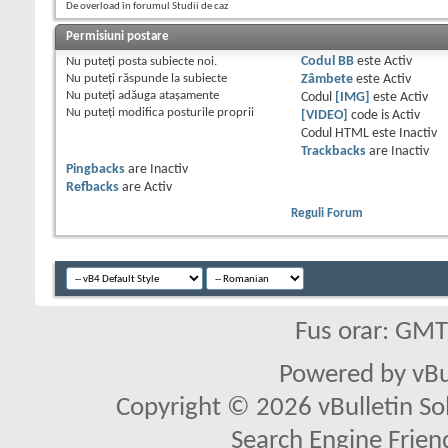
De overload în forumul Studii de caz
Permisiuni postare
Nu puteţi
posta subiecte noi.
Codul BB
este
Activ
Nu puteţi
răspunde la subiecte
Zâmbete
este
Activ
Nu puteţi
adăuga ataşamente
Codul
[IMG]
este
Activ
Nu puteţi
modifica posturile proprii
[VIDEO]
code is
Activ
Codul HTML este
Inactiv
Trackbacks
are
Inactiv
Pingbacks
are
Inactiv
Refbacks
are
Activ
Reguli Forum
Fus orar: GM
Powered by vBu
Copyright © 2026 vBulletin Solu
Search Engine Frien