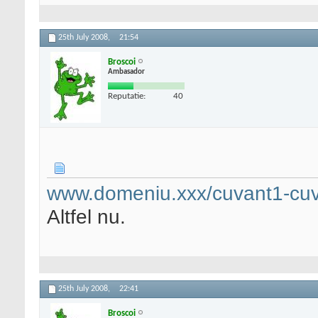
25th July 2008,
21:54
Broscoi
Ambasador
Reputatie:
40
www.domeniu.xxx/cuvant1-cuv
Altfel nu.
25th July 2008,
22:41
Broscoi