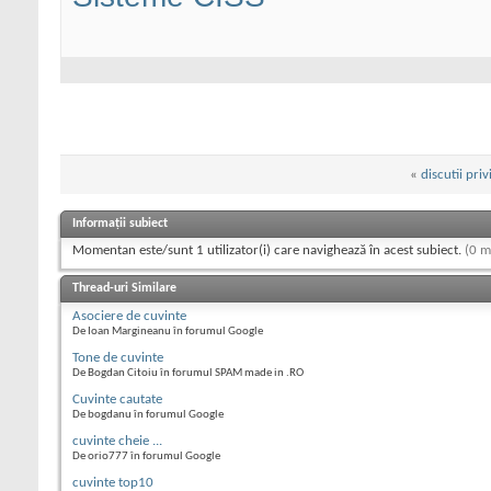
«
discutii priv
Informații subiect
Momentan este/sunt 1 utilizator(i) care navighează în acest subiect.
(0 m
Thread-uri Similare
Asociere de cuvinte
De Ioan Margineanu în forumul Google
Tone de cuvinte
De Bogdan Citoiu în forumul SPAM made in .RO
Cuvinte cautate
De bogdanu în forumul Google
cuvinte cheie ...
De orio777 în forumul Google
cuvinte top10