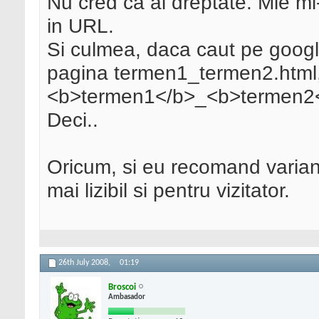
Nu cred ca ai dreptate. Mie mi
in URL.
Si culmea, daca caut pe goog
pagina termen1_termen2.html,
<b>termen1</b>_<b>termen2</
Deci..
Oricum, si eu recomand variant
mai lizibil si pentru vizitator.
26th July 2008,
01:19
Broscoi
Ambasador