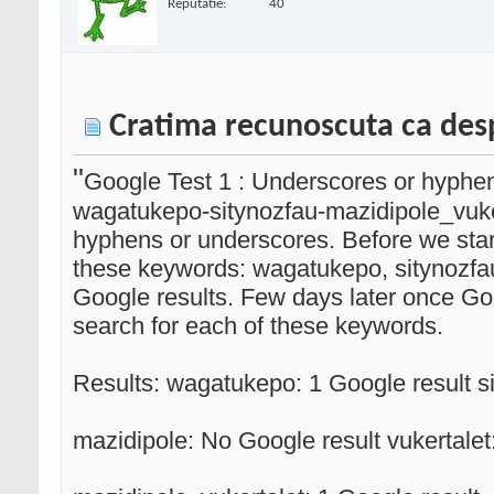
Reputatie:
40
Cratima recunoscuta ca desp
"
Google Test 1 : Underscores or hyphen
wagatukepo-sitynozfau-mazidipole_vuke
hyphens or underscores. Before we star
these keywords: wagatukepo, sitynozfau
Google results. Few days later once G
search for each of these keywords.
Results: wagatukepo: 1 Google result si
mazidipole: No Google result vukertalet