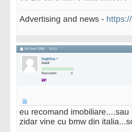
Advertising and news -
https:/
3rd June 2008,
10:53
boghitza
Guest
Reputatie:
0
eu recomand imobiliare....sau 
zidar vine cu bmw din italia...so