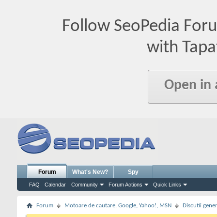
Follow SeoPedia For
with Tapa
Open in
Forum
What's New?
Spy
FAQ
Calendar
Community
Forum Actions
Quick Links
Forum
Motoare de cautare. Google, Yahoo!, MSN
Discutii gene