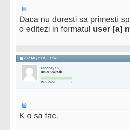
Daca nu doresti sa primesti s
o editezi in formatul
user [a] 
23rd May 2008,
17:43
roooney7
Junior SeoPedia
Reputatie:
0
K o sa fac.