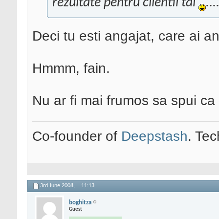
rezultate pentru clientii tai
...
Deci tu esti angajat, care ai a
Hmmm, fain.
Nu ar fi mai frumos sa spui ca
Co-founder of
Deepstash
. Tec
3rd June 2008,
11:13
boghitza
Guest