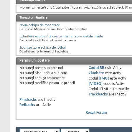
Informații subiect
Momentan este/sunt 1 utilizator(i) care navighează în acest subiect.
(0 m
Thread-uri Similare
Noua echipa de moderare
De Cristian Mezei în forumul Discutii administrative
Extindere echipa / proiecte mari in .ro -> detalii inside
De danielbuca în forumul Locuri de munca
Sponsorizare echipa de fotbal
De adizbang_tv în forumul Bar, lobby...
Permisiuni postare
Nu puteţi
posta subiecte noi.
Codul BB
este
Activ
Nu puteţi
răspunde la subiecte
Zâmbete
este
Activ
Nu puteţi
adăuga ataşamente
Codul
[IMG]
este
Activ
Nu puteţi
modifica posturile proprii
[VIDEO]
code is
Activ
Codul HTML este
Inactiv
Trackbacks
are
Inactiv
Pingbacks
are
Inactiv
Refbacks
are
Activ
Reguli Forum