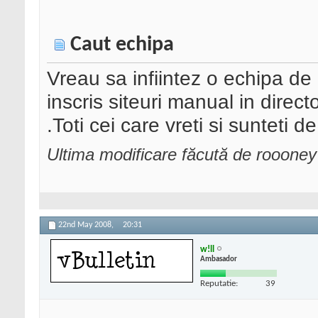
Caut echipa
Vreau sa infiintez o echipa de
inscris siteuri manual in directoa
.Toti cei care vreti si sunteti 
Ultima modificare făcută de rooone
22nd May 2008,
20:31
w!ll
Ambasador
Reputatie:
39