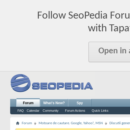
Follow SeoPedia For
with Tapa
Open in
Forum
What's New?
Spy
FAQ
Calendar
Community
Forum Actions
Quick Links
Forum
Motoare de cautare. Google, Yahoo!, MSN
Discutii gene