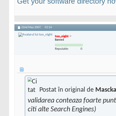
Get your software directory n
22nd May 2007,
01:14
too_night
Banned
Reputatie:
0
Postat în original de
Masck
validarea conteaza foarte punti
citi alte Search Engines)