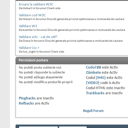
Eroare la validare W3C
De Hobart în forumul Client side
Validare cod W3C
De Hobart în forumul Discutii generale privind optimizarea si motoarele de cautare
Validare W3
De kuerten în forumul Discutii generale privind optimizarea si motoarele de cautare
Validare w3c - cat de util?
De Diana în forumul Discutii generale privind optimizarea si motoarele de cautare
Validare Css +
De too_night în forumul Client side
Permisiuni postare
Nu puteţi
posta subiecte noi.
Codul BB
este
Activ
Nu puteţi
răspunde la subiecte
Zâmbete
este
Activ
Nu puteţi
adăuga ataşamente
Codul
[IMG]
este
Activ
Nu puteţi
modifica posturile proprii
[VIDEO]
code is
Activ
Codul HTML este
Inactiv
Trackbacks
are
Inactiv
Pingbacks
are
Inactiv
Refbacks
are
Activ
Reguli Forum