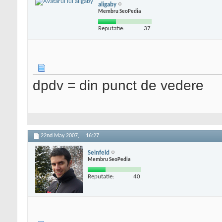
aligaby
Membru SeoPedia
Reputatie:
37
dpdv = din punct de vedere
22nd May 2007,
16:27
Seinfeld
Membru SeoPedia
Reputatie:
40