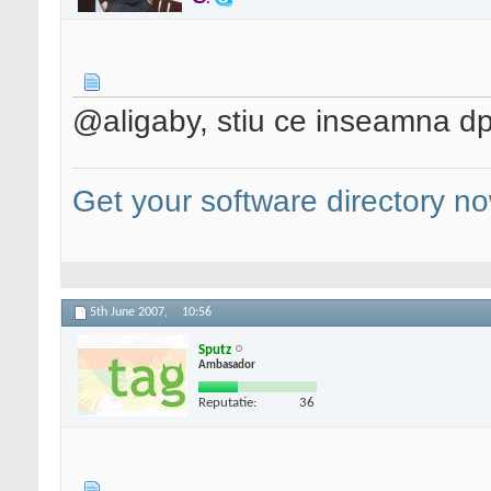
@aligaby, stiu ce inseamna dp
Get your software directory n
5th June 2007,
10:56
Sputz
Ambasador
Reputatie:
36