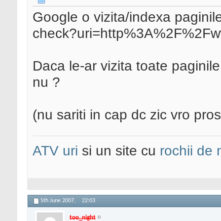
Google o vizita/indexa paginile 
check?uri=http%3A%2F%2Fww
Daca le-ar vizita toate paginil
nu ?
(nu sariti in cap dc zic vro pro
ATV uri
si un site cu
rochii de
5th June 2007,
22:03
too_night