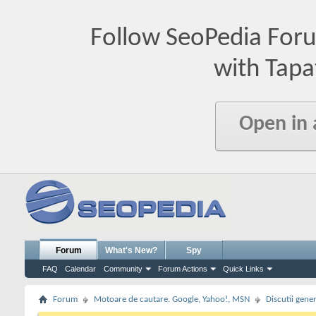
Follow SeoPedia For
with Tapa
Open in
Forum
What's New?
Spy
FAQ
Calendar
Community
Forum Actions
Quick Links
Forum
Motoare de cautare. Google, Yahoo!, MSN
Discutii gene