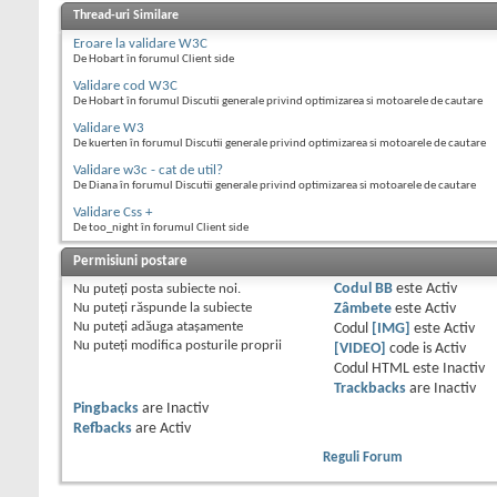
Thread-uri Similare
Eroare la validare W3C
De Hobart în forumul Client side
Validare cod W3C
De Hobart în forumul Discutii generale privind optimizarea si motoarele de cautare
Validare W3
De kuerten în forumul Discutii generale privind optimizarea si motoarele de cautare
Validare w3c - cat de util?
De Diana în forumul Discutii generale privind optimizarea si motoarele de cautare
Validare Css +
De too_night în forumul Client side
Permisiuni postare
Nu puteţi
posta subiecte noi.
Codul BB
este
Activ
Nu puteţi
răspunde la subiecte
Zâmbete
este
Activ
Nu puteţi
adăuga ataşamente
Codul
[IMG]
este
Activ
Nu puteţi
modifica posturile proprii
[VIDEO]
code is
Activ
Codul HTML este
Inactiv
Trackbacks
are
Inactiv
Pingbacks
are
Inactiv
Refbacks
are
Activ
Reguli Forum