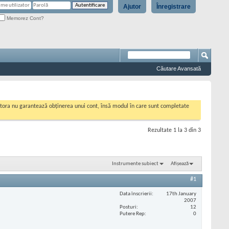
Ajutor
Înregistrare
Memorez Cont?
Căutare Avansată
cestora nu garantează obținerea unui cont, însă modul în care sunt completate
Rezultate 1 la 3 din 3
Instrumente subiect
Afișează
#1
Data înscrierii
17th January
2007
Posturi
12
Putere Rep
0