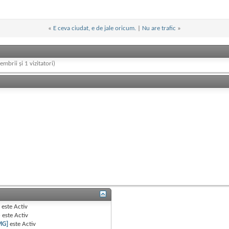
«
E ceva ciudat, e de jale oricum.
|
Nu are trafic
»
embrii și 1 vizitatori)
B
este
Activ
e
este
Activ
MG]
este
Activ