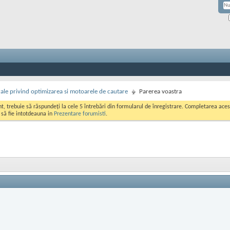
rale privind optimizarea si motoarele de cautare
Parerea voastra
ont, trebuie să răspundeți la cele 5 întrebări din formularul de înregistrare. Completarea a
i să fie intotdeauna in
Prezentare forumisti
.