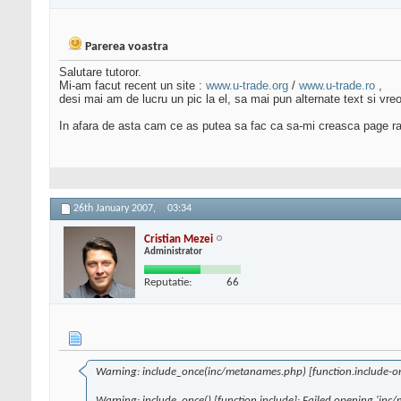
Parerea voastra
Salutare tutoror.
Mi-am facut recent un site :
www.u-trade.org
/
www.u-trade.ro
,
desi mai am de lucru un pic la el, sa mai pun alternate text si vreo
In afara de asta cam ce as putea sa fac ca sa-mi creasca page ran
26th January 2007,
03:34
Cristian Mezei
Administrator
Reputatie:
66
Warning: include_once(inc/metanames.php) [function.include-once
Warning: include_once() [function.include]: Failed opening 'inc