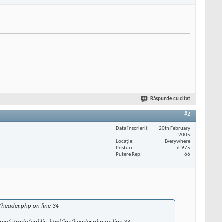
Răspunde cu citat
#2
Data înscrierii
20th February
2005
Locaţie
Everywhere
Posturi
6.975
Putere Rep
66
c/header.php on line 34
/home/utrade/public_html/inc/header.php on line 34