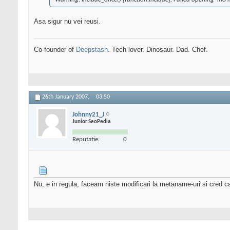
Asa sigur nu vei reusi.
Co-founder of
Deepstash
. Tech lover. Dinosaur. Dad. Chef.
26th January 2007,
03:50
Johnny21_J
Junior SeoPedia
Reputatie:
0
Nu, e in regula, faceam niste modificari la metaname-uri si cred ca