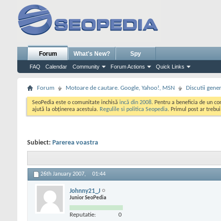
Forum
What's New?
Spy
FAQ
Calendar
Community
Forum Actions
Quick Links
Forum
Motoare de cautare. Google, Yahoo!, MSN
Discutii gene
SeoPedia este o comunitate inchisă
incă din 2008
. Pentru a beneficia de un c
ajută la obținerea acestuia.
Regulile si politica Seopedia
. Primul post ar trebu
Subiect:
Parerea voastra
26th January 2007,
01:44
Johnny21_J
Junior SeoPedia
Reputatie:
0