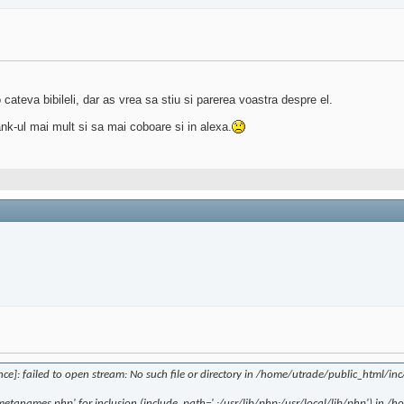
 cateva bibileli, dar as vrea sa stiu si parerea voastra despre el.
k-ul mai mult si sa mai coboare si in alexa.
]: failed to open stream: No such file or directory in /home/utrade/public_html/in
/metanames.php' for inclusion (include_path='.:/usr/lib/php:/usr/local/lib/php') in 