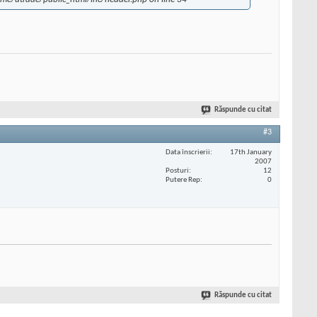
Răspunde cu citat
#3
Data înscrierii
17th January
2007
Posturi
12
Putere Rep
0
Răspunde cu citat