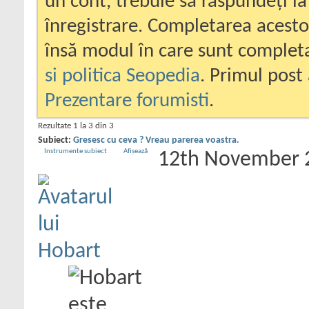
un cont, trebuie să răspundeți la
înregistrare. Completarea acesto
însă modul în care sunt completa
si politica Seopedia
. Primul post 
Prezentare forumisti
.
Rezultate 1 la 3 din 3
Subiect:
Gresesc cu ceva ? Vreau parerea voastra.
Instrumente subiect
Afișează
12th November 