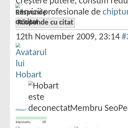
Creștere putere, consum redus
servicii profesionale de
chiptu
Răspunde cu citat
12th November 2009,
23:14
#
Membru SeoPe
Hobart
Reputatie:
38