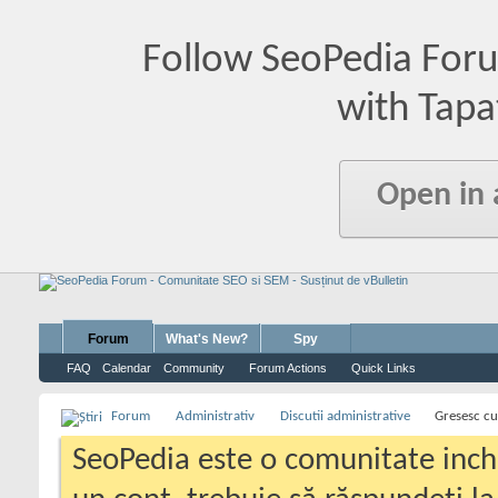
Follow SeoPedia For
with Tapa
Open in
Forum
What's New?
Spy
FAQ
Calendar
Community
Forum Actions
Quick Links
Forum
Administrativ
Discutii administrative
Gresesc cu
SeoPedia este o comunitate inc