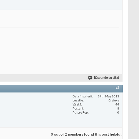
Răspunde cu citat
#2
Data înscrierii
14th May 2013
Locaţie
Craiova
Vârstă
44
Posturi
8
Putere Rep
0
0 out of 2 members found this post helpful.