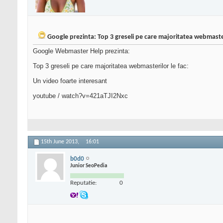
Google prezinta: Top 3 greseli pe care majoritatea webmaster
Google Webmaster Help prezinta:
Top 3 greseli pe care majoritatea webmasterilor le fac:
Un video foarte interesant
youtube / watch?v=421aTJI2Nxc
15th June 2013,
16:01
b0d0
Junior SeoPedia
Reputatie:
0