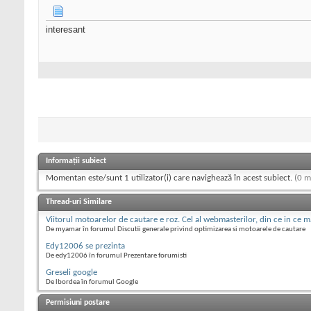
interesant
Informații subiect
Momentan este/sunt 1 utilizator(i) care navighează în acest subiect.
(0 m
Thread-uri Similare
Viitorul motoarelor de cautare e roz. Cel al webmasterilor, din ce in ce 
De myamar în forumul Discutii generale privind optimizarea si motoarele de cautare
Edy12006 se prezinta
De edy12006 în forumul Prezentare forumisti
Greseli google
De lbordea în forumul Google
Permisiuni postare