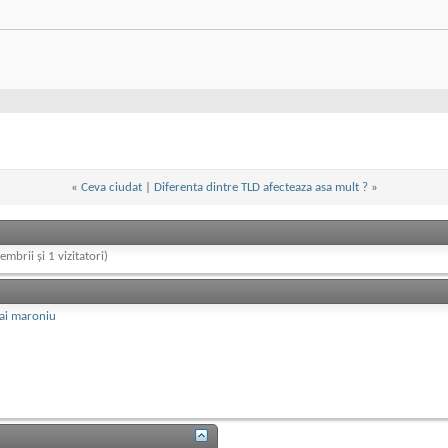
«
Ceva ciudat
|
Diferenta dintre TLD afecteaza asa mult ?
»
embrii și 1 vizitatori)
mai maroniu