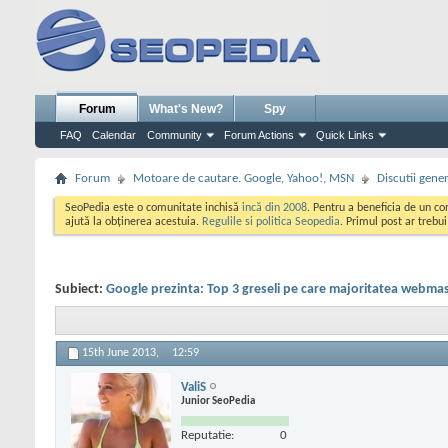
Forum
What's New?
Spy
FAQ
Calendar
Community
Forum Actions
Quick Links
Forum
Motoare de cautare. Google, Yahoo!, MSN
Discutii gene
SeoPedia este o comunitate inchisă
incă din 2008
. Pentru a beneficia de un c
ajută la obținerea acestuia.
Regulile si politica Seopedia
. Primul post ar trebu
Subiect:
Google prezinta: Top 3 greseli pe care majoritatea webmast
15th June 2013,
12:59
ValiS
Junior SeoPedia
Reputatie:
0