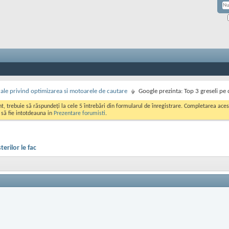
rale privind optimizarea si motoarele de cautare
Google prezinta: Top 3 greseli pe
ont, trebuie să răspundeți la cele 5 întrebări din formularul de înregistrare. Completarea a
i să fie intotdeauna in
Prezentare forumisti
.
erilor le fac