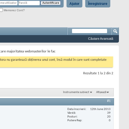
Ajutor
Înregistrare
Memorez Cont?
Căutare Avansată
 care majoritatea webmasterilor le fac
cestora nu garantează obținerea unui cont, însă modul în care sunt completate
Rezultate 1 la 2 din 2
Instrumente subiect
Afișează
#1
Data înscrierii
12th June 2013
Vârstă
39
Posturi
20
Putere Rep
0