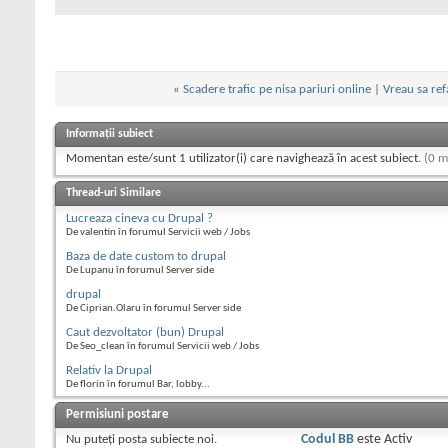
«
Scadere trafic pe nisa pariuri online
|
Vreau sa ref
Informații subiect
Momentan este/sunt 1 utilizator(i) care navighează în acest subiect.
(0 m
Thread-uri Similare
Lucreaza cineva cu Drupal ?
De valentin în forumul Servicii web / Jobs
Baza de date custom to drupal
De Lupanu în forumul Server side
drupal
De Ciprian.Olaru în forumul Server side
Caut dezvoltator (bun) Drupal
De Seo_clean în forumul Servicii web / Jobs
Relativ la Drupal
De florin în forumul Bar, lobby...
Permisiuni postare
Nu puteţi
posta subiecte noi.
Codul BB
este
Activ