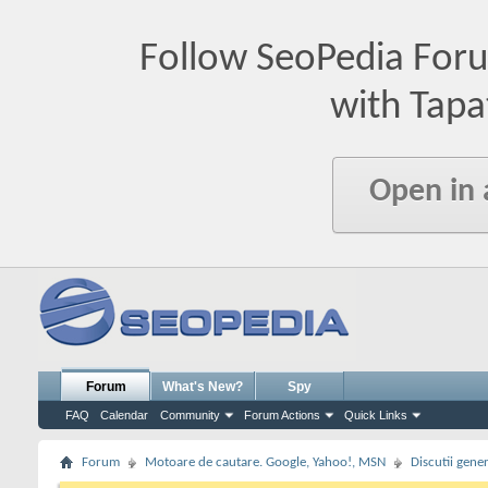
Follow SeoPedia For
with Tapa
Open in
Forum
What's New?
Spy
FAQ
Calendar
Community
Forum Actions
Quick Links
Forum
Motoare de cautare. Google, Yahoo!, MSN
Discutii gene