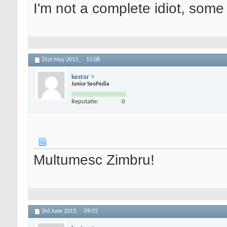
I'm not a complete idiot, some 
31st May 2013,
15:08
kestor
Junior SeoPedia
Reputatie:
0
Multumesc Zimbru!
3rd June 2013,
09:55