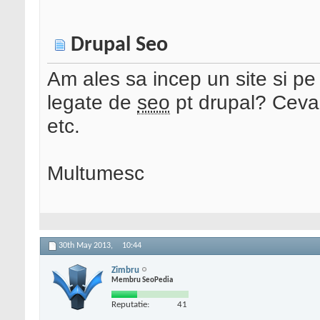
Drupal Seo
Am ales sa incep un site si pe 
legate de
seo
pt drupal? Ceva 
etc.
Multumesc
30th May 2013,
10:44
Zimbru
Membru SeoPedia
Reputatie:
41