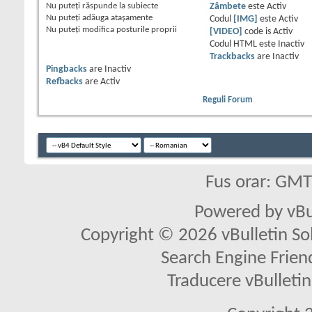
Nu puteţi
răspunde la subiecte
Zâmbete
este
Activ
Nu puteţi
adăuga ataşamente
Codul
[IMG]
este
Activ
Nu puteţi
modifica posturile proprii
[VIDEO]
code is
Activ
Codul HTML este
Inactiv
Trackbacks
are
Inactiv
Pingbacks
are
Inactiv
Refbacks
are
Activ
Reguli Forum
Fus orar: GM
Powered by vBu
Copyright © 2026 vBulletin Solu
Search Engine Frien
Traducere vBullet