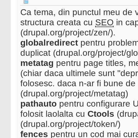
Ca tema, din punctul meu de 
structura creata cu
SEO
in cap
(drupal.org/project/zen/).
globalredirect
pentru probleme
duplicat (drupal.org/project/glo
metatag
pentru page titles, m
(chiar daca ultimele sunt "depre
folosesc. daca n-ar fi bune de 
(drupal.org/project/metatag)
pathauto
pentru configurare U
folosit laolalta cu
Ctools
(drupa
(drupal.org/project/token/)
fences
pentru un cod mai cura