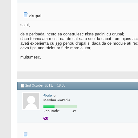
drupal
salut,
de o perioada incerc sa construiesc niste pagini cu drupal;
daca tehnic am reusit cat de cat sa o scot la capat.. am ajuns a
aveti experienta cu
seo
pentru drupal si daca da ce module ati r
ceva tips and tricks ar fi de mare ajutor;
multumesc,
2nd October 2011,
18:38
florin
Membru SeoPedia
Reputatie:
39