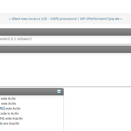
«
Siteul meu incarca 120 - 140% procesorul
|
API 2Performant/2parale
»
embrii și 1 vizitatori)
B
este
Activ
e
este
Activ
MG]
este
Activ
code is
Activ
TML este
Inactiv
ks
are
Inactiv