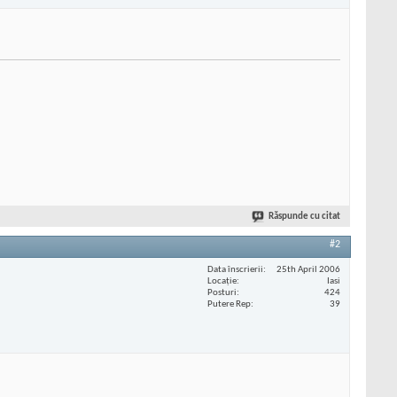
Răspunde cu citat
#2
Data înscrierii
25th April 2006
Locaţie
Iasi
Posturi
424
Putere Rep
39