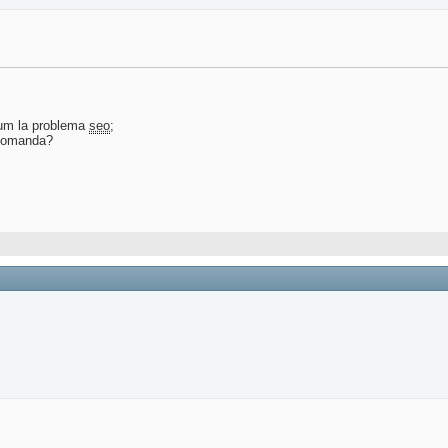
cum la problema
seo
;
ecomanda?