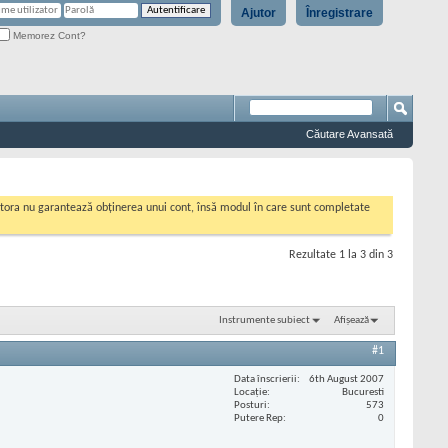
Ajutor
Înregistrare
Memorez Cont?
Căutare Avansată
cestora nu garantează obținerea unui cont, însă modul în care sunt completate
Rezultate 1 la 3 din 3
Instrumente subiect
Afișează
#1
Data înscrierii
6th August 2007
Locaţie
Bucuresti
Posturi
573
Putere Rep
0