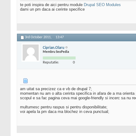
te poti inspira de aici pentru module
Drupal SEO Modules
dami un pm daca ai cerinte specifice
3rd October 2011,
13:47
Ciprian.Olaru
Membru SeoPedia
Reputatie:
0
am uitat sa precizez ca e vb de drupal 7;
momentan nu am o alta cerinta specifica in afara de a ma orienta p
scopul e sa fac pagina ceva mai google-friendly si incerc sa nu re
multumesc pentru raspus si pentru disponibilitate;
voi apela la pm daca ma blochez in ceva punctual;