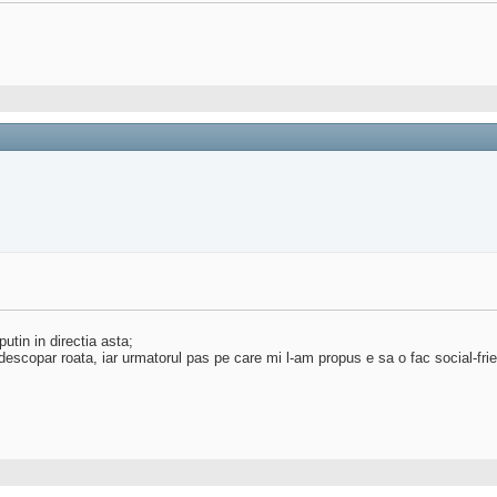
utin in directia asta;
descopar roata, iar urmatorul pas pe care mi l-am propus e sa o fac social-frie