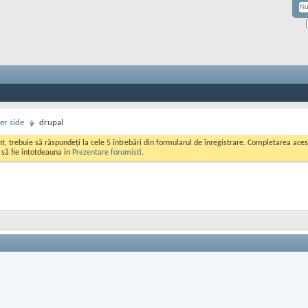
er side
drupal
ont, trebuie să răspundeți la cele 5 întrebări din formularul de înregistrare. Completarea a
i să fie intotdeauna in
Prezentare forumisti
.