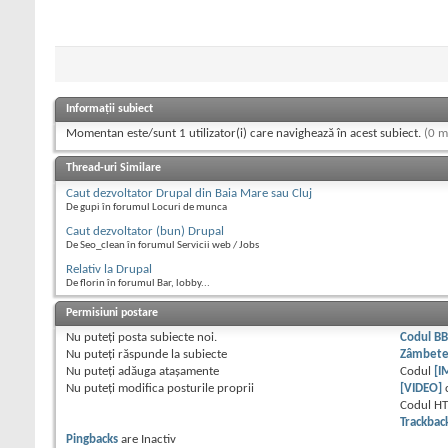
Informații subiect
Momentan este/sunt 1 utilizator(i) care navighează în acest subiect.
(0 m
Thread-uri Similare
Caut dezvoltator Drupal din Baia Mare sau Cluj
De gupi în forumul Locuri de munca
Caut dezvoltator (bun) Drupal
De Seo_clean în forumul Servicii web / Jobs
Relativ la Drupal
De florin în forumul Bar, lobby...
Permisiuni postare
Nu puteţi
posta subiecte noi.
Codul B
Nu puteţi
răspunde la subiecte
Zâmbet
Nu puteţi
adăuga ataşamente
Codul
[I
Nu puteţi
modifica posturile proprii
[VIDEO]
Codul H
Trackbac
Pingbacks
are
Inactiv