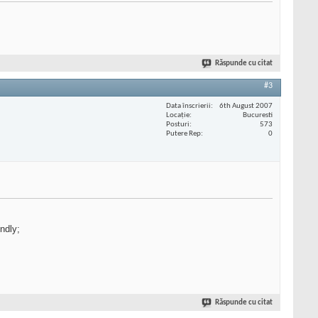
Răspunde cu citat
#3
Data înscrierii
6th August 2007
Locaţie
Bucuresti
Posturi
573
Putere Rep
0
ndly;
Răspunde cu citat