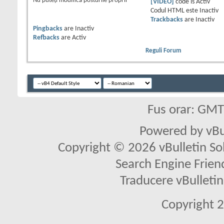
Nu puteţi
modifica posturile proprii
[VIDEO]
code is
Activ
Codul HTML este
Inactiv
Trackbacks
are
Inactiv
Pingbacks
are
Inactiv
Refbacks
are
Activ
Reguli Forum
Fus orar: GM
Powered by vBu
Copyright © 2026 vBulletin Solu
Search Engine Frien
Traducere vBullet
Copyright 