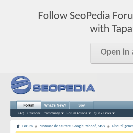
Follow SeoPedia For
with Tapa
Open in
Forum
What's New?
Spy
FAQ
Calendar
Community
Forum Actions
Quick Links
Forum
Motoare de cautare. Google, Yahoo!, MSN
Discutii gene