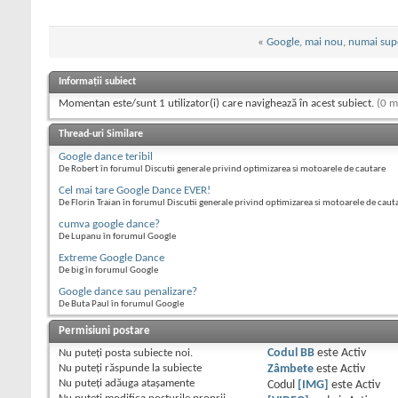
«
Google, mai nou, numai sup
Informații subiect
Momentan este/sunt 1 utilizator(i) care navighează în acest subiect.
(0 m
Thread-uri Similare
Google dance teribil
De Robert în forumul Discutii generale privind optimizarea si motoarele de cautare
Cel mai tare Google Dance EVER!
De Florin Traian în forumul Discutii generale privind optimizarea si motoarele de caut
cumva google dance?
De Lupanu în forumul Google
Extreme Google Dance
De big în forumul Google
Google dance sau penalizare?
De Buta Paul în forumul Google
Permisiuni postare
Nu puteţi
posta subiecte noi.
Codul BB
este
Activ
Nu puteţi
răspunde la subiecte
Zâmbete
este
Activ
Nu puteţi
adăuga ataşamente
Codul
[IMG]
este
Activ