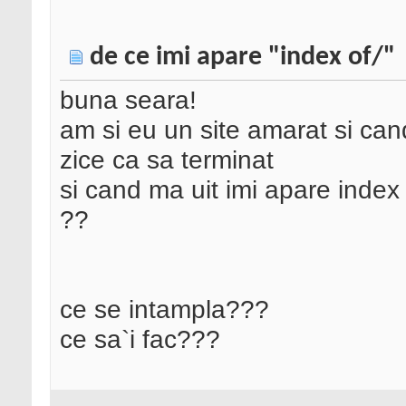
de ce imi apare "index of/"
buna seara!
am si eu un site amarat si ca
zice ca sa terminat
si cand ma uit imi apare index 
??
ce se intampla???
ce sa`i fac???