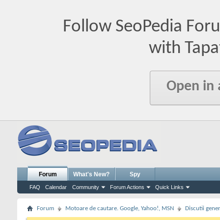
Follow SeoPedia For
with Tapa
Open in
Forum
What's New?
Spy
FAQ
Calendar
Community
Forum Actions
Quick Links
Forum
Motoare de cautare. Google, Yahoo!, MSN
Discutii gene