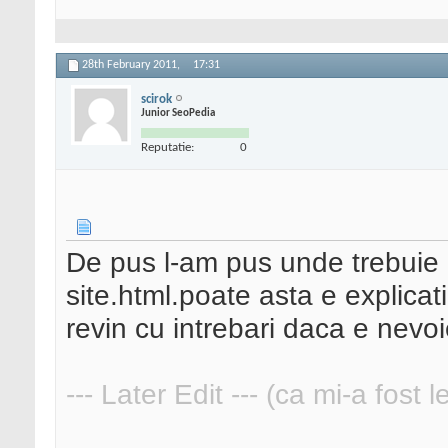
28th February 2011,
17:31
scirok
Junior SeoPedia
Reputatie:
0
De pus l-am pus unde trebuie 
site.html.poate asta e explicat
revin cu intrebari daca e nevo
--- Later Edit --- (ca mi-a fost 