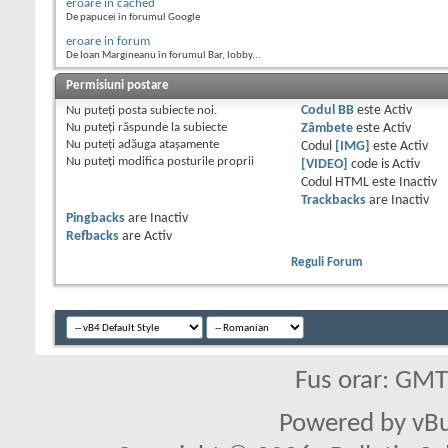
eroare in cached
De papucei în forumul Google
eroare in forum
De Ioan Margineanu în forumul Bar, lobby...
Permisiuni postare
Nu puteţi
posta subiecte noi.
Codul BB
este
Activ
Nu puteţi
răspunde la subiecte
Zâmbete
este
Activ
Nu puteţi
adăuga ataşamente
Codul
[IMG]
este
Activ
Nu puteţi
modifica posturile proprii
[VIDEO]
code is
Activ
Codul HTML este
Inactiv
Trackbacks
are
Inactiv
Pingbacks
are
Inactiv
Refbacks
are
Activ
Reguli Forum
Fus orar: GM
Powered by vBu