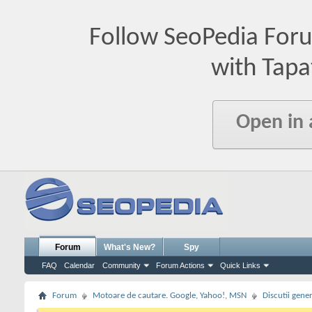
Follow SeoPedia For
with Tapa
Open in
Forum
What's New?
Spy
FAQ
Calendar
Community
Forum Actions
Quick Links
Forum
Motoare de cautare. Google, Yahoo!, MSN
Discutii gene