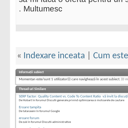
. Multumesc
«
Indexare inceata
|
Cum este 
Informații subiect
Momentan este/sunt 1 utilizator(i) care navighează în acest subiect.
(0 m
Thread-uri Similare
SERP factor: Quality Content vs. Code To Content Ratio  vă invit la discuţi
De Hobart în forumul Discutii generale privind optimizarea si motoarele de cautare
Eroare tampita
De tataraseni în forumul Google
eroare forum
De zuk în forumul Discutii administrative