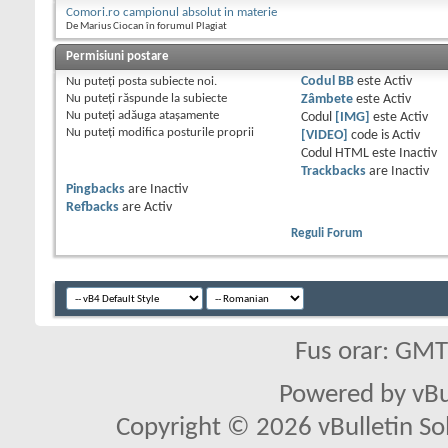
Comori.ro campionul absolut in materie
De Marius Ciocan în forumul Plagiat
Permisiuni postare
Nu puteţi
posta subiecte noi.
Codul BB
este
Activ
Nu puteţi
răspunde la subiecte
Zâmbete
este
Activ
Nu puteţi
adăuga ataşamente
Codul
[IMG]
este
Activ
Nu puteţi
modifica posturile proprii
[VIDEO]
code is
Activ
Codul HTML este
Inactiv
Trackbacks
are
Inactiv
Pingbacks
are
Inactiv
Refbacks
are
Activ
Reguli Forum
Fus orar: GM
Powered by vBu
Copyright © 2026 vBulletin Solu