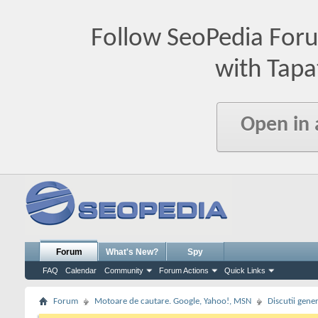
Follow SeoPedia For
with Tapa
Open in
Forum
What's New?
Spy
FAQ
Calendar
Community
Forum Actions
Quick Links
Forum
Motoare de cautare. Google, Yahoo!, MSN
Discutii gene