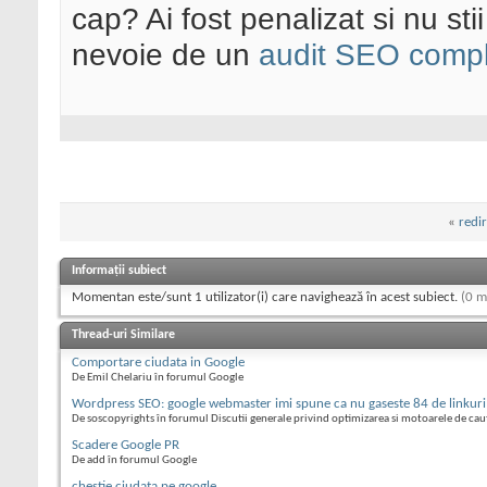
cap? Ai fost penalizat si nu sti
nevoie de un
audit SEO compl
«
redi
Informații subiect
Momentan este/sunt 1 utilizator(i) care navighează în acest subiect.
(0 m
Thread-uri Similare
Comportare ciudata in Google
De Emil Chelariu în forumul Google
Wordpress SEO: google webmaster imi spune ca nu gaseste 84 de linkuri
De soscopyrights în forumul Discutii generale privind optimizarea si motoarele de cau
Scadere Google PR
De add în forumul Google
chestie ciudata pe google