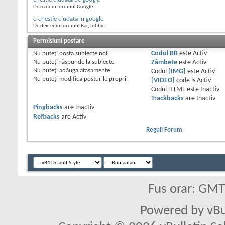
De lixor în forumul Google
o chestie ciudata in google
De dexter în forumul Bar, lobby...
Permisiuni postare
Nu puteţi
posta subiecte noi.
Codul BB
este
Activ
Nu puteţi
răspunde la subiecte
Zâmbete
este
Activ
Nu puteţi
adăuga ataşamente
Codul
[IMG]
este
Activ
Nu puteţi
modifica posturile proprii
[VIDEO]
code is
Activ
Codul HTML este
Inactiv
Trackbacks
are
Inactiv
Pingbacks
are
Inactiv
Refbacks
are
Activ
Reguli Forum
Fus orar: GM
Powered by vBu