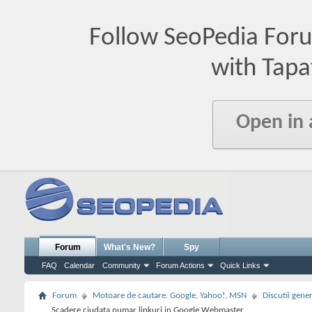
Follow SeoPedia For
with Tapa
Open in
Forum
What's New?
Spy
FAQ
Calendar
Community
Forum Actions
Quick Links
Forum
Motoare de cautare. Google, Yahoo!, MSN
Discutii gene
Scadere ciudata numar linkuri in Google Webmaster