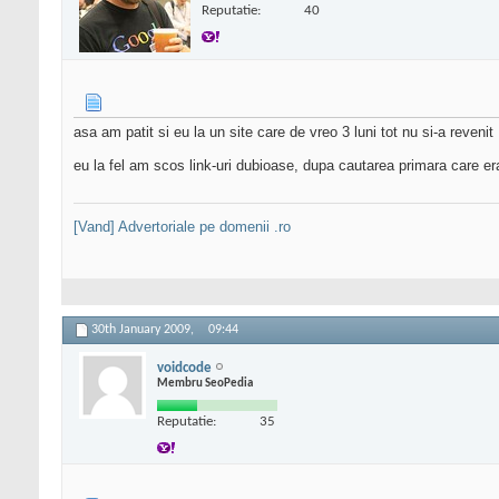
Reputatie:
40
asa am patit si eu la un site care de vreo 3 luni tot nu si-a revenit
eu la fel am scos link-uri dubioase, dupa cautarea primara care er
[Vand] Advertoriale pe domenii .ro
30th January 2009,
09:44
voidcode
Membru SeoPedia
Reputatie:
35