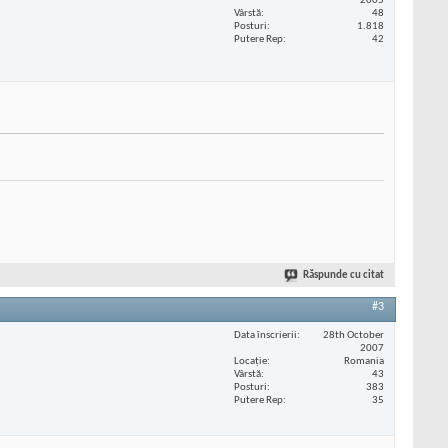
2005
Vârstă
48
Posturi
1.818
Putere Rep
42
Răspunde cu citat
#3
Data înscrierii
28th October
2007
Locaţie
Romania
Vârstă
43
Posturi
383
Putere Rep
35