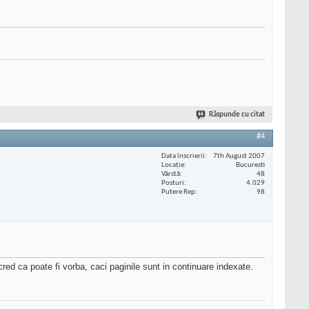
Răspunde cu citat
#4
Data înscrierii
7th August 2007
Locaţie
Bucuresti
Vârstă
48
Posturi
4.029
Putere Rep
98
red ca poate fi vorba, caci paginile sunt in continuare indexate.