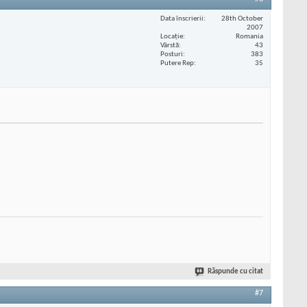
Data înscrierii
28th October
2007
Locaţie
Romania
Vârstă
43
Posturi
383
Putere Rep
35
Răspunde cu citat
#7