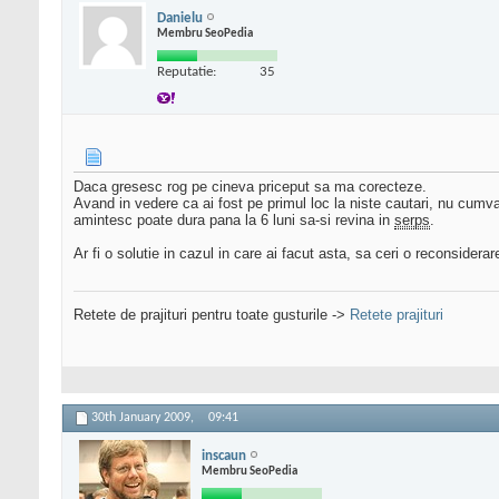
Danielu
Membru SeoPedia
Reputatie:
35
Daca gresesc rog pe cineva priceput sa ma corecteze.
Avand in vedere ca ai fost pe primul loc la niste cautari, nu cumva 
amintesc poate dura pana la 6 luni sa-si revina in
serps
.
Ar fi o solutie in cazul in care ai facut asta, sa ceri o reconsiderar
Retete de prajituri pentru toate gusturile ->
Retete prajituri
30th January 2009,
09:41
inscaun
Membru SeoPedia