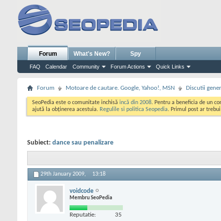
Forum
What's New?
Spy
FAQ
Calendar
Community
Forum Actions
Quick Links
Forum
Motoare de cautare. Google, Yahoo!, MSN
Discutii gene
SeoPedia este o comunitate inchisă
incă din 2008
. Pentru a beneficia de un c
ajută la obținerea acestuia.
Regulile si politica Seopedia
. Primul post ar trebu
Subiect:
dance sau penalizare
29th January 2009,
13:18
voidcode
Membru SeoPedia
Reputatie:
35