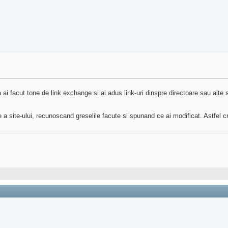
ai facut tone de link exchange si ai adus link-uri dinspre directoare sau alte s
e a site-ului, recunoscand greselile facute si spunand ce ai modificat. Astfel cre