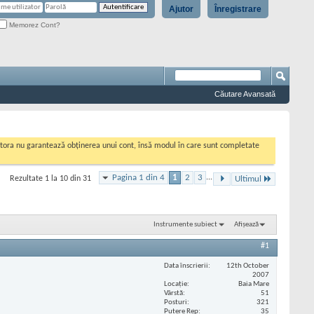
Ajutor
Înregistrare
Memorez Cont?
Căutare Avansată
cestora nu garantează obținerea unui cont, însă modul în care sunt completate
Pagina 1 din 4
1
2
3
...
Rezultate 1 la 10 din 31
Ultimul
Instrumente subiect
Afișează
#1
Data înscrierii
12th October
2007
Locaţie
Baia Mare
Vârstă
51
Posturi
321
Putere Rep
35