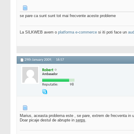
se pare ca sunt sunt tot mai frecvente aceste probleme
La SILKWEB avem o
platforma e-commerce
si iti poti face un
aud
29th January 2009,
16:57
Robert
Ambasador
Reputatie:
98
Marius, aceasta problema este , se pare, extrem de frecventa in ult
Doar picaje destul de abrupte in
serps
.