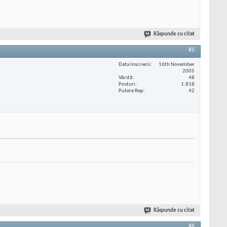
Răspunde cu citat
#5
Data înscrierii
16th November
2005
Vârstă
48
Posturi
1.818
Putere Rep
42
Răspunde cu citat
#6