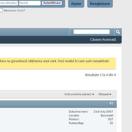
Ajutor
Înregistrare
Memorez Cont?
Căutare Avansată
cestora nu garantează obținerea unui cont, însă modul în care sunt completate
Rezultate 1 la 4 din 4
Instrumente subiect
Afișează
#1
Data înscrierii
21st July 2007
Locaţie
Bucuresti
Posturi
207
Putere Rep
35