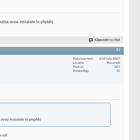
putea avea instalate la phpbb)
Răspunde cu citat
#3
Data înscrierii
21st July 2007
Locaţie
Bucuresti
Posturi
207
Putere Rep
35
 avea instalate la phpbb)
k-uri