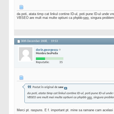
da poti, atata timp cat linkul contine ID-ul, poti pune ID-ul unde vre
VBSEO are mult mai multe optiuni ca phpbb-
seo
, singura problem
30th December 2008,
19:53
dorin.georgescu
Membru SeoPedia
Reputatie:
35
Postat în original de
saw
da poti, atata timp cat linkul contine ID-ul, poti pune ID-ul unde v
VBSEO are mult mai multe optiuni ca phpbb-
seo
, singura proble
Merci pt. raspuns. E f. important pt. mine sa ramane cam acelasi ur