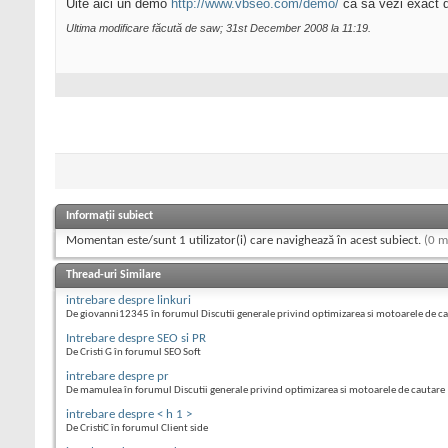
Uite aici un demo
http://www.vbseo.com/demo/
ca sa vezi exact d
Ultima modificare făcută de saw; 31st December 2008 la
11:19
.
Informații subiect
Momentan este/sunt 1 utilizator(i) care navighează în acest subiect.
(0 m
Thread-uri Similare
intrebare despre linkuri
De giovanni12345 în forumul Discutii generale privind optimizarea si motoarele de c
Intrebare despre SEO si PR
De Cristi G în forumul SEO Soft
intrebare despre pr
De mamulea în forumul Discutii generale privind optimizarea si motoarele de cautare
intrebare despre < h 1 >
De CristiC în forumul Client side