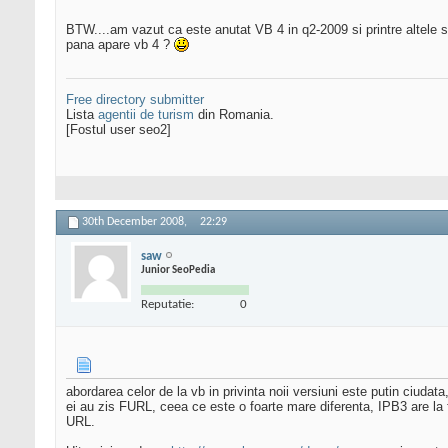
BTW....am vazut ca este anutat VB 4 in q2-2009 si printre altele se
pana apare vb 4 ?
Free directory submitter
Lista
agentii de turism
din Romania.
[Fostul user seo2]
30th December 2008,
22:29
saw
Junior SeoPedia
Reputatie:
0
abordarea celor de la vb in privinta noii versiuni este putin ciudata
ei au zis FURL, ceea ce este o foarte mare diferenta, IPB3 are la
URL.