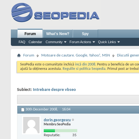
Forum
What's New?
Spy
FAQ
Calendar
Community
Forum Actions
Quick Links
Forum
Motoare de cautare. Google, Yahoo!, MSN
Discutii gene
SeoPedia este o comunitate inchisă
incă din 2008
. Pentru a beneficia de un c
ajută la obținerea acestuia.
Regulile si politica Seopedia
. Primul post ar trebu
Subiect:
Intrebare despre vbseo
30th December 2008,
16:04
dorin.georgescu
Membru SeoPedia
Reputatie:
35