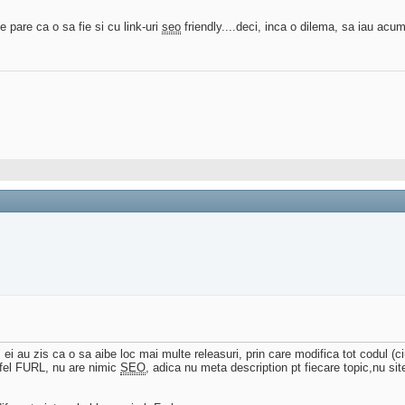
 pare ca o sa fie si cu link-uri
seo
friendly....deci, inca o dilema, sa iau a
, ei au zis ca o sa aibe loc mai multe releasuri, prin care modifica tot codul (c
 fel FURL, nu are nimic
SEO
, adica nu meta description pt fiecare topic,nu si