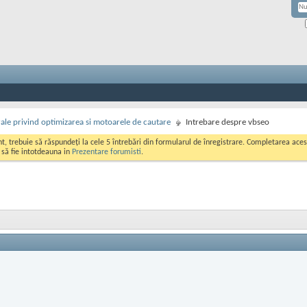
rale privind optimizarea si motoarele de cautare
Intrebare despre vbseo
ont, trebuie să răspundeți la cele 5 întrebări din formularul de înregistrare. Completarea a
i să fie intotdeauna in
Prezentare forumisti
.