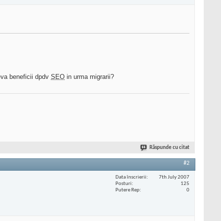
eva beneficii dpdv
SEO
in urma migrarii?
Răspunde cu citat
#2
Data înscrierii
7th July 2007
Posturi
125
Putere Rep
0