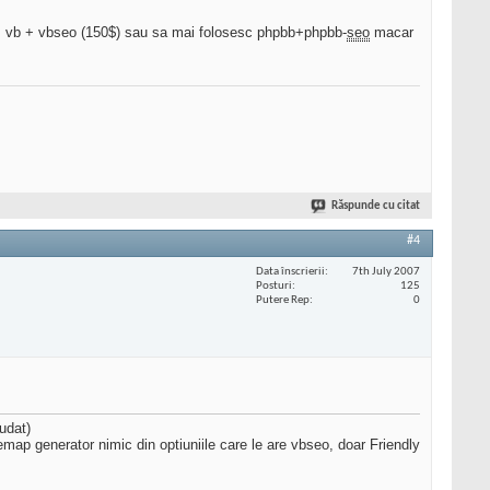
cum vb + vbseo (150$) sau sa mai folosesc phpbb+phpbb-
seo
macar
Răspunde cu citat
#4
Data înscrierii
7th July 2007
Posturi
125
Putere Rep
0
iudat)
temap generator nimic din optiuniile care le are vbseo, doar Friendly