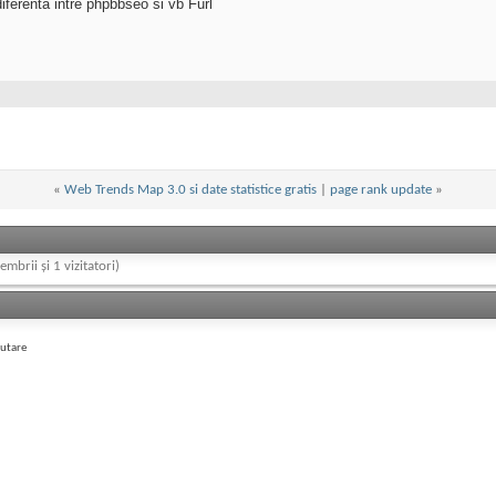
iferenta intre phpbbseo si vb Furl
«
Web Trends Map 3.0 si date statistice gratis
|
page rank update
»
embrii și 1 vizitatori)
autare