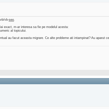
vb/vb-
seo
.
Mai exact, m-ar interesa sa fie pe modelul acesta:
eric al topicului.
entual au facut aceasta migrare. Ce alte probleme ati intampinat? Au aparut c