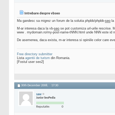
Intrebare despre vbseo
Ma gandesc sa migrez un forum de la solutia phpbb/phpbb-
seo
la 
M-ar interesa daca la vb-
seo
se pot customiza url-urile rescrise. 
www . mydomain.ro/my-post-name-tNNN.html unde NNN este id num
De asemenea, daca exista, m-ar interesa si opiniile celor care ev
Free directory submitter
Lista
agentii de turism
din Romania.
[Fostul user seo2]
30th December 2008,
17:30
saw
Junior SeoPedia
Reputatie:
0