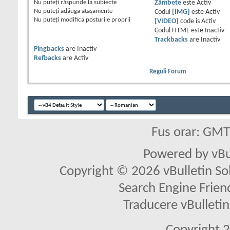
Nu puteţi
răspunde la subiecte
Zâmbete
este
Activ
Nu puteţi
adăuga ataşamente
Codul
[IMG]
este
Activ
Nu puteţi
modifica posturile proprii
[VIDEO]
code is
Activ
Codul HTML este
Inactiv
Trackbacks
are
Inactiv
Pingbacks
are
Inactiv
Refbacks
are
Activ
Reguli Forum
Fus orar: GM
Powered by vBu
Copyright © 2026 vBulletin Solu
Search Engine Frien
Traducere vBullet