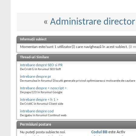
«
Administrare directo
Informații subiect
Momentan este/sunt 1 utilizator(i) care navighează în acest subiect.
(0 m
Thread-uri Similare
Intrebare despre SEO si PR
De Cristi G în forumul SEO Soft
intrebare despre pr
De mamulea în forumul Discutii generale privind optimizarea si motoarele de cautare
Intrebare despre < noscript >
De papu123 în forumul Google
intrebare despre < h 1 >
De CristiC în forumul Client side
intrebare despre cod
De zgabu în forumul Continut web
Permisiuni postare
Nu puteţi
posta subiecte noi.
Codul BB
este
Activ