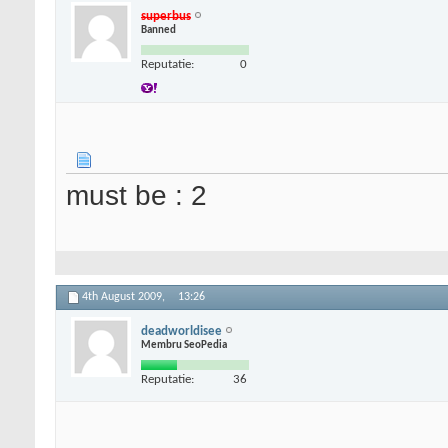
superbus
Banned
Reputatie:
0
must be : 2
4th August 2009,
13:26
deadworldisee
Membru SeoPedia
Reputatie:
36