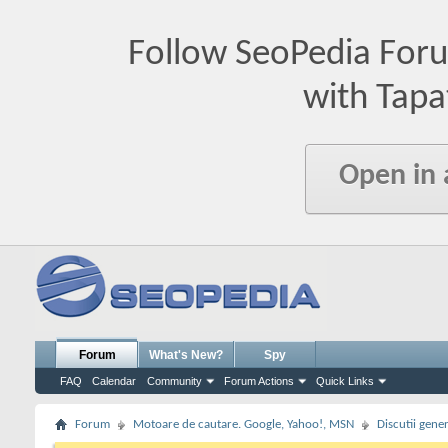
Follow SeoPedia For
with Tapa
Open in
Forum
What's New?
Spy
FAQ
Calendar
Community
Forum Actions
Quick Links
Forum
Motoare de cautare. Google, Yahoo!, MSN
Discutii gene