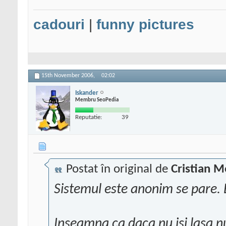
cadouri
|
funny pictures
15th November 2006,
02:02
Iskander
Membru SeoPedia
Reputatie:
39
Postat în original de
Cristian M
Sistemul este anonim se pare.
Inseamna ca daca nu isi lasa n