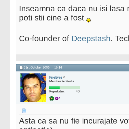
Inseamna ca daca nu isi lasa 
poti stii cine a fost
Co-founder of
Deepstash
. Tec
31st October 2006,
16:14
FireEyes
Membru SeoPedia
Reputatie:
40
Asta ca sa nu fie incurajate vot