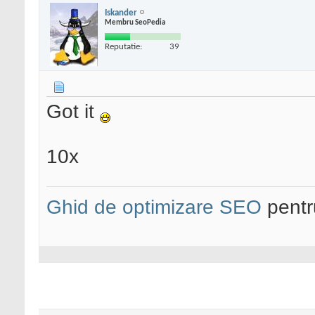
Iskander
Membru SeoPedia
Reputatie:
39
Got it
10x
Ghid de optimizare SEO
pentru