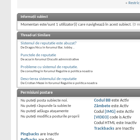
«
Restric
Informații subiect
Momentan este/sunt 1 utilizator(i) care navighează în acest subiect.
(0 m
Thread-uri Similare
Sistemul de reputatie este abuzat?
De Dragos Nicu în forumul Bar, lobby...
Punctele de reputatie
De acsa în forumul Discutii administrative
Probleme cu sistemul de reputatie.
De consulting în forumul Regulile si politica noastra
Descrierea sistemului de reputatie
De Cristian Mezei în forumul Regulile si politica noastra
Permisiuni postare
Nu puteţi
posta subiecte noi.
Codul BB
este
Activ
Nu puteţi
răspunde la subiecte
Zâmbete
este
Activ
Nu puteţi
adăuga ataşamente
Codul
[IMG]
este
Activ
Nu puteţi
modifica posturile proprii
[VIDEO]
code is
Activ
Codul HTML este
Inactiv
Trackbacks
are
Inactiv
Pingbacks
are
Inactiv
Refbacks
are
Activ