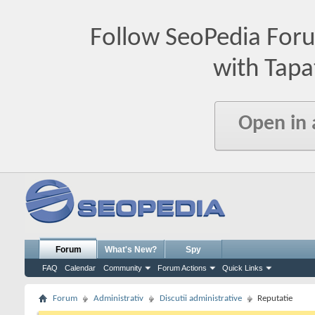
Follow SeoPedia For
with Tapa
Open in
Forum
What's New?
Spy
FAQ
Calendar
Community
Forum Actions
Quick Links
Forum
Administrativ
Discutii administrative
Reputatie