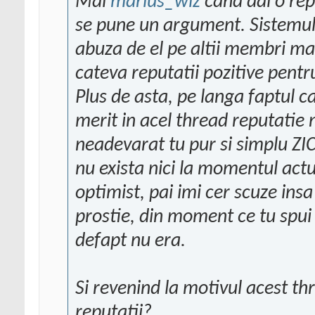
Mai
marius_wiz
cand dai o rep
se pune un argument. Sistemul 
abuza de el pe altii membri ma
cateva reputatii pozitive pentr
Plus de asta, pe langa faptul 
merit in acel thread reputatie 
neadevarat tu pur si simplu ZIC
nu exista nici la momentul actua
optimist, pai imi cer scuze insa
prostie, din moment ce tu spui c
defapt nu era.
Si revenind la motivul acest th
reputatii?