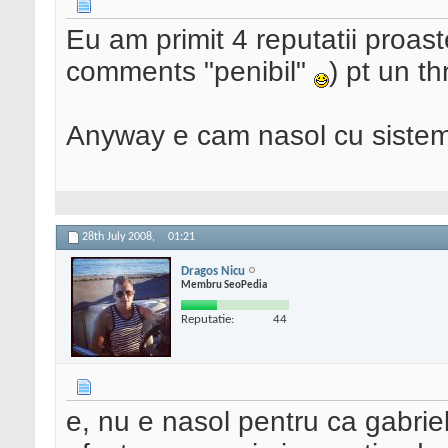
Eu am primit 4 reputatii proas
comments "penibil"
) pt un t
Anyway e cam nasol cu siste
28th July 2008,
01:21
Dragos Nicu
Membru SeoPedia
Reputatie:
44
e, nu e nasol pentru ca gabriel 