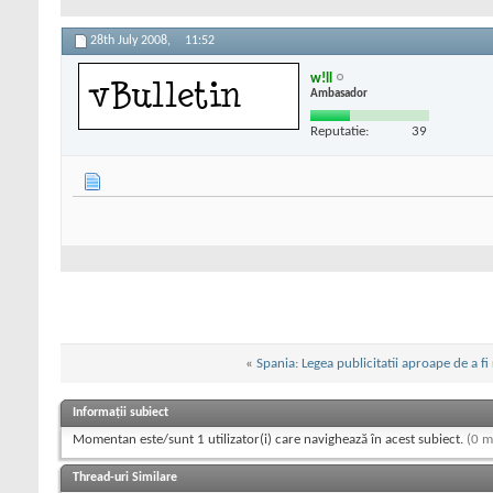
28th July 2008,
11:52
w!ll
Ambasador
Reputatie:
39
«
Spania: Legea publicitatii aproape de a f
Informații subiect
Momentan este/sunt 1 utilizator(i) care navighează în acest subiect.
(0 m
Thread-uri Similare