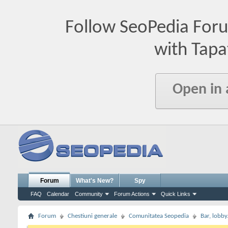
Follow SeoPedia For
with Tapa
Open in
Forum
What's New?
Spy
FAQ
Calendar
Community
Forum Actions
Quick Links
Forum
Chestiuni generale
Comunitatea Seopedia
Bar, lobby.