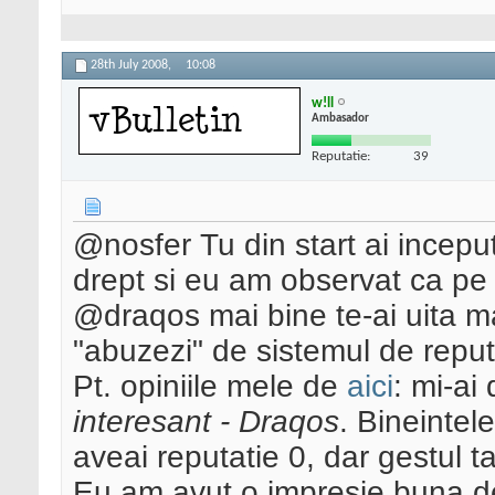
28th July 2008,
10:08
w!ll
Ambasador
Reputatie:
39
@nosfer Tu din start ai incepu
drept si eu am observat ca pe p
@draqos mai bine te-ai uita mai
"abuzezi" de sistemul de reput
Pt. opiniile mele de
aici
: mi-ai
interesant - Draqos
. Bineintel
aveai reputatie 0, dar gestul t
Eu am avut o impresie buna de