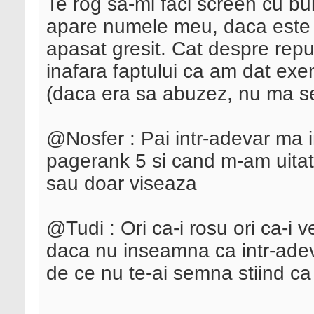
Te rog sa-mi faci screen cu bu
apare numele meu, daca este 
apasat gresit. Cat despre rep
inafara faptului ca am dat exe
(daca era sa abuzez, nu ma se
@Nosfer : Pai intr-adevar ma i
pagerank 5 si cand m-am uitat 
sau doar viseaza
@Tudi : Ori ca-i rosu ori ca-i 
daca nu inseamna ca intr-adeva
de ce nu te-ai semna stiind ca 