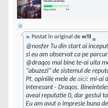
Membru SeoPedia
Reputatie:
44
Postat în original de
w!ll
@nosfer Tu din start ai inceput
si eu am observat ca pe parcurs 
@draqos mai bine te-ai uita mai
"abuzezi" de sistemul de reputa
Pt. opiniile mele de
aici
: mi-ai 
interesant - Draqos
. Bineintel
aveai reputatie 0, dar gestul t
Eu am avut o impresie buna des