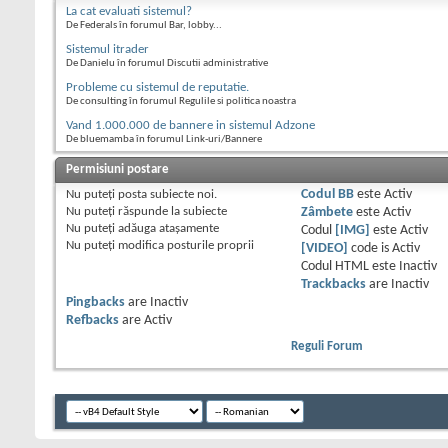
La cat evaluati sistemul?
De Federals în forumul Bar, lobby...
Sistemul itrader
De Danielu în forumul Discutii administrative
Probleme cu sistemul de reputatie.
De consulting în forumul Regulile si politica noastra
Vand 1.000.000 de bannere in sistemul Adzone
De bluemamba în forumul Link-uri/Bannere
Permisiuni postare
Nu puteţi
posta subiecte noi.
Codul BB
este
Activ
Nu puteţi
răspunde la subiecte
Zâmbete
este
Activ
Nu puteţi
adăuga ataşamente
Codul
[IMG]
este
Activ
Nu puteţi
modifica posturile proprii
[VIDEO]
code is
Activ
Codul HTML este
Inactiv
Trackbacks
are
Inactiv
Pingbacks
are
Inactiv
Refbacks
are
Activ
Reguli Forum