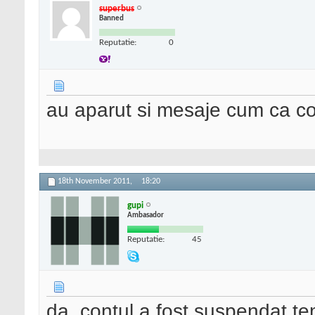
superbus
Banned
Reputatie:
0
au aparut si mesaje cum ca co
18th November 2011,
18:20
gupi
Ambasador
Reputatie:
45
da, contul a fost suspendat te