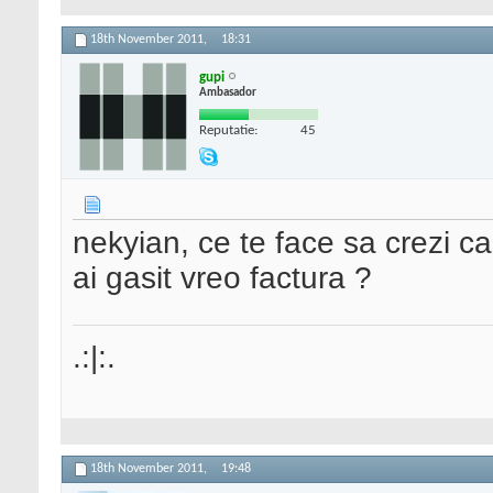
18th November 2011,
18:31
gupi
Ambasador
Reputatie:
45
nekyian, ce te face sa crezi ca
ai gasit vreo factura ?
.:|:.
18th November 2011,
19:48