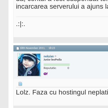
incarcarea serverului a ajuns la
.:|:.
18th November 2011,
18:23
nekyian
Junior SeoPedia
Reputatie:
0
Lolz. Faza cu hostingul neplati