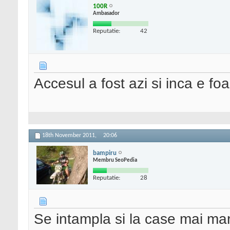
100R
Ambasador
Reputatie:
42
Accesul a fost azi si inca e fo
18th November 2011,
20:06
bampiru
Membru SeoPedia
Reputatie:
28
Se intampla si la case mai mar