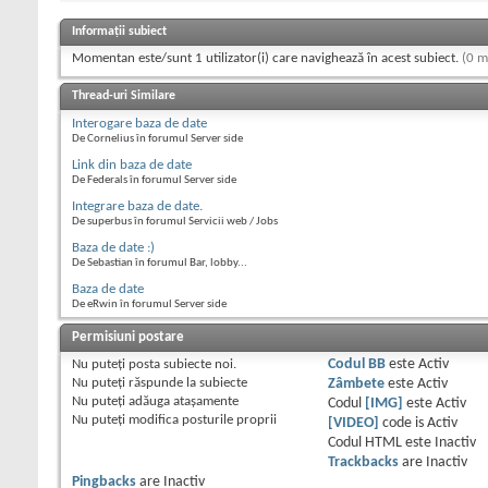
Informații subiect
Momentan este/sunt 1 utilizator(i) care navighează în acest subiect.
(0 m
Thread-uri Similare
Interogare baza de date
De Cornelius în forumul Server side
Link din baza de date
De Federals în forumul Server side
Integrare baza de date.
De superbus în forumul Servicii web / Jobs
Baza de date :)
De Sebastian în forumul Bar, lobby...
Baza de date
De eRwin în forumul Server side
Permisiuni postare
Nu puteţi
posta subiecte noi.
Codul BB
este
Activ
Nu puteţi
răspunde la subiecte
Zâmbete
este
Activ
Nu puteţi
adăuga ataşamente
Codul
[IMG]
este
Activ
Nu puteţi
modifica posturile proprii
[VIDEO]
code is
Activ
Codul HTML este
Inactiv
Trackbacks
are
Inactiv
Pingbacks
are
Inactiv