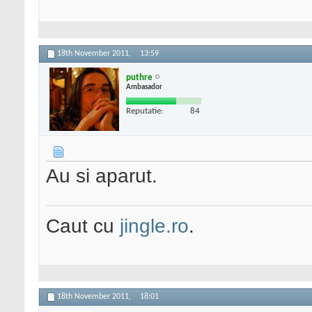
18th November 2011,
13:59
puthre
Ambasador
Reputatie:
84
Au si aparut.
Caut cu
jingle.ro
.
18th November 2011,
18:01