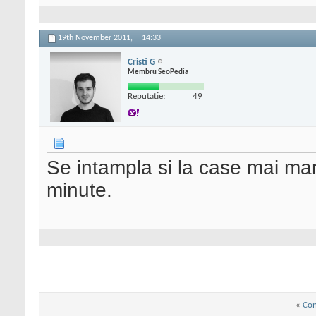
19th November 2011,
14:33
Cristi G
Membru SeoPedia
Reputatie:
49
Se intampla si la case mai mar
minute.
«
Con