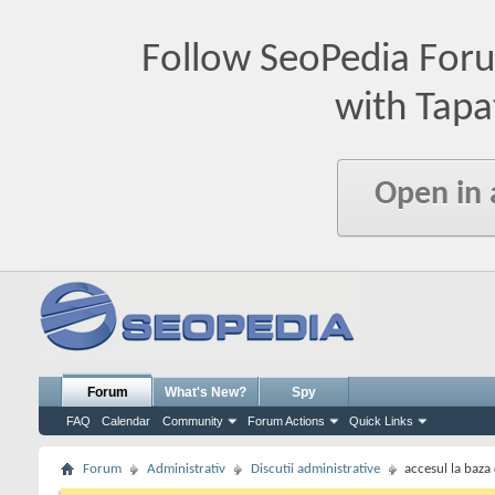
Follow SeoPedia For
with Tapa
Open in
Forum
What's New?
Spy
FAQ
Calendar
Community
Forum Actions
Quick Links
Forum
Administrativ
Discutii administrative
accesul la baza