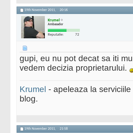
19th November 2011,
20:16
Krumel
Ambasador
Reputatie:
72
gupi, eu nu pot decat sa iti mul
vedem decizia proprietarului.
Krumel
- apeleaza la serviciile
blog.
19th November 2011,
21:58