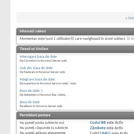
«
Con
Informații subiect
Momentan este/sunt 1 utilizator(i) care navighează în acest subiect.
(0 m
Thread-uri Similare
Interogare baza de date
De Cornelius în forumul Server side
Link din baza de date
De Federals în forumul Server side
Integrare baza de date.
De superbus în forumul Servicii web / Jobs
Baza de date :)
De Sebastian în forumul Bar, lobby...
Baza de date
De eRwin în forumul Server side
Permisiuni postare
Nu puteţi
posta subiecte noi.
Codul BB
este
Activ
Nu puteţi
răspunde la subiecte
Zâmbete
este
Activ
Nu puteţi
adăuga ataşamente
Codul
[IMG]
este
Activ