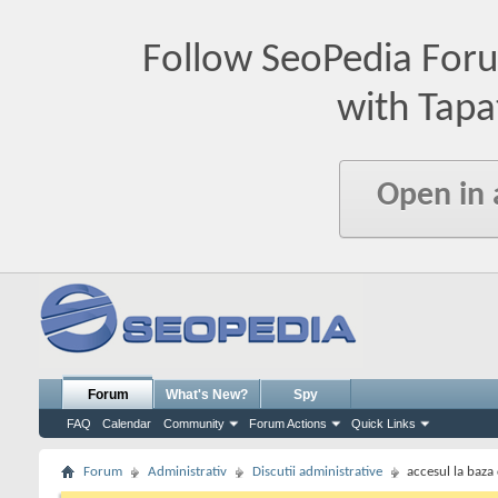
Follow SeoPedia For
with Tapa
Open in
Forum
What's New?
Spy
FAQ
Calendar
Community
Forum Actions
Quick Links
Forum
Administrativ
Discutii administrative
accesul la baza