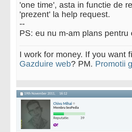
'one time', asta in functie de 
'prezent' la help request.
--
PS: eu nu m-am plans pentru c
I work for money. If you want 
Gazduire web
? PM.
Promotii 
19th November 2011,
16:12
Chivu Mihai
Membru SeoPedia
Reputatie:
39