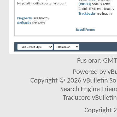
Nu puteţi
modifica posturile proprii
[VIDEO]
code is
Activ
Codul HTML este
Inactiv
Trackbacks
are
Inactiv
Pingbacks
are
Inactiv
Refbacks
are
Activ
Reguli Forum
Fus orar: GM
Powered by vBu
Copyright © 2026 vBulletin Solu
Search Engine Frien
Traducere vBullet
Copyright 