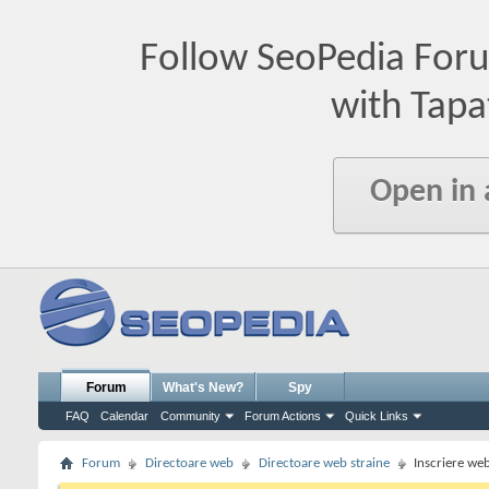
Follow SeoPedia For
with Tapa
Open in
Forum
What's New?
Spy
FAQ
Calendar
Community
Forum Actions
Quick Links
Forum
Directoare web
Directoare web straine
Inscriere web