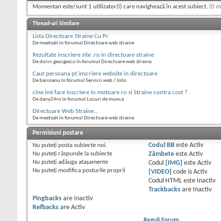
Momentan este/sunt 1 utilizator(i) care navighează în acest subiect.
(0 m
Thread-uri Similare
Lista Directoare Straine Cu Pr
De meetzah în forumul Directoare web straine
Rezultate inscriere site .ro in directoare straine
De dorin.georgescu în forumul Directoare web straine
Caut persoana pt inscriere website in directoare
De barosanu în forumul Servicii web / Jobs
cine imi face inscriere in motoare ro si Straine contra cost ?
De dany24ro în forumul Locuri de munca
Directoare Web Straine...
De meetzah în forumul Directoare web straine
Permisiuni postare
Nu puteţi
posta subiecte noi.
Codul BB
este
Activ
Nu puteţi
răspunde la subiecte
Zâmbete
este
Activ
Nu puteţi
adăuga ataşamente
Codul
[IMG]
este
Activ
Nu puteţi
modifica posturile proprii
[VIDEO]
code is
Activ
Codul HTML este
Inactiv
Trackbacks
are
Inactiv
Pingbacks
are
Inactiv
Refbacks
are
Activ
Reguli Forum