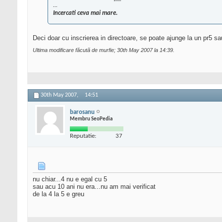
...
Incercati ceva mai mare.
Deci doar cu inscrierea in directoare, se poate ajunge la un pr5 sa
Ultima modificare făcută de murfie; 30th May 2007 la
14:39
.
30th May 2007,
14:51
barosanu
Membru SeoPedia
Reputatie:
37
nu chiar...4 nu e egal cu 5
sau acu 10 ani nu era...nu am mai verificat
de la 4 la 5 e greu