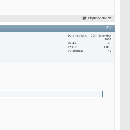
Răspunde cu citat
#12
Data înscrierii
16th November
2005
Vârstă
48
Posturi
1.818
Putere Rep
42