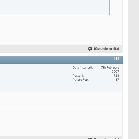
Răspunde cu citat
#15
Data înscrierii
7th February
2007
Posturi
728
Putere Rep
37