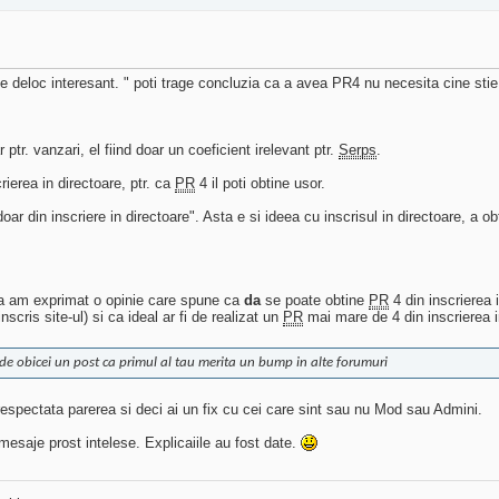
 deloc interesant. " poti trage concluzia ca a avea PR4 nu necesita cine sti
 ptr. vanzari, el fiind doar un coeficient irelevant ptr.
Serps
.
ierea in directoare, ptr. ca
PR
4 il poti obtine usor.
oar din inscriere in directoare". Asta e si ideea cu inscrisul in directoare, a ob
 ca am exprimat o opinie care spune ca
da
se poate obtine
PR
4 din inscrierea 
nscris site-ul) si ca ideal ar fi de realizat un
PR
mai mare de 4 din inscrierea i
de obicei un post ca primul al tau merita un bump in alte forumuri
respectata parerea si deci ai un fix cu cei care sint sau nu Mod sau Admini.
esaje prost intelese. Explicaiile au fost date.