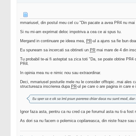
mmariusel, din postul meu cel cu "Din pacate a avea PR4 nu mai e
Si nu mi-am exprimat deloc impotriva a cea ce ai spus tu.
Mergand in continuare pe ideea mea,
PR
-ul a ajuns sa fie bun doar
Eu spuneam sa incercati sa obtineti un
PR
mai mare de 4 din inscr
Tu probabil te-ai fi asteptat sa zica toti "Da, se poate obtine PR4 d
PR4.
In opinia mea nu e nimic nou sau extraordinar.
Deci, mmariusel posturile mele nu le consider offtopic..mai ales
structureaza inscrierea dupa
PR
-ul pe care o are pagina in care e i
Eu sper ca e ok sa imi psun parerea chiar daca nu sunt mod, dar 
Ignor faza asta, pentru ca nu cred ca pe forumul asta nu ti-a fost 
As dori sa nu facem o polemica copilareasca, din niste fraze sau m