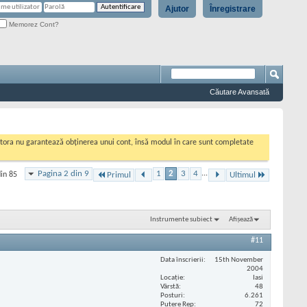
Ajutor
Înregistrare
Memorez Cont?
Căutare Avansată
cestora nu garantează obținerea unui cont, însă modul în care sunt completate
Pagina 2 din 9
1
2
3
4
...
din 85
Primul
Ultimul
Instrumente subiect
Afișează
#11
Data înscrierii
15th November
2004
Locaţie
Iasi
Vârstă
48
Posturi
6.261
Putere Rep
72