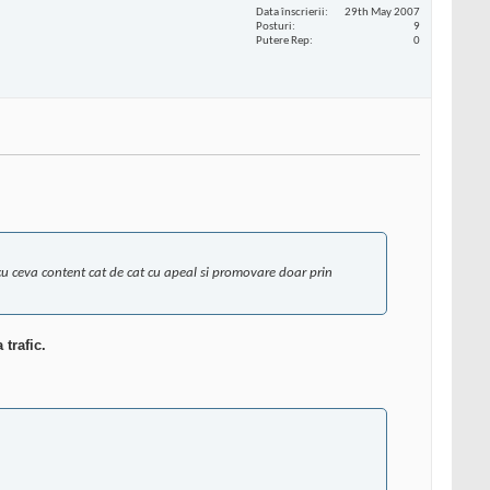
Data înscrierii
29th May 2007
Posturi
9
Putere Rep
0
cu ceva content cat de cat cu apeal si promovare doar prin
a trafic.