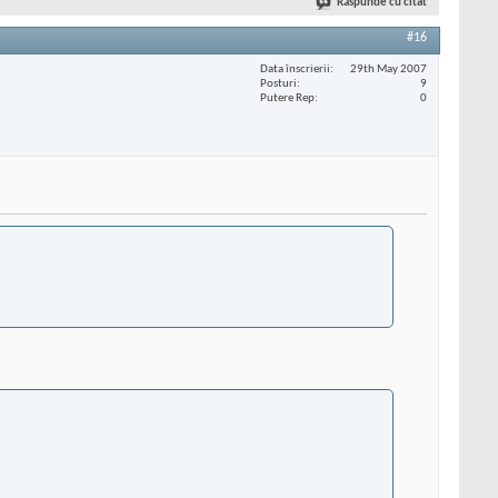
Răspunde cu citat
#16
Data înscrierii
29th May 2007
Posturi
9
Putere Rep
0