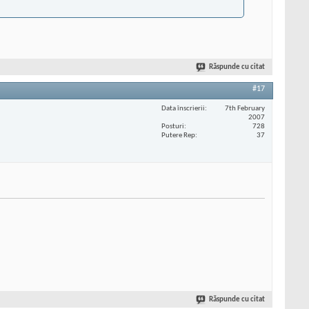
Răspunde cu citat
#17
Data înscrierii
7th February
2007
Posturi
728
Putere Rep
37
Răspunde cu citat