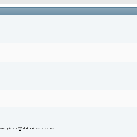
are, ptr. ca
PR
4 il poti obtine usor.