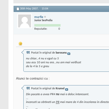
30th May 2007,
15:04
murfie
Junior SeoPedia
Reputatie:
0
Postat în original de
barosanu
nu chiar...4 nu e egal cu 5
sau acu 10 ani nu era...nu am mai verificat
de la 4 la 5 e greu
Atunci te contrazici cu :
Postat în original de
Krumel
Din pacate a avea PR4
nu
mai e deloc interesant.
...
incercati sa obtineti un
PR
mai mare de 4 din inscrierea in directo
...