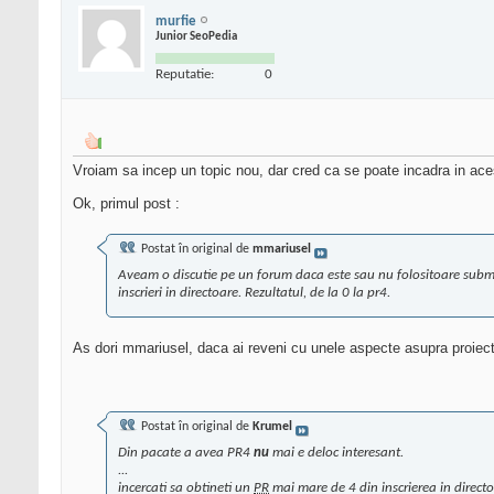
murfie
Junior SeoPedia
Reputatie:
0
Vroiam sa incep un topic nou, dar cred ca se poate incadra in acest
Ok, primul post :
Postat în original de
mmariusel
Aveam o discutie pe un forum daca este sau nu folositoare submit
inscrieri in directoare. Rezultatul, de la 0 la pr4.
As dori mmariusel, daca ai reveni cu unele aspecte asupra proiectul
Postat în original de
Krumel
Din pacate a avea PR4
nu
mai e deloc interesant.
...
incercati sa obtineti un
PR
mai mare de 4 din inscrierea in directo