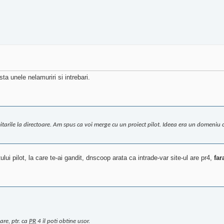
a unele nelamuriri si intrebari.
arile la directoare. Am spus ca voi merge cu un proiect pilot. Ideea era un domeniu 
ui pilot, la care te-ai gandit, dnscoop arata ca intrade-var site-ul are pr4,
far
are, ptr. ca
PR
4 il poti obtine usor.