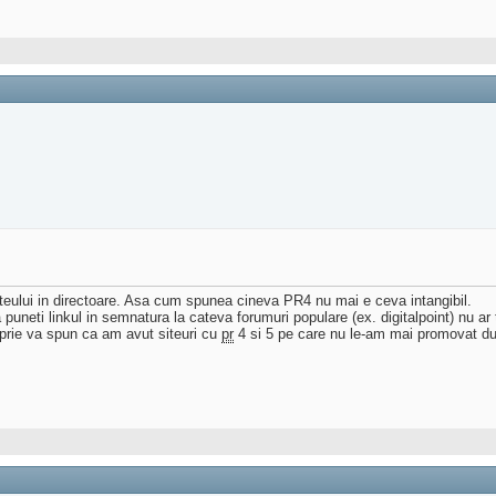
eului in directoare. Asa cum spunea cineva PR4 nu mai e ceva intangibil.
puneti linkul in semnatura la cateva forumuri populare (ex. digitalpoint) nu ar
prie va spun ca am avut siteuri cu
pr
4 si 5 pe care nu le-am mai promovat d