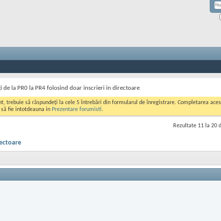
 de la PR0 la PR4 folosind doar inscrieri in directoare
ont, trebuie să răspundeți la cele 5 întrebări din formularul de înregistrare. Completarea a
i să fie intotdeauna in
Prezentare forumisti
.
Rezultate 11 la 20 
rectoare