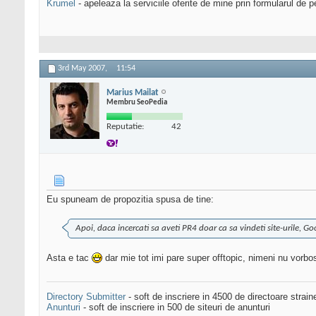
Krumel
- apeleaza la serviciile oferite de mine prin formularul de p
3rd May 2007,
11:54
Marius Mailat
Membru SeoPedia
Reputatie:
42
Eu spuneam de propozitia spusa de tine:
Apoi, daca incercati sa aveti PR4 doar ca sa vindeti site-urile, Goo
Asta e tac
dar mie tot imi pare super offtopic, nimeni nu vorb
Directory Submitter
- soft de inscriere in 4500 de directoare strai
Anunturi
- soft de inscriere in 500 de siteuri de anunturi