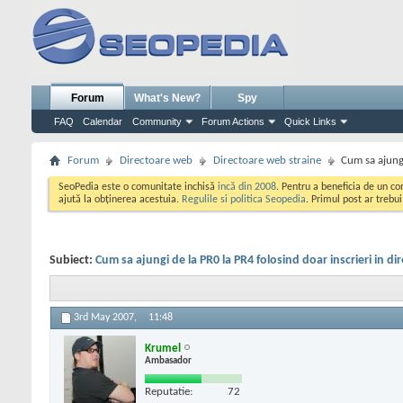
Forum
What's New?
Spy
FAQ
Calendar
Community
Forum Actions
Quick Links
Forum
Directoare web
Directoare web straine
Cum sa ajungi
SeoPedia este o comunitate inchisă
incă din 2008
. Pentru a beneficia de un c
ajută la obținerea acestuia.
Regulile si politica Seopedia
. Primul post ar trebu
Subiect:
Cum sa ajungi de la PR0 la PR4 folosind doar inscrieri in di
3rd May 2007,
11:48
Krumel
Ambasador
Reputatie:
72