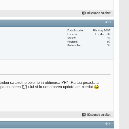
Răspunde cu citat
#13
Data înscrierii
9th May 2007
Locaţie
London, UK
Vârstă
48
Posturi
67
Putere Rep
36
 trebui sa aveti probleme in obtinerea PR4. Partea proasta a
upa obtinerea
PR
-ului si la urmatoarea update am pierdut
Răspunde cu citat
#14