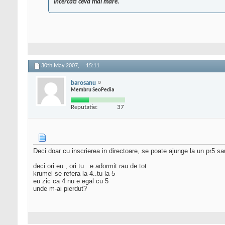
Incercati ceva mai mare.
30th May 2007,
15:11
barosanu
Membru SeoPedia
Reputatie:
37
Deci doar cu inscrierea in directoare, se poate ajunge la un pr5 
deci ori eu , ori tu...e adormit rau de tot
krumel se refera la 4..tu la 5
eu zic ca 4 nu e egal cu 5
unde m-ai pierdut?