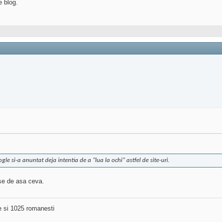
e blog.
gle si-a anuntat deja intentia de a "lua la ochi" astfel de site-uri.
ose de asa ceva.
ne si 1025 romanesti