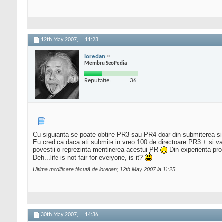
12th May 2007,
11:23
loredan
Membru SeoPedia
Reputatie:
36
Cu siguranta se poate obtine PR3 sau PR4 doar din submiterea sit
Eu cred ca daca ati submite in vreo 100 de directoare PR3 + si va 
povestii o reprezinta mentinerea acestui
PR
Din experienta pro
Deh...life is not fair for everyone, is it?
Ultima modificare făcută de loredan; 12th May 2007 la
11:25
.
30th May 2007,
14:36