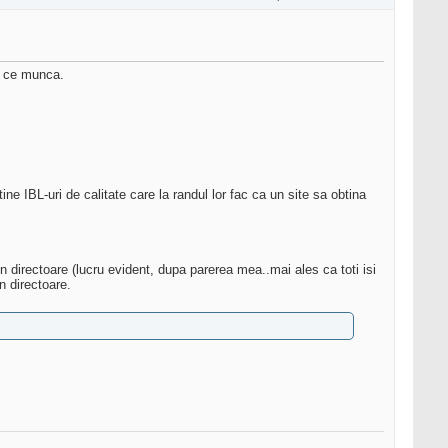
e ce munca.
tine IBL-uri de calitate care la randul lor fac ca un site sa obtina
in directoare (lucru evident, dupa parerea mea..mai ales ca toti isi
n directoare.