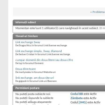
«
Problema 
Informații subiect
Momentan este/sunt 1 utilizator(i) care navighează în acest subiect.
(0 m
Thread-uri Similare
Link exchange 3way
De Dragos Nicu în forumul Link/banner exchange
Link exchange simplu, 3way, diamond
De Serban Cristian în forumul Link/banner exchange
cumpar domenii din doua litere sau doua cifre
De lup în forumul Domenii
Doua directoare
De martynesku în forumul Website-uri
link exchange. am doua site-uri
De gigipok în forumul Link-uri/Bannere
Permisiuni postare
Nu puteţi
posta subiecte noi.
Codul BB
este
Activ
Nu puteţi
răspunde la subiecte
Zâmbete
este
Activ
Nu puteţi
adăuga ataşamente
Codul
[IMG]
este
Activ