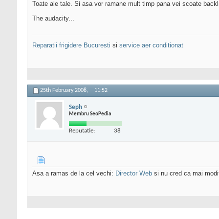
Toate ale tale. Si asa vor ramane mult timp pana vei scoate backli
The audacity...
Reparatii frigidere Bucuresti
si
service aer conditionat
25th February 2008,
11:52
Seph
Membru SeoPedia
Reputatie:
38
Asa a ramas de la cel vechi:
Director Web
si nu cred ca mai modifi