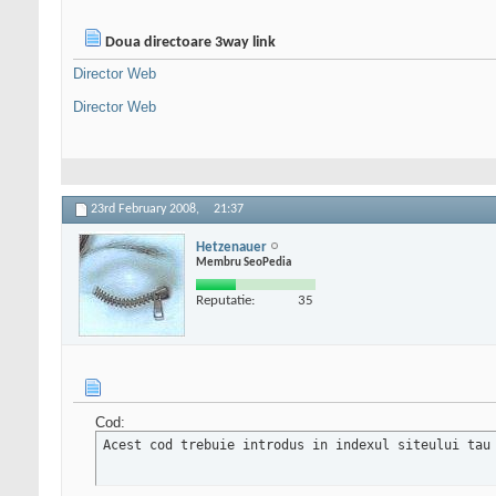
Doua directoare 3way link
Director Web
Director Web
23rd February 2008,
21:37
Hetzenauer
Membru SeoPedia
Reputatie:
35
Cod:
Acest cod trebuie introdus in indexul siteului tau