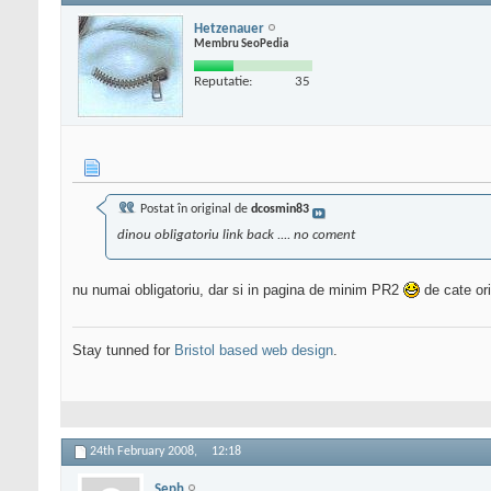
Hetzenauer
Membru SeoPedia
Reputatie:
35
Postat în original de
dcosmin83
dinou obligatoriu link back .... no coment
nu numai obligatoriu, dar si in pagina de minim PR2
de cate ori
Stay tunned for
Bristol based web design
.
24th February 2008,
12:18
Seph