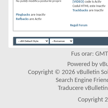
Nu puteţi
modifica posturile proprii
[VIDEO]
code is
Activ
Codul HTML este
Inactiv
Trackbacks
are
Inactiv
Pingbacks
are
Inactiv
Refbacks
are
Activ
Reguli Forum
Fus orar: GM
Powered by vBu
Copyright © 2026 vBulletin Solu
Search Engine Frien
Traducere vBullet
Copyright 