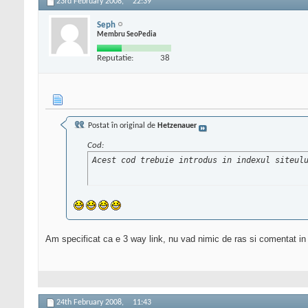
23rd February 2008,
22:39
Seph
Membru SeoPedia
Reputatie:
38
Postat în original de
Hetzenauer
Cod:
Acest cod trebuie introdus in indexul siteul
Am specificat ca e 3 way link, nu vad nimic de ras si comentat in 
24th February 2008,
11:43