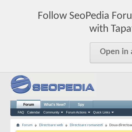
Follow SeoPedia For
with Tapa
Open in
Forum
What's New?
Spy
FAQ
Calendar
Community
Forum Actions
Quick Links
Forum
Directoare web
Directoare romanesti
Doua directoa