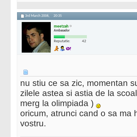
3rd March 2006,
20:35
meetzah
Ambasador
Reputatie:
42
nu stiu ce sa zic, momentan s
zilele astea si astia de la sco
merg la olimpiada )
oricum, atrunci cand o sa ma h
vostru.