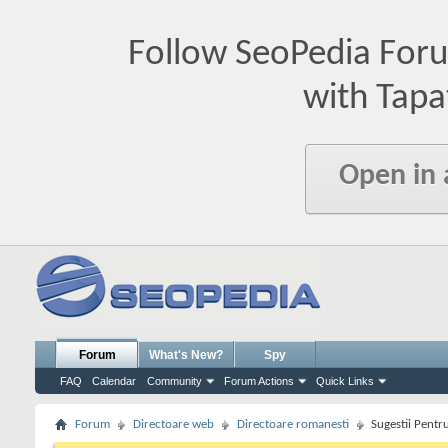
Follow SeoPedia For
with Tapa
Open in
Forum
What's New?
Spy
FAQ
Calendar
Community
Forum Actions
Quick Links
Forum
Directoare web
Directoare romanesti
Sugestii Pentr