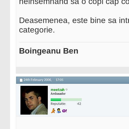
neinsemnand sa o copi cap c
Deasemenea, este bine sa intr
categorie.
Boingeanu Ben
24th February 2006,
17:05
meetzah
Ambasador
Reputatie:
42