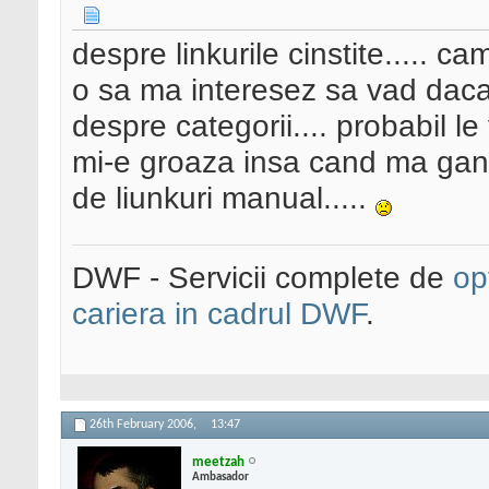
despre linkurile cinstite..... c
o sa ma interesez sa vad daca
despre categorii.... probabil le
mi-e groaza insa cand ma gand
de liunkuri manual.....
DWF - Servicii complete de
op
cariera in cadrul DWF
.
26th February 2006,
13:47
meetzah
Ambasador