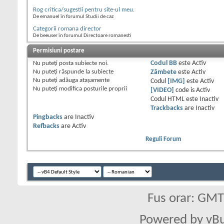
Rog critica/sugestii pentru site-ul meu.
De emanuel în forumul Studii de caz
Categorii romana director
De beeuser în forumul Directoare romanesti
Permisiuni postare
Nu puteţi
posta subiecte noi.
Codul BB
este
Activ
Nu puteţi
răspunde la subiecte
Zâmbete
este
Activ
Nu puteţi
adăuga ataşamente
Codul
[IMG]
este
Activ
Nu puteţi
modifica posturile proprii
[VIDEO]
code is
Activ
Codul HTML este
Inactiv
Trackbacks
are
Inactiv
Pingbacks
are
Inactiv
Refbacks
are
Activ
Reguli Forum
Fus orar: GM
Powered by vBu