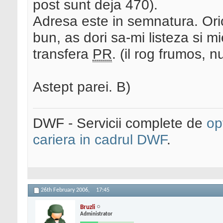
post sunt deja 470).
Adresa este in semnatura. Or
bun, as dori sa-mi listeza si mie
transfera
PR
. (il rog frumos, 
Astept parei. B)
DWF - Servicii complete de
op
cariera in cadrul DWF
.
26th February 2006,
17:45
Bruzli
Administrator