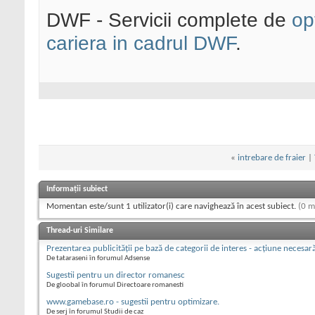
DWF - Servicii complete de
op
cariera in cadrul DWF
.
«
intrebare de fraier
|
Informații subiect
Momentan este/sunt 1 utilizator(i) care navighează în acest subiect.
(0 m
Thread-uri Similare
Prezentarea publicităţii pe bază de categorii de interes - acţiune necesa
De tataraseni în forumul Adsense
Sugestii pentru un director romanesc
De gloobal în forumul Directoare romanesti
www.gamebase.ro - sugestii pentru optimizare.
De serj în forumul Studii de caz