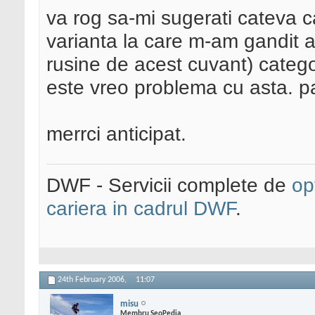
va rog sa-mi sugerati cateva ca
varianta la care m-am gandit ar
rusine de acest cuvant) categor
este vreo problema cu asta. p
merrci anticipat.
DWF - Servicii complete de
op
cariera in cadrul DWF
.
24th February 2006,
11:07
misu
Membru SeoPedia