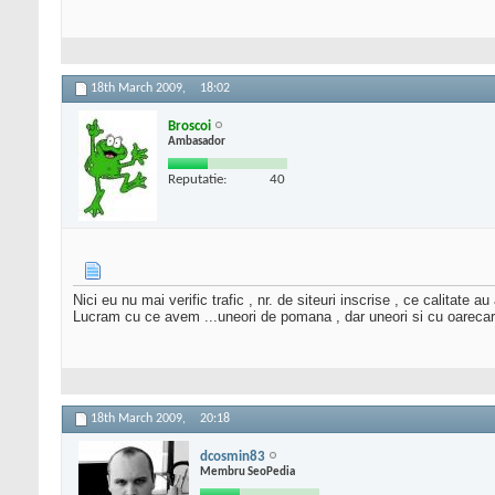
18th March 2009,
18:02
Broscoi
Ambasador
Reputatie:
40
Nici eu nu mai verific trafic , nr. de siteuri inscrise , ce calitat
Lucram cu ce avem ...uneori de pomana , dar uneori si cu oarecare
18th March 2009,
20:18
dcosmin83
Membru SeoPedia