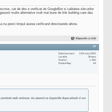
nscrise, cat de des e verificat de GoogleBot si calitatea site-urilor
 gasesti multe alternative mult mai bune de link building care dau
a nu pierzi timpul aiurea verificand directoarele altora.
Răspunde cu citat
#4
Data înscrierii
15th July 2005
Locaţie
Brasov
Posturi
1.482
Putere Rep
44
n proiecte web serioase. Au aparut ca ciupercile dupa ploaie si vor