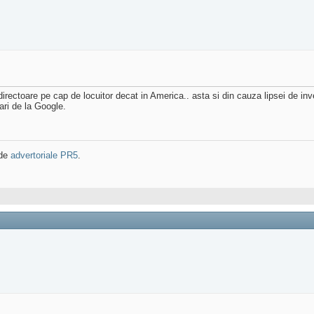
rectoare pe cap de locuitor decat in America.. asta si din cauza lipsei de inve
ari de la Google.
 de
advertoriale PR5
.