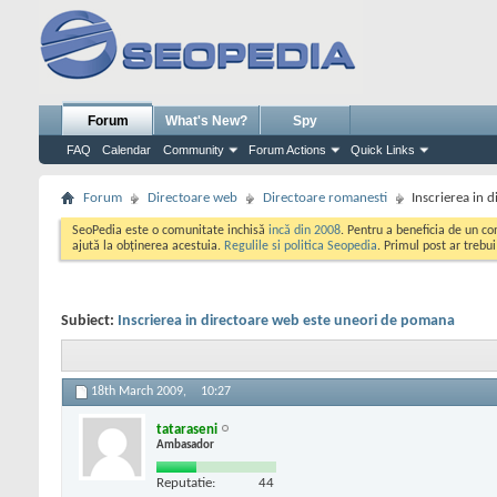
Forum
What's New?
Spy
FAQ
Calendar
Community
Forum Actions
Quick Links
Forum
Directoare web
Directoare romanesti
Inscrierea in 
SeoPedia este o comunitate inchisă
incă din 2008
. Pentru a beneficia de un c
ajută la obținerea acestuia.
Regulile si politica Seopedia
. Primul post ar trebu
Subiect:
Inscrierea in directoare web este uneori de pomana
18th March 2009,
10:27
tataraseni
Ambasador
Reputatie:
44