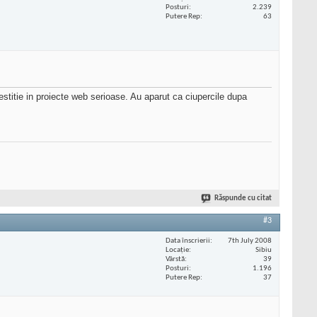
Posturi
2.239
Putere Rep
63
stitie in proiecte web serioase. Au aparut ca ciupercile dupa
Răspunde cu citat
#3
Data înscrierii
7th July 2008
Locaţie
Sibiu
Vârstă
39
Posturi
1.196
Putere Rep
37