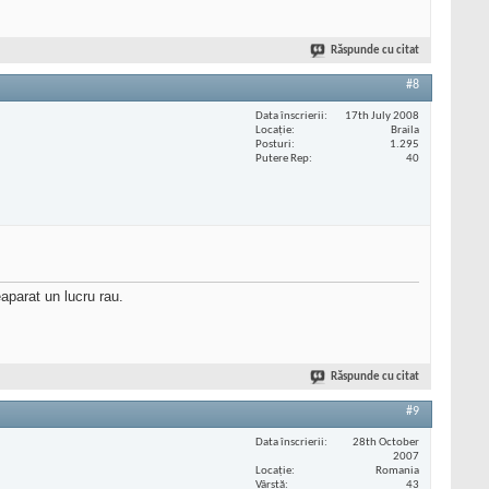
Răspunde cu citat
#8
Data înscrierii
17th July 2008
Locaţie
Braila
Posturi
1.295
Putere Rep
40
eaparat un lucru rau.
Răspunde cu citat
#9
Data înscrierii
28th October
2007
Locaţie
Romania
Vârstă
43