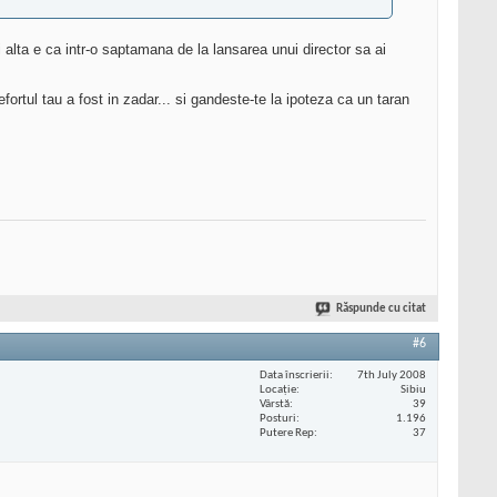
si alta e ca intr-o saptamana de la lansarea unui director sa ai
efortul tau a fost in zadar... si gandeste-te la ipoteza ca un taran
Răspunde cu citat
#6
Data înscrierii
7th July 2008
Locaţie
Sibiu
Vârstă
39
Posturi
1.196
Putere Rep
37