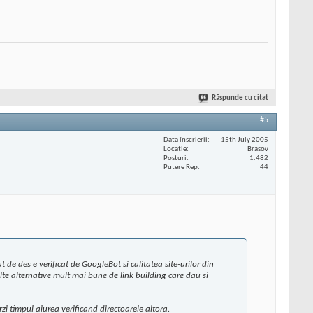
Răspunde cu citat
#5
Data înscrierii
15th July 2005
Locaţie
Brasov
Posturi
1.482
Putere Rep
44
at de des e verificat de GoogleBot si calitatea site-urilor din
ulte alternative mult mai bune de link building care dau si
erzi timpul aiurea verificand directoarele altora.