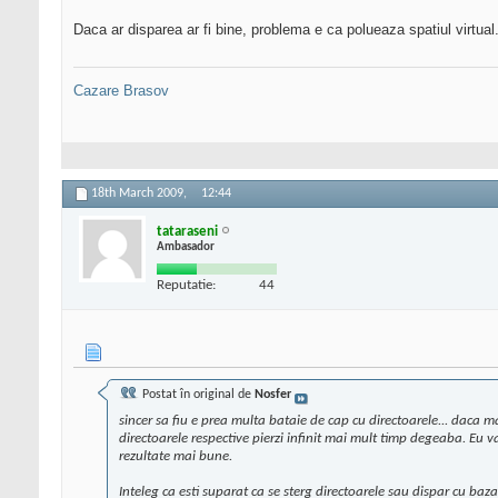
Daca ar disparea ar fi bine, problema e ca polueaza spatiul virtual.
Cazare Brasov
18th March 2009,
12:44
tataraseni
Ambasador
Reputatie:
44
Postat în original de
Nosfer
sincer sa fiu e prea multa bataie de cap cu directoarele... daca mai 
directoarele respective pierzi infinit mai mult timp degeaba. Eu v
rezultate mai bune.
Inteleg ca esti suparat ca se sterg directoarele sau dispar cu baza d