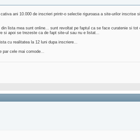
ativa ani 10.000 de inscrieri printr-o selectie riguroasa a site-urilor inscrise 
 din lista mea sunt online... sunt revoltat pe faptul ca se face curatenie si tot 
re si apoi se trezeste ca de fapt site-ul sau nu e listat...
ta cu realitatea la 12 luni dupa inscriere...
ele par cele mai comode...