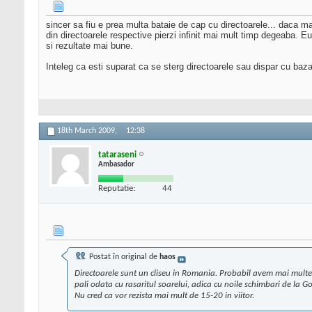
sincer sa fiu e prea multa bataie de cap cu directoarele... daca mai 
din directoarele respective pierzi infinit mai mult timp degeaba. E
si rezultate mai bune.
Inteleg ca esti suparat ca se sterg directoarele sau dispar cu baza d
18th March 2009,
12:38
tataraseni
Ambasador
Reputatie:
44
Postat în original de
haos
Directoarele sunt un cliseu in Romania. Probabil avem mai multe di
pali odata cu rasaritul soarelui, adica cu noile schimbari de la G
Nu cred ca vor rezista mai mult de 15-20 in viitor.