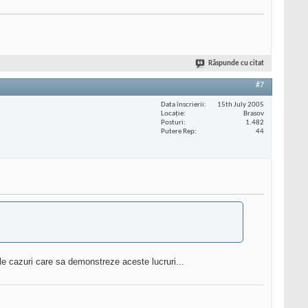
Răspunde cu citat
#7
Data înscrierii
15th July 2005
Locaţie
Brasov
Posturi
1.482
Putere Rep
44
tule cazuri care sa demonstreze aceste lucruri...