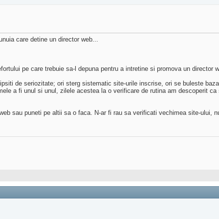
unuia care detine un director web...
fortului pe care trebuie sa-l depuna pentru a intretine si promova un director
psiti de seriozitate; ori sterg sistematic site-urile inscrise, ori se buleste b
 mele a fi unul si unul, zilele acestea la o verificare de rutina am descoperit c
 web sau puneti pe altii sa o faca. N-ar fi rau sa verificati vechimea site-ului, n