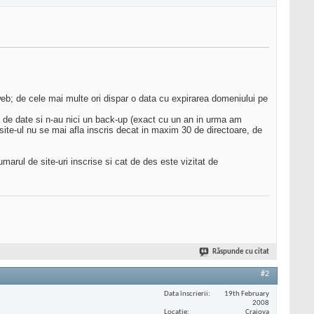
 web; de cele mai multe ori dispar o data cu expirarea domeniului pe
aza de date si n-au nici un back-up (exact cu un an in urma am
a site-ul nu se mai afla inscris decat in maxim 30 de directoare, de
umarul de site-uri inscrise si cat de des este vizitat de
Răspunde cu citat
#2
Data înscrierii
19th February
2008
Locaţie
Craiova