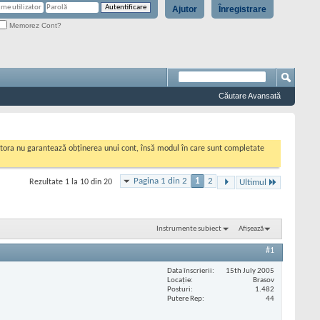
Ajutor
Înregistrare
Memorez Cont?
Căutare Avansată
cestora nu garantează obținerea unui cont, însă modul în care sunt completate
Pagina 1 din 2
1
2
Rezultate 1 la 10 din 20
Ultimul
Instrumente subiect
Afișează
#1
Data înscrierii
15th July 2005
Locaţie
Brasov
Posturi
1.482
Putere Rep
44