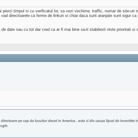
pierzi timpul si cu verificatul lor, sa vezi vechime, traffic, numar de site-uri i
u vad directoarele ca ferme de linkuri si chiar daca sunt aranjate sunt sigur ca
e date sau cu tot dar cred ca ar fi mai bine sa-ti stabilesti niste prioritati si s
rectoare pe cap de locuitor decat in America.. asta si din cauza lipsei de investitie i
oogle.