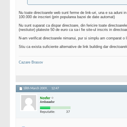
Nu toate directoarele web sunt ferme de link-uri, una e sa aduni in c
100.000 de inscrieri (prin popularea bazei de date automat)
Nu sunt suparat ca dispar directoare, din fericire toate directoarele
(nestiutor) plateste 50 de euro ca sa-i fie site-ul inscris in directoa
N-am verificat directoarele nimanui, pur si simplu am comparat o lis
Stiu ca exista suficiente alternative de link building dar directoar
Cazare Brasov
18th March 2009,
12:47
Nosfer
Ambasador
Reputatie:
37