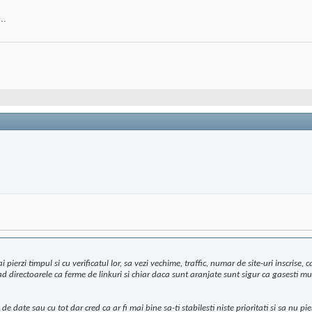
..
pierzi timpul si cu verificatul lor, sa vezi vechime, traffic, numar de site-uri inscrise, c
ad directoarele ca ferme de linkuri si chiar daca sunt aranjate sunt sigur ca gasesti m
e date sau cu tot dar cred ca ar fi mai bine sa-ti stabilesti niste prioritati si sa nu pi