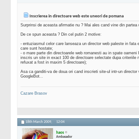
Inscrierea in directoare web este uneori de pomana
Surprinsi de aceasta afirmatie nu ? Mai ales cand vine din partea 
De ce spun aceasta ? Din cel putin 2 motive:
- entuziasmul celor care lanseaza un director web paleste in fata e
care sunt hostate;
- o mare parte din directoarele web romanesti au in spate oameni li
inscris un site in exact 100 de directoare selectate dupa criteriile
refuxat a fost in maxim 5 directoare);
Asa ca ganditi-va de doua ori cand inscrieti site-ul intr-un director
GoogleBot...
Cazare Brasov
18th March 2009,
12:04
haos
Ambasador