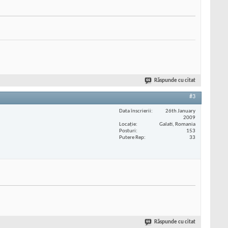
Răspunde cu citat
#3
Data înscrierii
26th January
2009
Locaţie
Galati, Romania
Posturi
153
Putere Rep
33
Răspunde cu citat