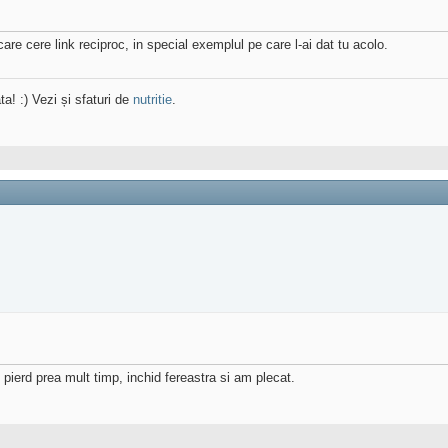
re cere link reciproc, in special exemplul pe care l-ai dat tu acolo.
ta! :) Vezi și sfaturi de
nutritie
.
 pierd prea mult timp, inchid fereastra si am plecat.