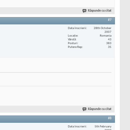
Răspunde cu citat
#7
Data înscrierii
28th October
2007
Locaţie
Romania
Vârstă
43
Posturi
383
Putere Rep
35
Răspunde cu citat
#8
Data înscrierii
5th February