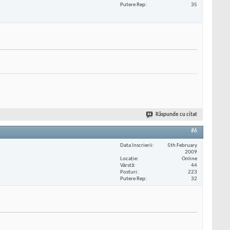
Putere Rep
35
Răspunde cu citat
#6
Data înscrierii
5th February
2009
Locaţie
Online
Vârstă
44
Posturi
223
Putere Rep
32