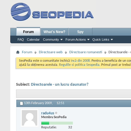
Forum
What's New?
Spy
FAQ
Calendar
Community
Forum Actions
Quick Links
Forum
Directoare web
Directoare romanesti
Directoarele -
SeoPedia este o comunitate inchisă
incă din 2008
. Pentru a beneficia de un c
ajută la obținerea acestuia.
Regulile si politica Seopedia
. Primul post ar trebu
Subiect:
Directoarele - un lucru daunator?
13th February 2009,
12:51
radu4us
Membru SeoPedia
Reputatie:
32