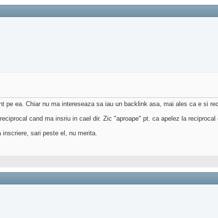
nt pe ea. Chiar nu ma intereseaza sa iau un backlink asa, mai ales ca e si rec
ciprocal cand ma insriu in cael dir. Zic "aproape" pt. ca apelez la reciprocal
nscriere, sari peste el, nu merita.