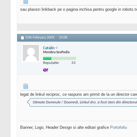
sau plasezi linkback pe o pagina inchisa pentru google in robots.t
15th February 2009,
22:06
Catalin
Membru SeoPedia
Reputatie:
33
legat de linkul reciproc, ce raspuns am primit de la un director car
Stimate Domnule / Doamnă, Linkul dvs. a fost sters din directorul 
Banner, Logo, Header Design si alte editari grafice
Portofoliu