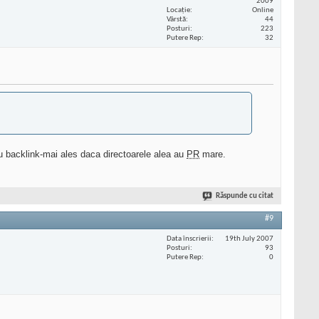
2009
Locaţie
Online
Vârstă
44
Posturi
223
Putere Rep
32
 cu backlink-mai ales daca directoarele alea au
PR
mare.
Răspunde cu citat
#9
Data înscrierii
19th July 2007
Posturi
93
Putere Rep
0