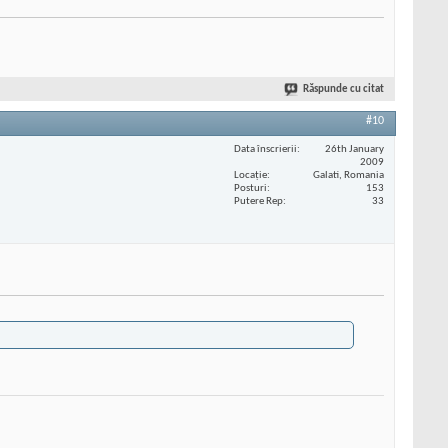
Răspunde cu citat
#10
Data înscrierii
26th January
2009
Locaţie
Galati, Romania
Posturi
153
Putere Rep
33