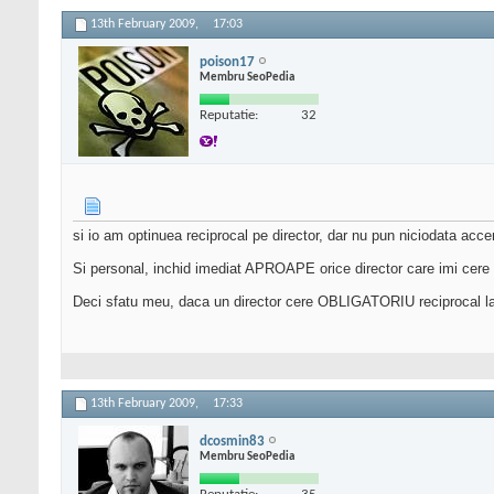
13th February 2009,
17:03
poison17
Membru SeoPedia
Reputatie:
32
si io am optinuea reciprocal pe director, dar nu pun niciodata acce
Si personal, inchid imediat APROAPE orice director care imi cere re
Deci sfatu meu, daca un director cere OBLIGATORIU reciprocal la i
13th February 2009,
17:33
dcosmin83
Membru SeoPedia