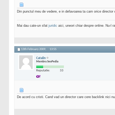
Din punctul meu de vedere, e in defavoarea ta cam orice director ca
Mai dau cate-un sfat
juridic
aici, uneori chiar despre online. Nu-l ra
13th February 2009,
13:55
Catalin
Membru SeoPedia
Reputatie:
33
De acord cu cristi. Cand vad un director care cere backlink nici nu