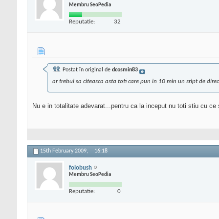
Membru SeoPedia
Reputatie:
32
Postat în original de
dcosmin83
ar trebui sa citeasca asta toti care pun in 10 min un sript de direc
Nu e in totalitate adevarat...pentru ca la inceput nu toti stiu cu 
15th February 2009,
16:18
folobush
Membru SeoPedia
Reputatie:
0