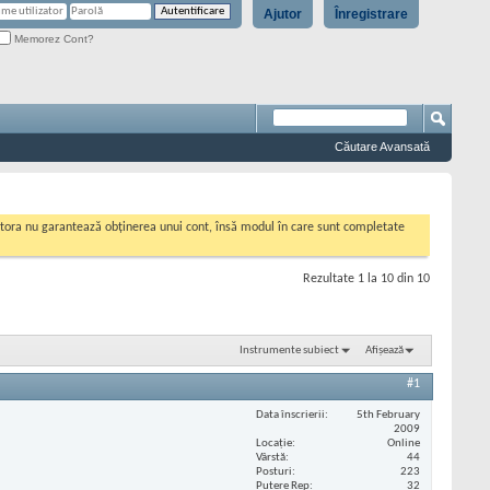
Ajutor
Înregistrare
Memorez Cont?
Căutare Avansată
cestora nu garantează obținerea unui cont, însă modul în care sunt completate
Rezultate 1 la 10 din 10
Instrumente subiect
Afișează
#1
Data înscrierii
5th February
2009
Locaţie
Online
Vârstă
44
Posturi
223
Putere Rep
32