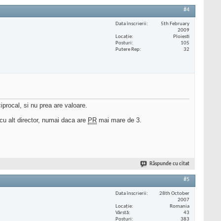
#4
Data înscrierii
5th February
2009
Locaţie
Ploiesti
Posturi
105
Putere Rep
32
iprocal, si nu prea are valoare.
 cu alt director, numai daca are
PR
mai mare de 3.
Răspunde cu citat
#5
Data înscrierii
28th October
2007
Locaţie
Romania
Vârstă
43
Posturi
383