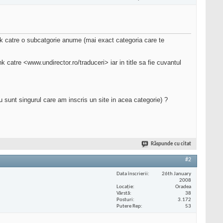
ink catre o subcatgorie anume (mai exact categoria care te
k catre <www.undirector.ro/traduceri> iar in title sa fie cuvantul
 sunt singurul care am inscris un site in acea categorie) ?
Răspunde cu citat
#2
Data înscrierii
26th January
2008
Locaţie
Oradea
Vârstă
38
Posturi
3.172
Putere Rep
53