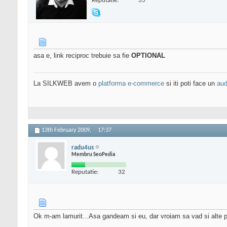
Reputatie:
35
asa e, link reciproc trebuie sa fie
OPTIONAL
La SILKWEB avem o
platforma e-commerce
si iti poti face un
aud
13th February 2009,
17:37
radu4us
Membru SeoPedia
Reputatie:
32
Ok m-am lamurit...Asa gandeam si eu, dar vroiam sa vad si alte p