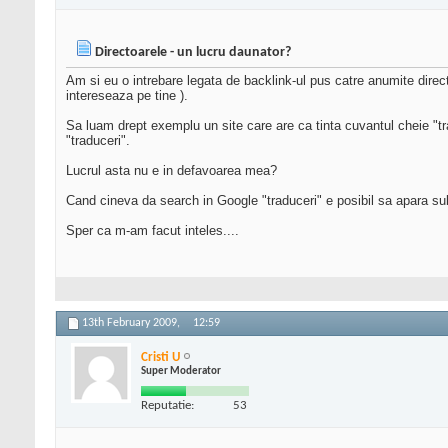
Directoarele - un lucru daunator?
Am si eu o intrebare legata de backlink-ul pus catre anumite direc
intereseaza pe tine ).
Sa luam drept exemplu un site care are ca tinta cuvantul cheie "trad
"traduceri".
Lucrul asta nu e in defavoarea mea?
Cand cineva da search in Google "traduceri" e posibil sa apara sub
Sper ca m-am facut inteles....
13th February 2009,
12:59
Cristi U
Super Moderator
Reputatie:
53