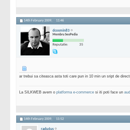
14th February 2009,
11:46
dcosmin83
Membru SeoPedia
Reputatie:
35
ar trebui sa citeasca asta toti care pun in 10 min un sript de direct
La SILKWEB avem o
platforma e-commerce
si iti poti face un
aud
14th February 2009,
11:52
radu4us