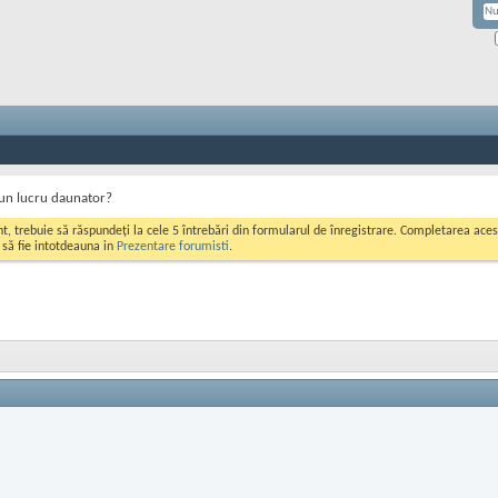
 un lucru daunator?
ont, trebuie să răspundeți la cele 5 întrebări din formularul de înregistrare. Completarea a
i să fie intotdeauna in
Prezentare forumisti
.