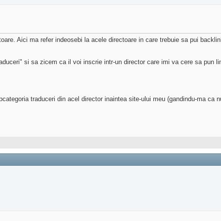
toare. Aici ma refer indeosebi la acele directoare in care trebuie sa pui backl
uceri" si sa zicem ca il voi inscrie intr-un director care imi va cere sa pun lin
categoria traduceri din acel director inaintea site-ului meu (gandindu-ma ca nu