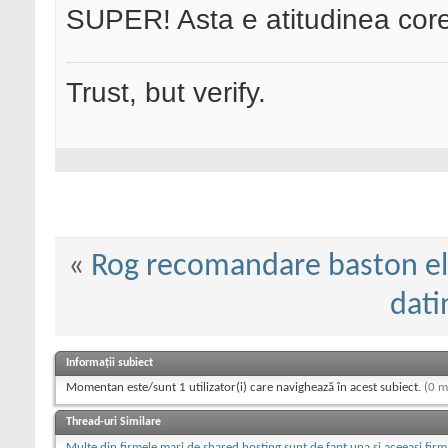
SUPER! Asta e atitudinea core
Trust, but verify.
«
Rog recomandare baston el
dati
Informații subiect
Momentan este/sunt 1 utilizator(i) care navighează în acest subiect.
(0 m
Thread-uri Similare
Multe din firmele mari de shared hosting sunt de fapt una si aceeasi firma