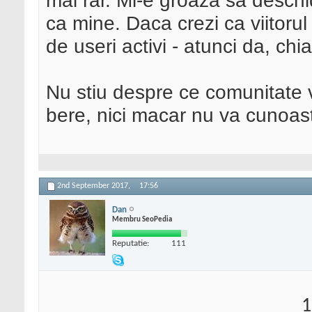
mai rar. Mi-e groaza sa deschid 
ca mine. Daca crezi ca viitoru
de useri activi - atunci da, ch
Nu stiu despre ce comunitate v
bere, nici macar nu va cunoast
2nd September 2017,
17:56
Dan
Membru SeoPedia
Reputatie:
111
1