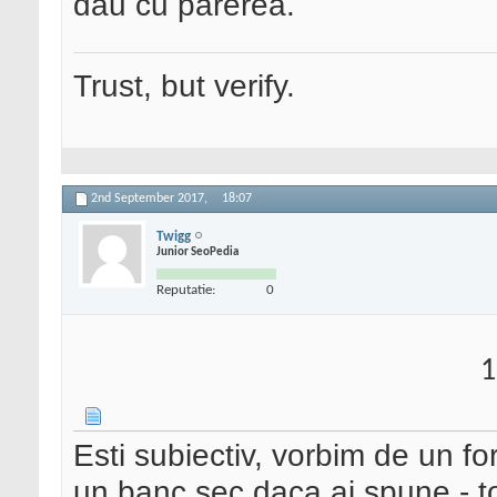
dau cu parerea.
Trust, but verify.
2nd September 2017,
18:07
Twigg
Junior SeoPedia
Reputatie:
0
1
Esti subiectiv, vorbim de un f
un banc sec daca ai spune - tot