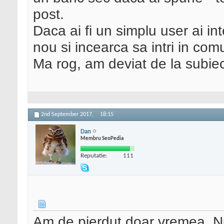
post.
Daca ai fi un simplu user ai i
nou si incearca sa intri in com
Ma rog, am deviat de la subiec
2nd September 2017,
18:15
Dan
Membru SeoPedia
Reputatie:
111
Am de pierdut doar vremea. Nu