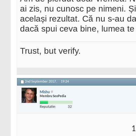
ai zis, nu cunosc pe nimeni. Și 
același rezultat. Că nu s-au da
dacă spui ceva bine, lumea te 
Trust, but verify.
2nd September 2017,
19:24
Mishu
Membru SeoPedia
Reputatie:
32
1