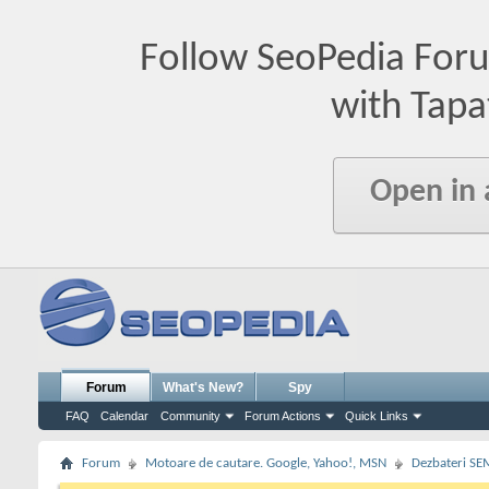
Follow SeoPedia For
with Tapa
Open in
Forum
What's New?
Spy
FAQ
Calendar
Community
Forum Actions
Quick Links
Forum
Motoare de cautare. Google, Yahoo!, MSN
Dezbateri SE