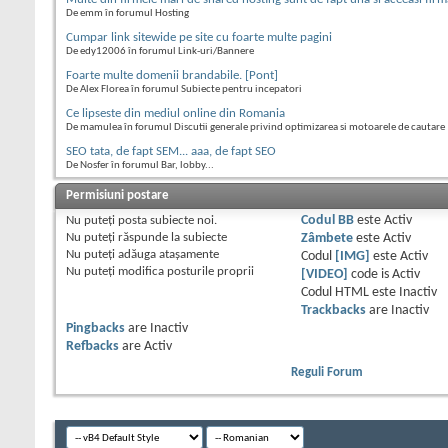
De emm în forumul Hosting
Cumpar link sitewide pe site cu foarte multe pagini
De edy12006 în forumul Link-uri/Bannere
Foarte multe domenii brandabile. [Pont]
De Alex Florea în forumul Subiecte pentru incepatori
Ce lipseste din mediul online din Romania
De mamulea în forumul Discutii generale privind optimizarea si motoarele de cautare
SEO tata, de fapt SEM... aaa, de fapt SEO
De Nosfer în forumul Bar, lobby...
Permisiuni postare
Nu puteţi
posta subiecte noi.
Codul BB
este
Activ
Nu puteţi
răspunde la subiecte
Zâmbete
este
Activ
Nu puteţi
adăuga ataşamente
Codul
[IMG]
este
Activ
Nu puteţi
modifica posturile proprii
[VIDEO]
code is
Activ
Codul HTML este
Inactiv
Trackbacks
are
Inactiv
Pingbacks
are
Inactiv
Refbacks
are
Activ
Reguli Forum