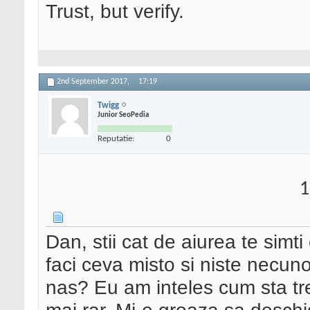
Trust, but verify.
2nd September 2017,
17:19
Twigg
Junior SeoPedia
Reputatie:
0
1
Dan, stii cat de aiurea te simt
faci ceva misto si niste necunos
nas? Eu am inteles cum sta tre