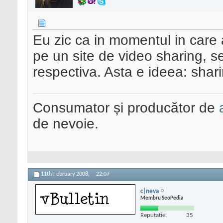
Eu zic ca in momentul in care 
pe un site de video sharing, s
respectiva. Asta e ideea: shari
Consumator și producător de
de nevoie.
11th February 2008,
22:07
c|neva
Membru SeoPedia
Reputatie:
35