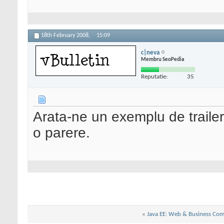
18th February 2008,
15:09
c|neva
Membru SeoPedia
Reputatie:
35
Arata-ne un exemplu de traile
o parere.
«
Java EE: Web & Business Co