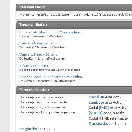
Informații subiect
Momentan este/sunt 1 utilizator(i) care navighează în acest subiect.
(0 m
Thread-uri Similare
Cumpar site filme ( minim 2 ani vechime )
De Ionut D în forumul Website-uri
vand site filme online
De muzica99 în forumul Website-uri
Vand site filme = 20 euro
De SeerKan în forumul Website-uri
link ex site de filme
De cristi-net în forumul Link/banner exchange
Se vinde spatiu publicitar pe site de filme
De ilovemp3s în forumul Link-uri/Bannere
Permisiuni postare
Nu puteţi
posta subiecte noi.
Codul BB
este
Activ
Nu puteţi
răspunde la subiecte
Zâmbete
este
Activ
Nu puteţi
adăuga ataşamente
Codul
[IMG]
este
Activ
Nu puteţi
modifica posturile proprii
[VIDEO]
code is
Activ
Codul HTML este
Inactiv
Trackbacks
are
Inactiv
Pingbacks
are
Inactiv