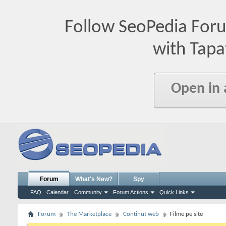
Follow SeoPedia For
with Tapa
Open in
Forum
What's New?
Spy
FAQ
Calendar
Community
Forum Actions
Quick Links
Forum
The Marketplace
Continut web
Filme pe site