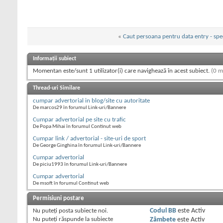
«
Caut persoana pentru data entry - spec
Informații subiect
Momentan este/sunt 1 utilizator(i) care navighează în acest subiect.
(0 m
Thread-uri Similare
cumpar advertorial in blog/site cu autoritate
De marcos29 în forumul Link-uri/Bannere
Cumpar advertorial pe site cu trafic
De Popa Mihai în forumul Continut web
Cumpar link / advertorial - site-uri de sport
De George Ginghina în forumul Link-uri/Bannere
Cumpar advertorial
De piciu1993 în forumul Link-uri/Bannere
Cumpar advertorial
De msoft în forumul Continut web
Permisiuni postare
Nu puteţi
posta subiecte noi.
Codul BB
este
Activ
Nu puteţi
răspunde la subiecte
Zâmbete
este
Activ