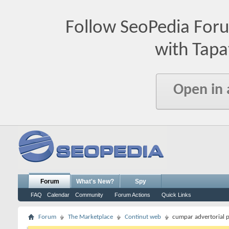
Follow SeoPedia For
with Tapa
Open in
Forum
What's New?
Spy
FAQ
Calendar
Community
Forum Actions
Quick Links
Forum
The Marketplace
Continut web
cumpar advertorial p