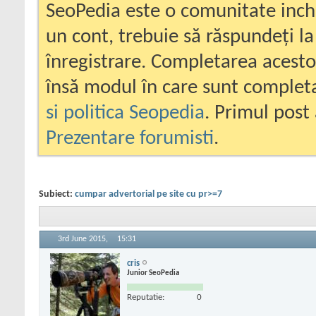
SeoPedia este o comunitate inc
un cont, trebuie să răspundeți la
înregistrare. Completarea acesto
însă modul în care sunt completa
si politica Seopedia
. Primul post 
Prezentare forumisti
.
Subiect:
cumpar advertorial pe site cu pr>=7
3rd June 2015,
15:31
cris
Junior SeoPedia
Reputatie:
0