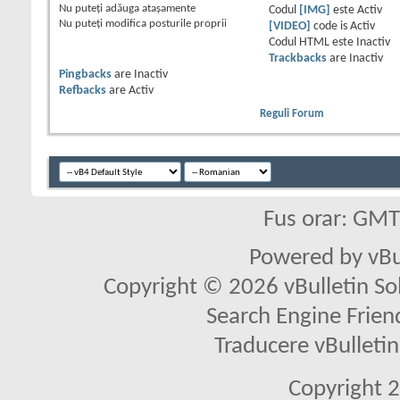
Nu puteţi
adăuga ataşamente
Codul
[IMG]
este
Activ
Nu puteţi
modifica posturile proprii
[VIDEO]
code is
Activ
Codul HTML este
Inactiv
Trackbacks
are
Inactiv
Pingbacks
are
Inactiv
Refbacks
are
Activ
Reguli Forum
Fus orar: GM
Powered by vBu
Copyright © 2026 vBulletin Solu
Search Engine Frien
Traducere vBullet
Copyright 