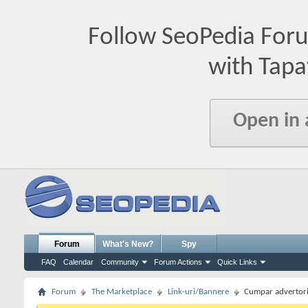
Follow SeoPedia For
with Tapa
Open in
Forum
What's New?
Spy
FAQ
Calendar
Community
Forum Actions
Quick Links
Forum
The Marketplace
Link-uri/Bannere
Cumpar advertori