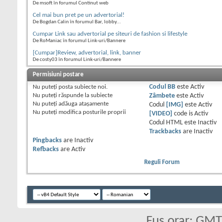
De msoft în forumul Continut web
Cel mai bun pret pe un advertorial!
De Bogdan Calin în forumul Bar, lobby...
Cumpar Link sau advertorial pe siteuri de fashion si lifestyle
De RoManiac în forumul Link-uri/Bannere
[Cumpar]Review, advertorial, link, banner
De costy03 în forumul Link-uri/Bannere
Permisiuni postare
Nu puteţi
posta subiecte noi.
Codul BB
este
Activ
Nu puteţi
răspunde la subiecte
Zâmbete
este
Activ
Nu puteţi
adăuga ataşamente
Codul
[IMG]
este
Activ
Nu puteţi
modifica posturile proprii
[VIDEO]
code is
Activ
Codul HTML este
Inactiv
Trackbacks
are
Inactiv
Pingbacks
are
Inactiv
Refbacks
are
Activ
Reguli Forum
Fus orar: GM