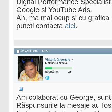
Digital Performance Specialist
Google si YouTube Ads.
Ah, ma mai ocup si cu grafica 
puteti contacta
aici
.
6th April 2016,
17:22
Vinturis Gheorghe
Membru SeoPedia
Reputatie:
26
Am colaborat cu George, sunt f
Răspunsurile la mesaje au fos