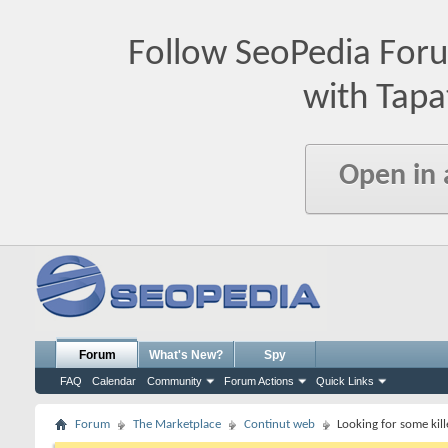
Follow SeoPedia For
with Tapa
Open in
Forum
What's New?
Spy
FAQ
Calendar
Community
Forum Actions
Quick Links
Forum
The Marketplace
Continut web
Looking for some kill