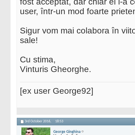
fost acceptat, dar chiar el l-a 
user, într-un mod foarte priete
Sigur vom mai colabora în viit
sale!
Cu stima,
Vinturis Gheorghe.
[ex user George92]
3rd October 2016,
18:53
George Ginghina