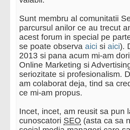
Sunt membru al comunitatii Se
parcursul anilor ce au trecut a
acest forum in special pe part
se poate observa
aici
si
aici
).
2013 si pana acum mi-am dorit
Online Marketing si Advertising
seriozitate si profesionalism. 
am colaborat deja, tind sa cr
ce mi-am propus.
Incet, incet, am reusit sa pun l
cunoscatori
SEO
(asta ca sa n
social media manageri care sa 