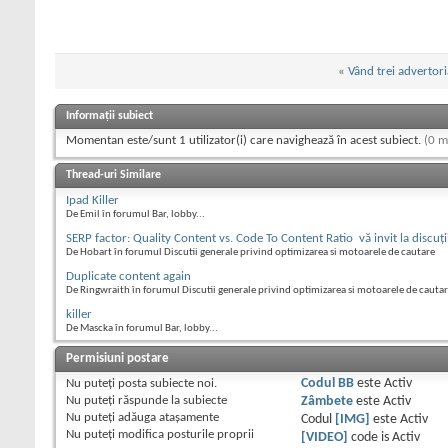
«
Vând trei advertori
Informații subiect
Momentan este/sunt 1 utilizator(i) care navighează în acest subiect.
(0 m
Thread-uri Similare
Ipad Killer
De Emil în forumul Bar, lobby...
SERP factor: Quality Content vs. Code To Content Ratio  vă invit la discuţi
De Hobart în forumul Discutii generale privind optimizarea si motoarele de cautare
Duplicate content again
De Ringwraith în forumul Discutii generale privind optimizarea si motoarele de cauta
killer
De Mascka în forumul Bar, lobby...
Permisiuni postare
Nu puteţi
posta subiecte noi.
Codul BB
este
Activ
Nu puteţi
răspunde la subiecte
Zâmbete
este
Activ
Nu puteţi
adăuga ataşamente
Codul
[IMG]
este
Activ
Nu puteţi
modifica posturile proprii
[VIDEO]
code is
Activ