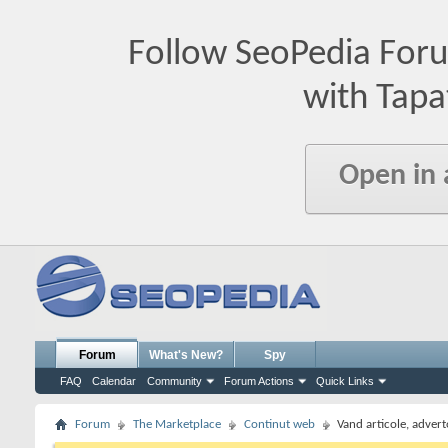
Follow SeoPedia For
with Tapa
Open in
Forum
What's New?
Spy
FAQ
Calendar
Community
Forum Actions
Quick Links
Forum
The Marketplace
Continut web
Vand articole, adverto