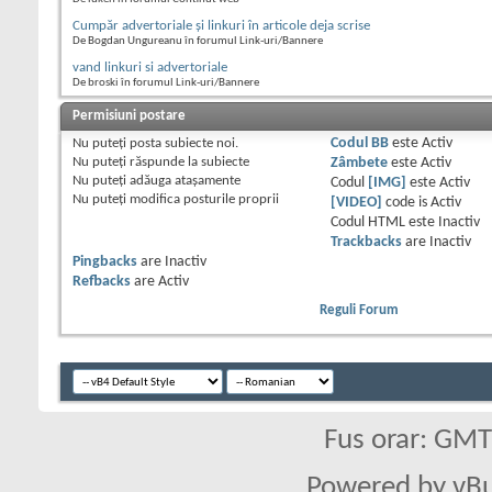
Cumpăr advertoriale și linkuri în articole deja scrise
De Bogdan Ungureanu în forumul Link-uri/Bannere
vand linkuri si advertoriale
De broski în forumul Link-uri/Bannere
Permisiuni postare
Nu puteţi
posta subiecte noi.
Codul BB
este
Activ
Nu puteţi
răspunde la subiecte
Zâmbete
este
Activ
Nu puteţi
adăuga ataşamente
Codul
[IMG]
este
Activ
Nu puteţi
modifica posturile proprii
[VIDEO]
code is
Activ
Codul HTML este
Inactiv
Trackbacks
are
Inactiv
Pingbacks
are
Inactiv
Refbacks
are
Activ
Reguli Forum
Fus orar: GM
Powered by vBu