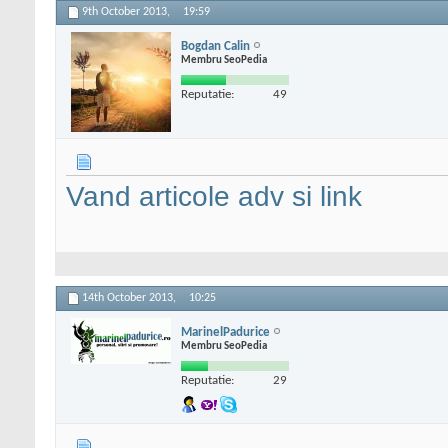
9th October 2013,
19:59
Bogdan Calin
Membru SeoPedia
Reputatie:
49
Vand articole adv si link
14th October 2013,
10:25
MarinelPadurice
Membru SeoPedia
Reputatie:
29