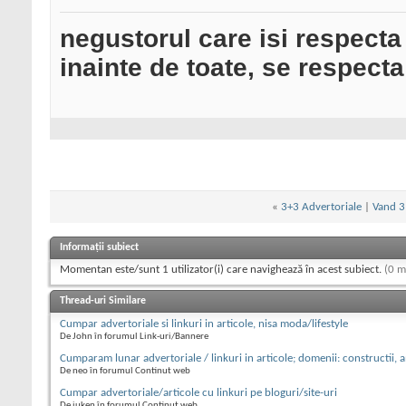
negustorul care isi respecta
inainte de toate, se respecta
«
3+3 Advertoriale
|
Vand 3 
Informații subiect
Momentan este/sunt 1 utilizator(i) care navighează în acest subiect.
(0 m
Thread-uri Similare
Cumpar advertoriale si linkuri in articole, nisa moda/lifestyle
De John în forumul Link-uri/Bannere
Cumparam lunar advertoriale / linkuri in articole; domenii: constructii, 
De neo în forumul Continut web
Cumpar advertoriale/articole cu linkuri pe bloguri/site-uri
De iuken în forumul Continut web