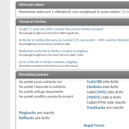
Informații subiect
Momentan este/sunt 1 utilizator(i) care navighează în acest subiect.
(0 m
Thread-uri Similare
Gratis! 5 articole (300 cuvinte fiecare) in limba romana!
De George Ginghina în forumul Oferte gratuite
Articole in Limba Romana la numai 0,95 eurocenti - 300 cuvinte (limitat)
De palaghianu în forumul Continut web
Redactare articole in limba romana si engleza.
De George Ginghina în forumul Servicii web / Jobs
scriu articole in limba romana, engleza
De hodis nicoleta în forumul Locuri de munca
Permisiuni postare
Nu puteţi
posta subiecte noi.
Codul BB
este
Activ
Nu puteţi
răspunde la subiecte
Zâmbete
este
Activ
Nu puteţi
adăuga ataşamente
Codul
[IMG]
este
Activ
Nu puteţi
modifica posturile proprii
[VIDEO]
code is
Activ
Codul HTML este
Inactiv
Trackbacks
are
Inactiv
Pingbacks
are
Inactiv
Refbacks
are
Activ
Reguli Forum