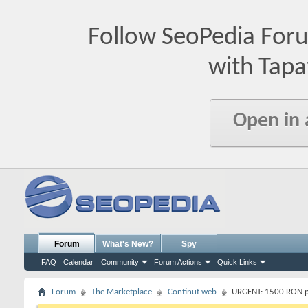
Follow SeoPedia For
with Tapa
Open in
Forum
What's New?
Spy
FAQ
Calendar
Community
Forum Actions
Quick Links
Forum
The Marketplace
Continut web
URGENT: 1500 RON pe