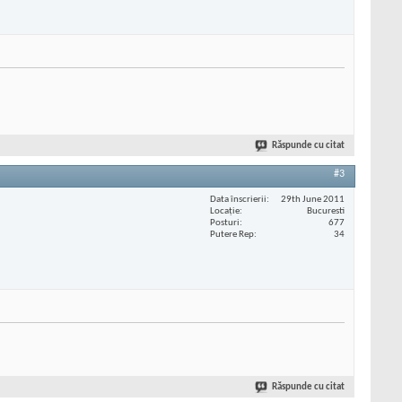
Răspunde cu citat
#3
Data înscrierii
29th June 2011
Locaţie
Bucuresti
Posturi
677
Putere Rep
34
Răspunde cu citat