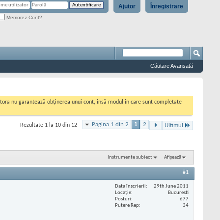
Ajutor
Înregistrare
Memorez Cont?
Căutare Avansată
cestora nu garantează obținerea unui cont, însă modul în care sunt completate
Pagina 1 din 2
1
2
Rezultate 1 la 10 din 12
Ultimul
Instrumente subiect
Afișează
#1
Data înscrierii
29th June 2011
Locaţie
Bucuresti
Posturi
677
Putere Rep
34