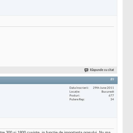
Răspunde cu citat
#9
Data înscrierii
29th June 2011
Locaţie
Bucuresti
Posturi
677
Putere Rep
34
ntre 300 si 1800 cuvinte, in functie de importanta orasului. Nu ma