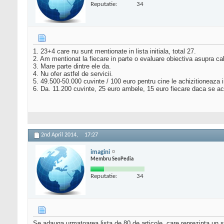
Reputatie:
34
1. 23+4 care nu sunt mentionate in lista initiala, total 27.
2. Am mentionat la fiecare in parte o evaluare obiectiva asupra cali
3. Mare parte dintre ele da.
4. Nu ofer astfel de servicii.
5. 49.500-50.000 cuvinte / 100 euro pentru cine le achizitioneaza i
6. Da. 11.200 cuvinte, 25 euro ambele, 15 euro fiecare daca se ac
2nd April 2014,
17:27
imagini
Membru SeoPedia
Reputatie:
34
Se adauga urmatoarea lista de 80 de articole, care reprezinta un sc