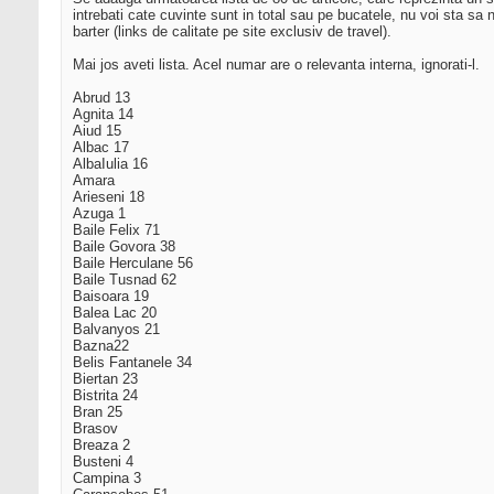
intrebati cate cuvinte sunt in total sau pe bucatele, nu voi sta sa 
barter (links de calitate pe site exclusiv de travel).
Mai jos aveti lista. Acel numar are o relevanta interna, ignorati-l.
Abrud 13
Agnita 14
Aiud 15
Albac 17
AlbaIulia 16
Amara
Arieseni 18
Azuga 1
Baile Felix 71
Baile Govora 38
Baile Herculane 56
Baile Tusnad 62
Baisoara 19
Balea Lac 20
Balvanyos 21
Bazna22
Belis Fantanele 34
Biertan 23
Bistrita 24
Bran 25
Brasov
Breaza 2
Busteni 4
Campina 3