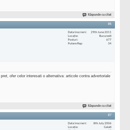
Răspunde cu citat
#6
Data înscrierii
29th June 2011
Locaţie
Bucuresti
Posturi
677
Putere Rep
34
ret, ofer celor interesati o alternativa: articole contra advertoriale
Răspunde cu citat
#7
Data înscrierii
8th July 2006
Locaţie
Galati