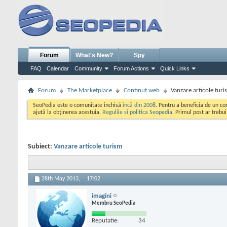
Forum
What's New?
Spy
FAQ
Calendar
Community
Forum Actions
Quick Links
Forum
The Marketplace
Continut web
Vanzare articole turi
SeoPedia este o comunitate inchisă
incă din 2008
. Pentru a beneficia de un c
ajută la obținerea acestuia.
Regulile si politica Seopedia
. Primul post ar trebu
Subiect:
Vanzare articole turism
28th May 2013,
17:02
imagini
Membru SeoPedia
Reputatie:
34