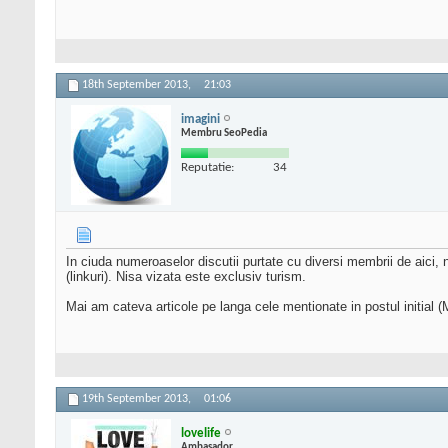
18th September 2013,
21:03
imagini
Membru SeoPedia
Reputatie:
34
In ciuda numeroaselor discutii purtate cu diversi membrii de aici, nu
(linkuri). Nisa vizata este exclusiv turism.
Mai am cateva articole pe langa cele mentionate in postul initial 
19th September 2013,
01:06
lovelife
Ambasador