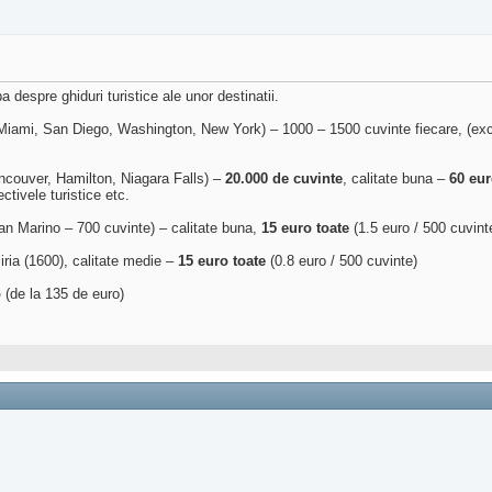
 despre ghiduri turistice ale unor destinatii.
 Miami, San Diego, Washington, New York) – 1000 – 1500 cuvinte fiecare, (exc
ncouver, Hamilton, Niagara Falls) –
20.000 de cuvinte
, calitate buna –
60 eur
ctivele turistice etc.
an Marino – 700 cuvinte) – calitate buna,
15 euro toate
(1.5 euro / 500 cuvint
ria (1600), calitate medie –
15 euro toate
(0.8 euro / 500 cuvinte)
o
(de la 135 de euro)