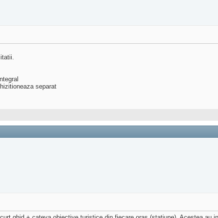
tatii.
ntegral
hizitioneaza separat
urt ghid + cateva obiective turistice din fiecare oras (statiune). Acestea au i