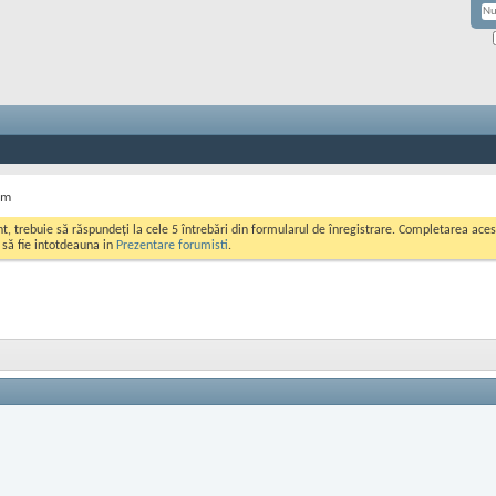
sm
ont, trebuie să răspundeți la cele 5 întrebări din formularul de înregistrare. Completarea a
i să fie intotdeauna in
Prezentare forumisti
.