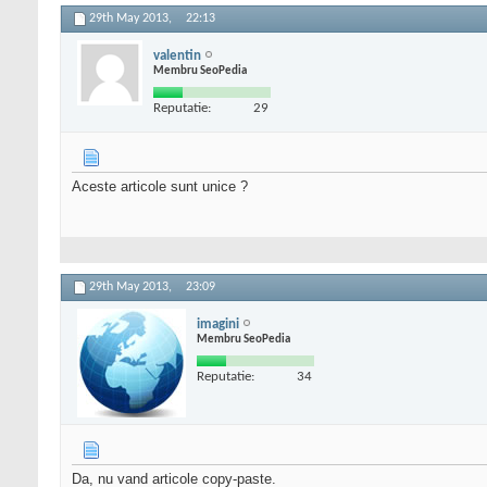
29th May 2013,
22:13
valentin
Membru SeoPedia
Reputatie:
29
Aceste articole sunt unice ?
29th May 2013,
23:09
imagini
Membru SeoPedia
Reputatie:
34
Da, nu vand articole copy-paste.