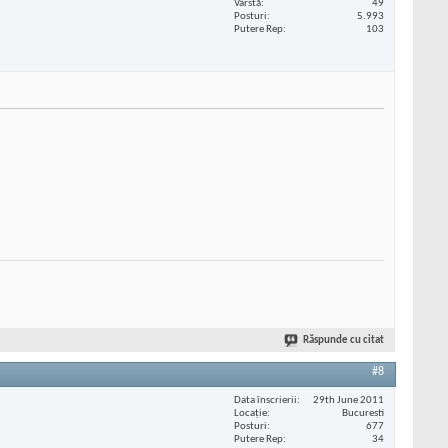
Vârstă
49
Posturi
5.993
Putere Rep
103
Răspunde cu citat
#8
Data înscrierii
29th June 2011
Locaţie
Bucuresti
Posturi
677
Putere Rep
34