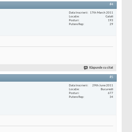
#4
Data înscrierii
17th March 2011
Locaţie
Galati
Posturi
193
Putere Rep
29
Răspunde cu citat
#5
Data înscrierii
29th June 2011
Locaţie
Bucuresti
Posturi
677
Putere Rep
34