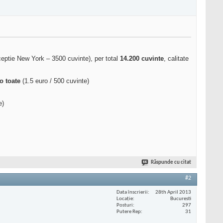
eptie New York – 3500 cuvinte), per total
14.200 cuvinte
, calitate
o toate
(1.5 euro / 500 cuvinte)
e)
Răspunde cu citat
#2
Data înscrierii
28th April 2013
Locaţie
Bucuresti
Posturi
297
Putere Rep
31