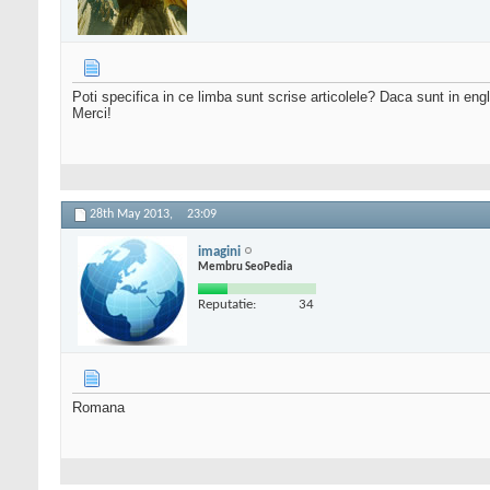
Poti specifica in ce limba sunt scrise articolele? Daca sunt in en
Merci!
28th May 2013,
23:09
imagini
Membru SeoPedia
Reputatie:
34
Romana