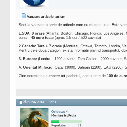
Vanzare articole turism
Scot la vanzare o serie de articole care nu-mi sunt utile. Este vorba
1.SUA: 9 orase
(Atlanta, Boston, Chicago, Florida, Los Angeles,
buna –
45 euro toate
(aprox 1.5 eur / 500 cuvinte)
2.Canada: Tara + 7 orase
(Montreal, Ottawa, Toronto, Londra, Va
Pentru cele doua categorii exista informatii privind transportul, obie
3. Europa:
(Londra – 1200 cuvinte, Tara Galilor – 2000 cuvinte, S
4. Orientul Mijlociu:
Qatar (3000), Bahrain (2100), EAU (2200), Si
Cine doreste sa cumpere tot pachetul, costul este de
100 de eur
28th May 2013,
22:41
Ovidescu
Membru SeoPedia
Reputatie:
31