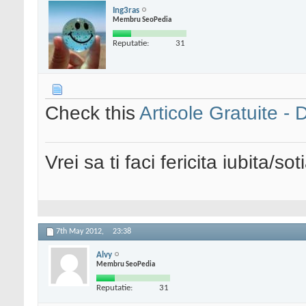
Ing3ras
Membru SeoPedia
Reputatie:
31
Check this
Articole Gratuite - 
Vrei sa ti faci fericita iubita/s
7th May 2012,
23:38
Alvy
Membru SeoPedia
Reputatie:
31