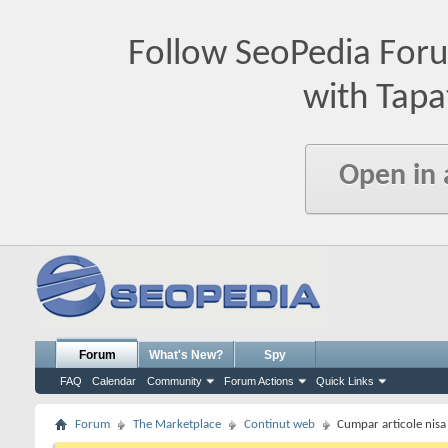
Follow SeoPedia For
with Tapa
Open in
Forum
What's New?
Spy
FAQ
Calendar
Community
Forum Actions
Quick Links
Forum
The Marketplace
Continut web
Cumpar articole nisa