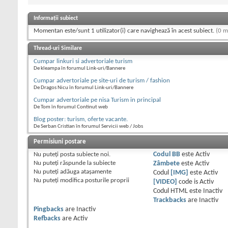
Informații subiect
Momentan este/sunt 1 utilizator(i) care navighează în acest subiect.
(0 m
Thread-uri Similare
Cumpar linkuri si advertoriale turism
De kleampa în forumul Link-uri/Bannere
Cumpar advertoriale pe site-uri de turism / fashion
De Dragos Nicu în forumul Link-uri/Bannere
Cumpar advertoriale pe nisa Turism in principal
De Tom în forumul Continut web
Blog poster: turism, oferte vacante.
De Serban Cristian în forumul Servicii web / Jobs
Permisiuni postare
Nu puteţi
posta subiecte noi.
Codul BB
este
Activ
Nu puteţi
răspunde la subiecte
Zâmbete
este
Activ
Nu puteţi
adăuga ataşamente
Codul
[IMG]
este
Activ
Nu puteţi
modifica posturile proprii
[VIDEO]
code is
Activ
Codul HTML este
Inactiv
Trackbacks
are
Inactiv
Pingbacks
are
Inactiv
Refbacks
are
Activ