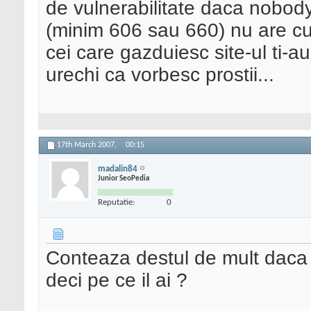
de vulnerabilitate daca nobody 
(minim 606 sau 660) nu are cu
cei care gazduiesc site-ul ti-au
urechi ca vorbesc prostii...
17th March 2007,
00:15
madalin84
Junior SeoPedia
Reputatie:
0
Conteaza destul de mult daca 
deci pe ce il ai ?