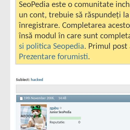
SeoPedia este o comunitate inc
un cont, trebuie să răspundeți la
înregistrare. Completarea acesto
însă modul în care sunt completa
si politica Seopedia
. Primul post 
Prezentare forumisti
.
Subiect:
hacked
19th November 2006,
14:48
zgabu
Junior SeoPedia
Reputatie:
0