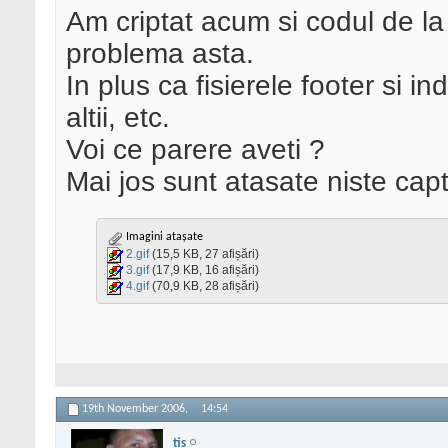
Am criptat acum si codul de l
problema asta.
In plus ca fisierele footer si i
altii, etc.
Voi ce parere aveti ?
Mai jos sunt atasate niste capt
Imagini atașate
2.gif
(15,5 KB, 27 afișări)
3.gif
(17,9 KB, 16 afișări)
4.gif
(70,9 KB, 28 afișări)
19th November 2006,
14:54
tis