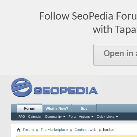
Follow SeoPedia For
with Tapa
Open in
Forum
What's New?
Spy
FAQ
Calendar
Community
Forum Actions
Quick Links
Forum
The Marketplace
Continut web
hacked