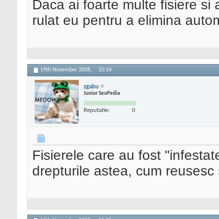
Daca ai foarte multe fisiere si 
rulat eu pentru a elimina autom
19th November 2006,
15:14
zgabu
Junior SeoPedia
Reputatie:
0
Fisierele care au fost "infesta
drepturile astea, cum reusesc 