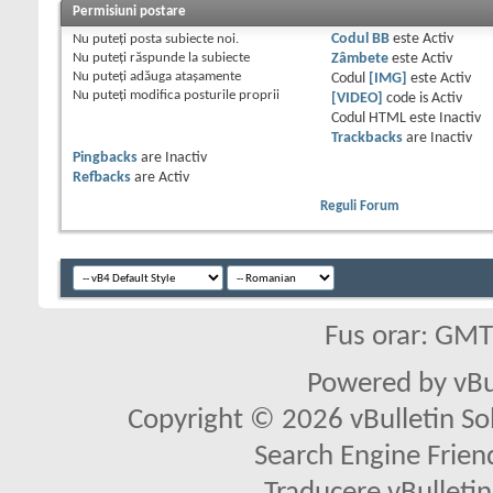
Permisiuni postare
Nu puteţi
posta subiecte noi.
Codul BB
este
Activ
Nu puteţi
răspunde la subiecte
Zâmbete
este
Activ
Nu puteţi
adăuga ataşamente
Codul
[IMG]
este
Activ
Nu puteţi
modifica posturile proprii
[VIDEO]
code is
Activ
Codul HTML este
Inactiv
Trackbacks
are
Inactiv
Pingbacks
are
Inactiv
Refbacks
are
Activ
Reguli Forum
Fus orar: GM
Powered by vBu
Copyright © 2026 vBulletin Solu
Search Engine Frien