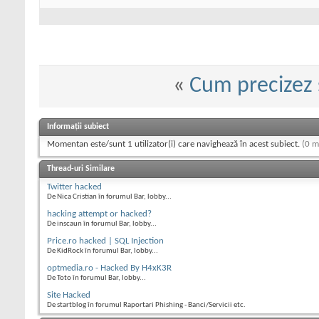
«
Cum precizez 
Informații subiect
Momentan este/sunt 1 utilizator(i) care navighează în acest subiect.
(0 m
Thread-uri Similare
Twitter hacked
De Nica Cristian în forumul Bar, lobby...
hacking attempt or hacked?
De inscaun în forumul Bar, lobby...
Price.ro hacked | SQL Injection
De KidRock în forumul Bar, lobby...
optmedia.ro - Hacked By H4xK3R
De Toto în forumul Bar, lobby...
Site Hacked
De startblog în forumul Raportari Phishing - Banci/Servicii etc.