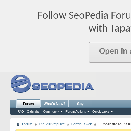
Follow SeoPedia For
with Tapa
Open in
Forum
What's New?
Spy
FAQ
Calendar
Community
Forum Actions
Quick Links
Forum
The Marketplace
Continut web
Cumpar site anunturi