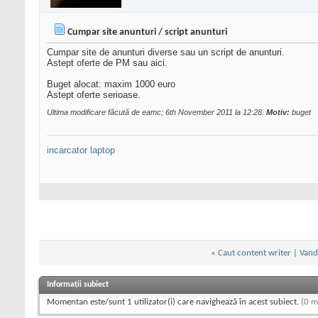
Cumpar site anunturi / script anunturi
Cumpar site de anunturi diverse sau un script de anunturi.
Astept oferte de PM sau aici.
Buget alocat: maxim 1000 euro
Astept oferte serioase.
Ultima modificare făcută de eamc; 6th November 2011 la
12:28
.
Motiv:
buget
incarcator laptop
«
Caut content writer
|
Vand 
Informații subiect
Momentan este/sunt 1 utilizator(i) care navighează în acest subiect.
(0 m