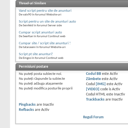
Thread-uri Similare
Vand script pentru site de anunturi
De valx90 în forumul Website-uri
Script pentru un site de anunturi auto
De Seinfeld în forumul Server side
Cumpar script anunturi auto
De SeerKan în forumul Continut web
Cumpar site / script site anunturi !
De tataraseni în forumul Website-uri
Script pt site anunturi!
De Emgos în forumul Continut web
Permisiuni postare
Nu puteţi
posta subiecte noi.
Codul BB
este
Activ
Nu puteţi
răspunde la subiecte
Zâmbete
este
Activ
Nu puteţi
adăuga ataşamente
Codul
[IMG]
este
Activ
Nu puteţi
modifica posturile proprii
[VIDEO]
code is
Activ
Codul HTML este
Inactiv
Trackbacks
are
Inactiv
Pingbacks
are
Inactiv
Refbacks
are
Activ
Reguli Forum