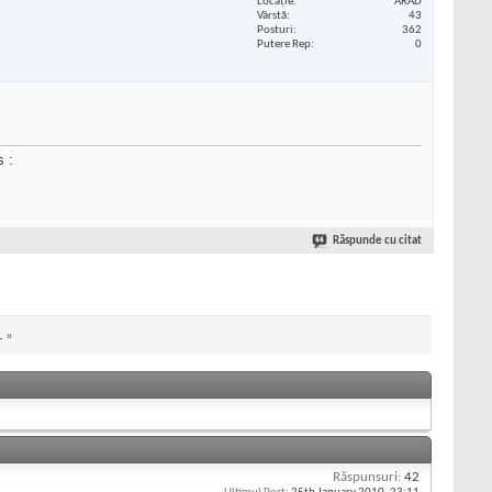
Locaţie
ARAD
Vârstă
43
Posturi
362
Putere Rep
0
s :
Răspunde cu citat
L
»
Răspunsuri:
42