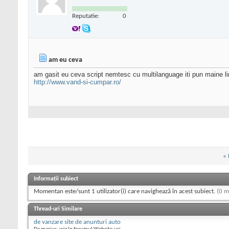
Reputatie:
0
am eu ceva
am gasit eu ceva script nemtesc cu multilanguage iti pun maine linku
http://www.vand-si-cumpar.ro/
«
Informații subiect
Momentan este/sunt 1 utilizator(i) care navighează în acest subiect.
(0 m
Thread-uri Similare
de vanzare site de anunturi auto