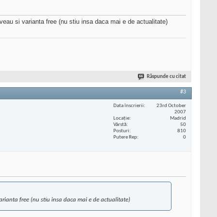
eau si varianta free (nu stiu insa daca mai e de actualitate)
Răspunde cu citat
#3
Data înscrierii
23rd October
2007
Locaţie
Madrid
Vârstă
50
Posturi
810
Putere Rep
0
rianta free (nu stiu insa daca mai e de actualitate)