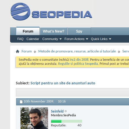
Forum
What's New?
Spy
FAQ
Calendar
Community
Forum Actions
Quick Links
Forum
Metode de promovare, resurse, articole si tutoriale
Serv
SeoPedia este o comunitate inchisă
incă din 2008
. Pentru a beneficia de un c
ajută la obținerea acestuia.
Regulile si politica Seopedia
. Primul post ar trebu
Subiect:
Script pentru un site de anunturi auto
10th November 2009,
10:16
Seinfeld
Membru SeoPedia
Reputatie:
40