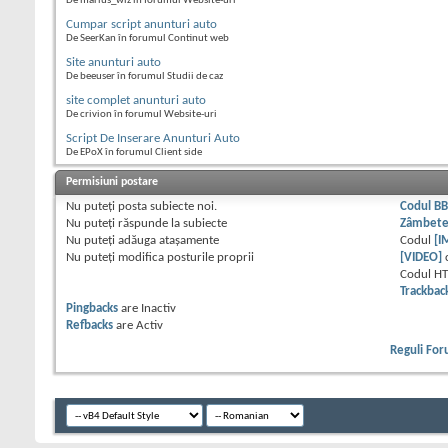
De marius_wiz în forumul Website-uri
Cumpar script anunturi auto
De SeerKan în forumul Continut web
Site anunturi auto
De beeuser în forumul Studii de caz
site complet anunturi auto
De crivion în forumul Website-uri
Script De Inserare Anunturi Auto
De EPoX în forumul Client side
Permisiuni postare
Nu puteţi
posta subiecte noi.
Codul B
Nu puteţi
răspunde la subiecte
Zâmbet
Nu puteţi
adăuga ataşamente
Codul
[I
Nu puteţi
modifica posturile proprii
[VIDEO]
Codul H
Trackbac
Pingbacks
are
Inactiv
Refbacks
are
Activ
Reguli Fo