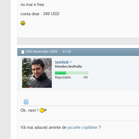
nu mai e free.
costa doar : 349 USD
10th November 2009,
11:10
Seinfeld
Membru SeoPedia
Reputatie:
40
Ok, next !
Vă mai aduceți aminte de
jocurile copilăriei
?