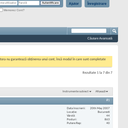
Ajutor
Înregistrare
Memorez Cont?
Căutare Avansată
cestora nu garantează obținerea unui cont, însă modul în care sunt completate
Rezultate 1 la 7 din 7
Instrumente subiect
Afișează
#1
Data înscrierii
20th May 2007
Locaţie
Bucuresti
Vârstă
44
Posturi
863
Putere Rep
40