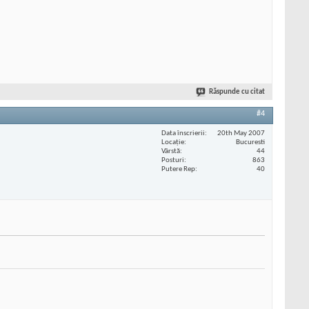
Răspunde cu citat
#4
Data înscrierii
20th May 2007
Locaţie
Bucuresti
Vârstă
44
Posturi
863
Putere Rep
40