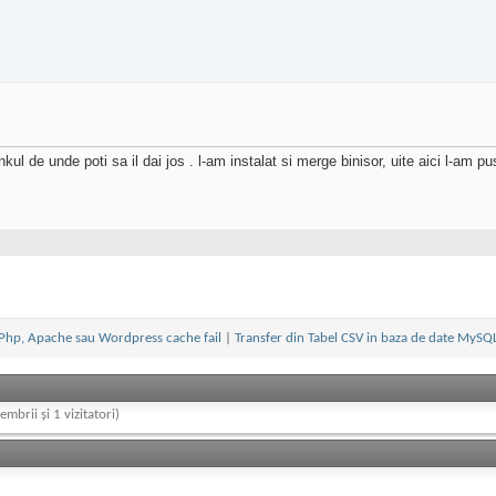
l de unde poti sa il dai jos . l-am instalat si merge binisor, uite aici l-am pu
Php, Apache sau Wordpress cache fail
|
Transfer din Tabel CSV in baza de date MySQ
embrii și 1 vizitatori)