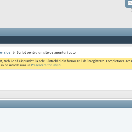
er side
Script pentru un site de anunturi auto
ont, trebuie să răspundeți la cele 5 întrebări din formularul de înregistrare. Completarea a
i să fie intotdeauna in
Prezentare forumisti
.