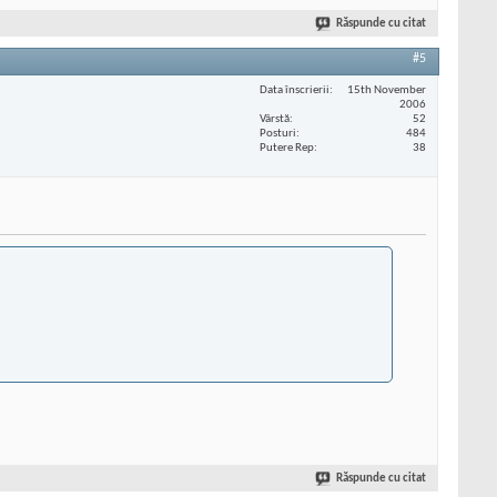
Răspunde cu citat
#5
Data înscrierii
15th November
2006
Vârstă
52
Posturi
484
Putere Rep
38
Răspunde cu citat