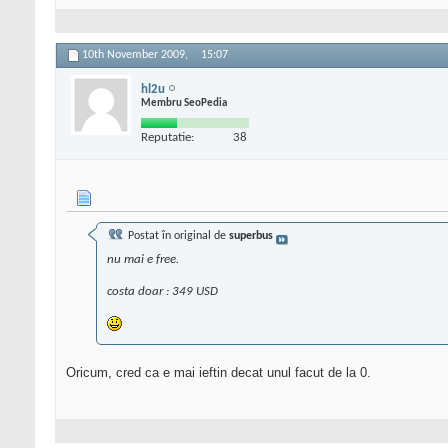
10th November 2009,
15:07
hl2u
Membru SeoPedia
Reputatie:
38
Postat în original de
superbus
nu mai e free.
costa doar : 349 USD
Oricum, cred ca e mai ieftin decat unul facut de la 0.