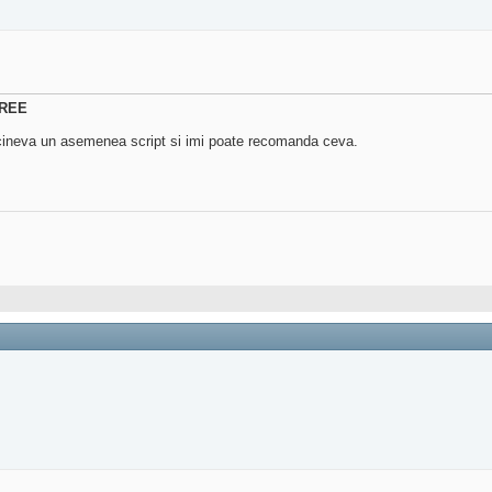
REE
 cineva un asemenea script si imi poate recomanda ceva.