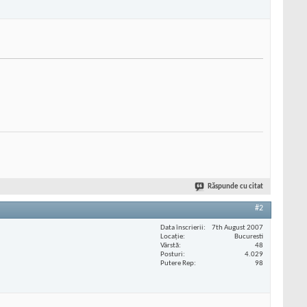
Răspunde cu citat
#2
Data înscrierii
7th August 2007
Locaţie
Bucuresti
Vârstă
48
Posturi
4.029
Putere Rep
98