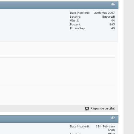
#6
Data înscrierii
20th May 2007
Locaţie
Bucuresti
Vârstă
44
Posturi
863
Putere Rep
40
Răspunde cu citat
#7
Data înscrierii
13th February
2008