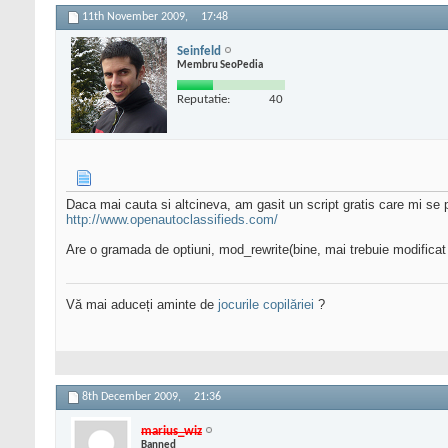
11th November 2009,
17:48
Seinfeld
Membru SeoPedia
Reputatie:
40
Daca mai cauta si altcineva, am gasit un script gratis care mi se 
http://www.openautoclassifieds.com/
Are o gramada de optiuni, mod_rewrite(bine, mai trebuie modificat 
Vă mai aduceți aminte de
jocurile copilăriei
?
8th December 2009,
21:36
marius_wiz
Banned