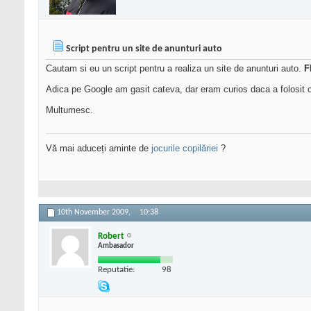
Script pentru un site de anunturi auto
Cautam si eu un script pentru a realiza un site de anunturi auto.
F
Adica pe Google am gasit cateva, dar eram curios daca a folosit
Multumesc.
Vă mai aduceți aminte de
jocurile copilăriei
?
10th November 2009,
10:38
Robert
Ambasador
Reputatie:
98