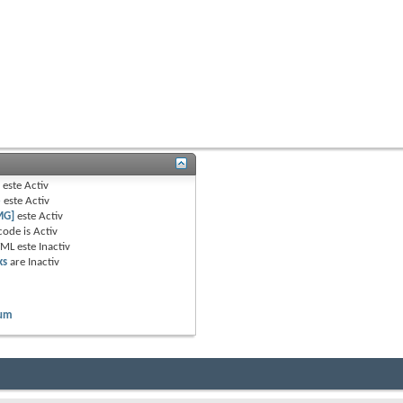
B
este
Activ
e
este
Activ
MG]
este
Activ
code is
Activ
TML este
Inactiv
ks
are
Inactiv
rum