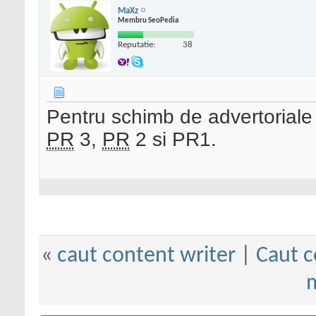
MaXz
Membru SeoPedia
Reputatie:
38
Pentru schimb de advertoriale da
PR
3,
PR
2 si PR1.
«
caut content writer
|
Caut c