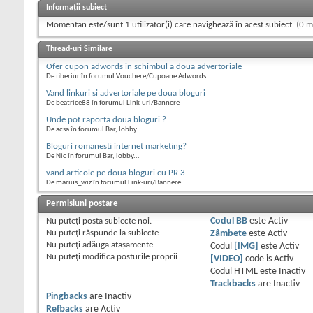
Informații subiect
Momentan este/sunt 1 utilizator(i) care navighează în acest subiect.
(0 m
Thread-uri Similare
Ofer cupon adwords in schimbul a doua advertoriale
De tiberiur în forumul Vouchere/Cupoane Adwords
Vand linkuri si advertoriale pe doua bloguri
De beatrice88 în forumul Link-uri/Bannere
Unde pot raporta doua bloguri ?
De acsa în forumul Bar, lobby...
Bloguri romanesti internet marketing?
De Nic în forumul Bar, lobby...
vand articole pe doua bloguri cu PR 3
De marius_wiz în forumul Link-uri/Bannere
Permisiuni postare
Nu puteţi
posta subiecte noi.
Codul BB
este
Activ
Nu puteţi
răspunde la subiecte
Zâmbete
este
Activ
Nu puteţi
adăuga ataşamente
Codul
[IMG]
este
Activ
Nu puteţi
modifica posturile proprii
[VIDEO]
code is
Activ
Codul HTML este
Inactiv
Trackbacks
are
Inactiv
Pingbacks
are
Inactiv
Refbacks
are
Activ