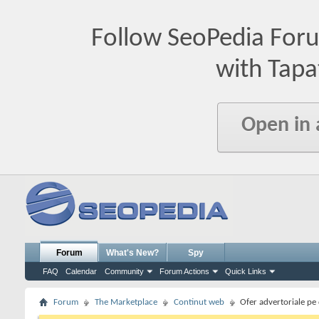
Follow SeoPedia For
with Tapa
Open in
Forum
What's New?
Spy
FAQ
Calendar
Community
Forum Actions
Quick Links
Forum
The Marketplace
Continut web
Ofer advertoriale pe