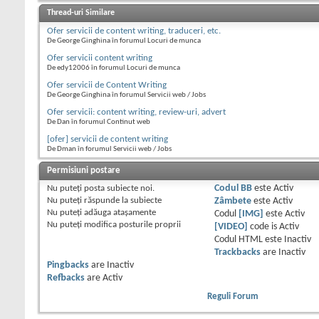
Thread-uri Similare
Ofer servicii de content writing, traduceri, etc.
De George Ginghina în forumul Locuri de munca
Ofer servicii content writing
De edy12006 în forumul Locuri de munca
Ofer servicii de Content Writing
De George Ginghina în forumul Servicii web / Jobs
Ofer servicii: content writing, review-uri, advert
De Dan în forumul Continut web
[ofer] servicii de content writing
De Dman în forumul Servicii web / Jobs
Permisiuni postare
Nu puteţi
posta subiecte noi.
Codul BB
este
Activ
Nu puteţi
răspunde la subiecte
Zâmbete
este
Activ
Nu puteţi
adăuga ataşamente
Codul
[IMG]
este
Activ
Nu puteţi
modifica posturile proprii
[VIDEO]
code is
Activ
Codul HTML este
Inactiv
Trackbacks
are
Inactiv
Pingbacks
are
Inactiv
Refbacks
are
Activ
Reguli Forum