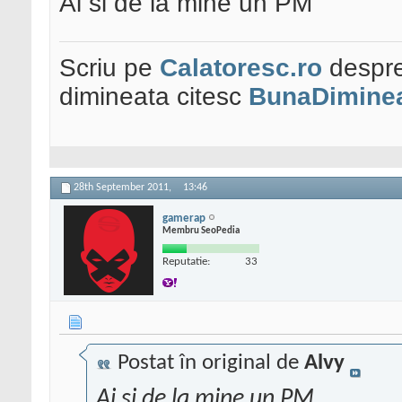
Ai si de la mine un PM
Scriu pe
Calatoresc.ro
despre
dimineata citesc
BunaDiminea
28th September 2011,
13:46
gamerap
Membru SeoPedia
Reputatie:
33
Postat în original de
Alvy
Ai si de la mine un PM