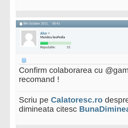
8th October 2011,
00:41
Alvy
Membru SeoPedia
Reputatie:
31
Confirm colaborarea cu @gamer
recomand !
Scriu pe
Calatoresc.ro
despre
dimineata citesc
BunaDiminea