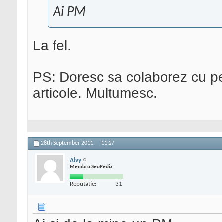
Ai PM
La fel.
PS: Doresc sa colaborez cu p
articole. Multumesc.
28th September 2011,
11:27
Alvy
Membru SeoPedia
Reputatie:
31