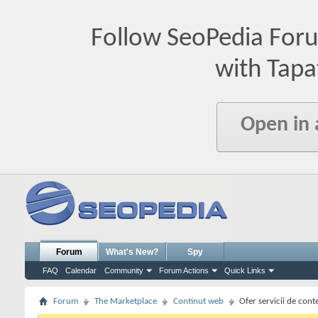
Follow SeoPedia For
with Tapa
Open in
Forum
What's New?
Spy
FAQ
Calendar
Community
Forum Actions
Quick Links
Forum
The Marketplace
Continut web
Ofer servicii de cont