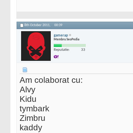
8th October 2011,
00:39
gamerap
Membru SeoPedia
Reputatie:
33
Am colaborat cu:
Alvy
Kidu
tymbark
Zimbru
kaddy