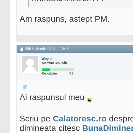
Am raspuns, astept PM.
28th September 2011,
23:19
Alvy
Membru SeoPedia
Reputatie:
31
Ai raspunsul meu
Scriu pe
Calatoresc.ro
despre
dimineata citesc
BunaDiminea