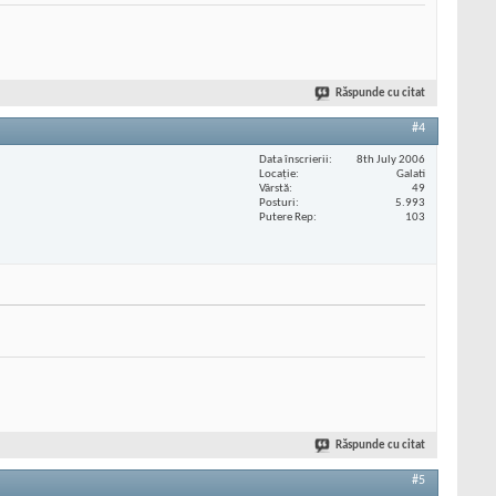
Răspunde cu citat
#4
Data înscrierii
8th July 2006
Locaţie
Galati
Vârstă
49
Posturi
5.993
Putere Rep
103
Răspunde cu citat
#5