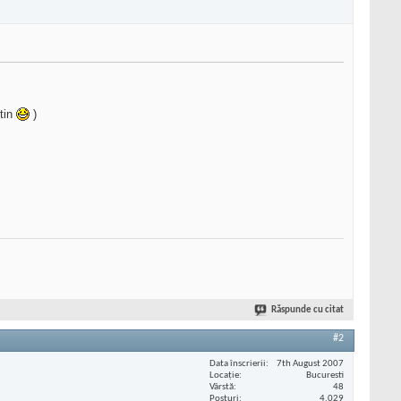
ftin
)
Răspunde cu citat
#2
Data înscrierii
7th August 2007
Locaţie
Bucuresti
Vârstă
48
Posturi
4.029