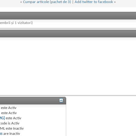
«
Cumpar articole (pachet de 3)
|
Add twitter to facebook
»
embrii și 1 vizitatori)
B
este
Activ
e
este
Activ
MG]
este
Activ
code is
Activ
TML este
Inactiv
ks
are
Inactiv