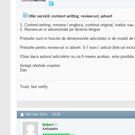
Ofer servicii: content writing, review-uri, advert
1. Content-writing: romana / engleza, continut original, tradus sau 
2. Review-uri si advertoriale pe diverse bloguri
Preturile sunt in functie de dimensiunile articolului si de modul de
Preturile pentru review-uri si advert: 5-7 euro / articol (link-uri i
Chiar daca autorul articolelor nu va fi mereu acelasi, este posibila
Astept ofertele voastre.
Dan
Trust, but verify.
16th June 2011,
19:18
Robert
Ambasador