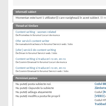
Informații subiect
Momentan este/sunt 1 utilizator(i) care navighează în acest subiect.
(0 m
Thread-uri Similare
Content writing - women related
De Prometeu în forumul Locuri de munca
Ofer servicii content writer
De ioanadumitrachescu în forumul Servicii web / Jobs
[ofer] servicii de content writing
De Dman în forumul Servicii web / Jobs
Content writing si traduceri ro-en, en-ro
De Cosmin Emanuel în forumul Locuri de munca
Content writing si traduceri ro-en, en-ro
De Cosmin Emanuel în forumul Servicii web / Jobs
Permisiuni postare
Nu puteţi
posta subiecte noi.
Codul B
Nu puteţi
răspunde la subiecte
Zâmbet
Nu puteţi
adăuga ataşamente
Codul
[I
Nu puteţi
modifica posturile proprii
[VIDEO]
Codul H
Trackbac