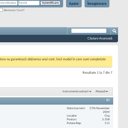
Ajutor
Înregistrare
Memorez Cont?
Căutare Avansată
cestora nu garantează obținerea unui cont, însă modul în care sunt completate
Rezultate 1 la 7 din 7
Instrumente subiect
Afișează
#1
Data înscrierii
17th November
2004
Locaţie
Cluj
Posturi
3.358
Putere Rep
111