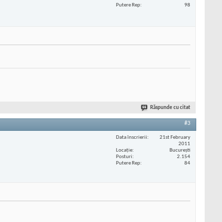
Putere Rep
98
Răspunde cu citat
#3
Data înscrierii
21st February
2011
Locaţie
București
Posturi
2.154
Putere Rep
84