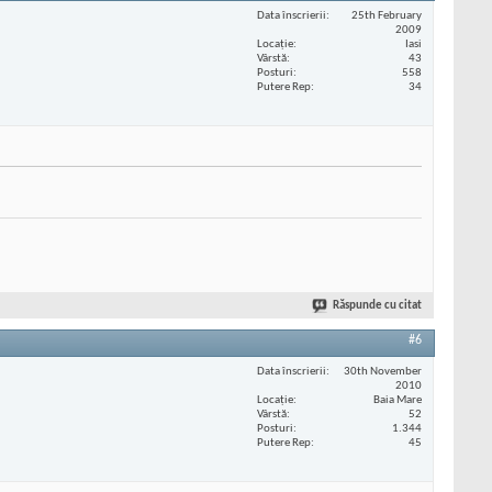
Data înscrierii
25th February
2009
Locaţie
Iasi
Vârstă
43
Posturi
558
Putere Rep
34
Răspunde cu citat
#6
Data înscrierii
30th November
2010
Locaţie
Baia Mare
Vârstă
52
Posturi
1.344
Putere Rep
45