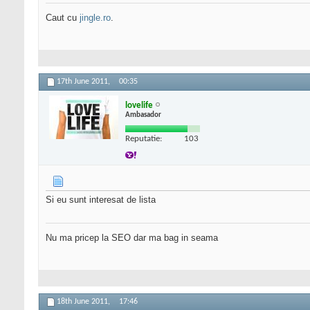
Caut cu
jingle.ro
.
17th June 2011,
00:35
lovelife
Ambasador
Reputatie:
103
Si eu sunt interesat de lista
Nu ma pricep la SEO dar ma bag in seama
18th June 2011,
17:46