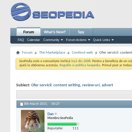
Forum
What's New?
Spy
FAQ
Calendar
Community
Forum Actions
Quick Links
Forum
The Marketplace
Continut web
Ofer servicii: content
SeoPedia este o comunitate inchisă
incă din 2008
. Pentru a beneficia de un c
ajută la obținerea acestuia.
Regulile si politica Seopedia
. Primul post ar trebu
Subiect:
Ofer servicii: content writing, review-uri, advert
8th March 2011,
00:27
Dan
Membru SeoPedia
Reputatie:
111