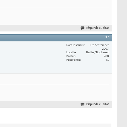
Răspunde cu citat
#7
Data înscrierii
8th September
2007
Locaţie
Berlin / Bucharest
Posturi
988
Putere Rep
41
Răspunde cu citat