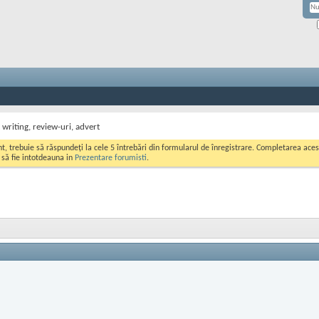
 writing, review-uri, advert
ont, trebuie să răspundeți la cele 5 întrebări din formularul de înregistrare. Completarea a
i să fie intotdeauna in
Prezentare forumisti
.