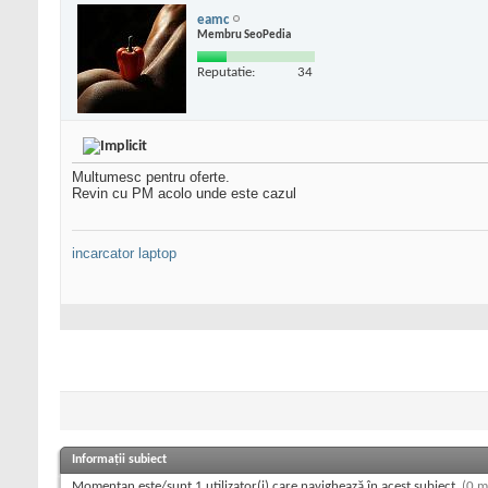
eamc
Membru SeoPedia
Reputatie:
34
Multumesc pentru oferte.
Revin cu PM acolo unde este cazul
incarcator laptop
Informații subiect
Momentan este/sunt 1 utilizator(i) care navighează în acest subiect.
(0 m