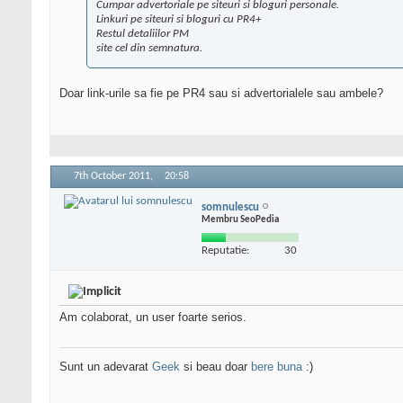
Cumpar advertoriale pe siteuri si bloguri personale.
Linkuri pe siteuri si bloguri cu PR4+
Restul detaliilor PM
site cel din semnatura.
Doar link-urile sa fie pe PR4 sau si advertorialele sau ambele?
7th October 2011,
20:58
somnulescu
Membru SeoPedia
Reputatie:
30
Am colaborat, un user foarte serios.
Sunt un adevarat
Geek
si beau doar
bere buna
:)