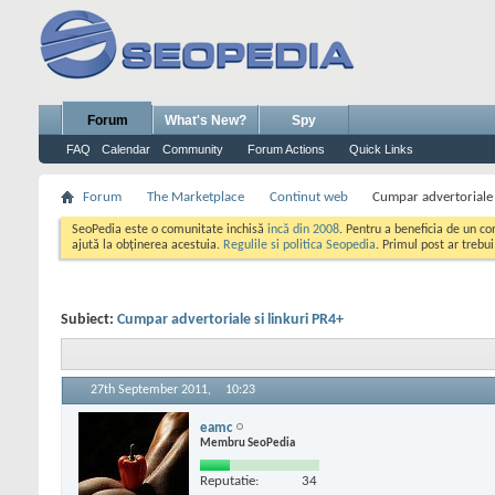
Forum
What's New?
Spy
FAQ
Calendar
Community
Forum Actions
Quick Links
Forum
The Marketplace
Continut web
Cumpar advertoriale 
SeoPedia este o comunitate inchisă
incă din 2008
. Pentru a beneficia de un c
ajută la obținerea acestuia.
Regulile si politica Seopedia
. Primul post ar trebu
Subiect:
Cumpar advertoriale si linkuri PR4+
27th September 2011,
10:23
eamc
Membru SeoPedia
Reputatie:
34