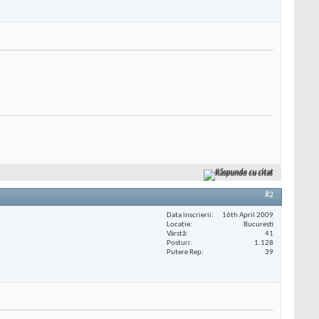
Răspunde cu citat
#2
Data înscrierii
16th April 2009
Locaţie
Bucuresti
Vârstă
41
Posturi
1.128
Putere Rep
39