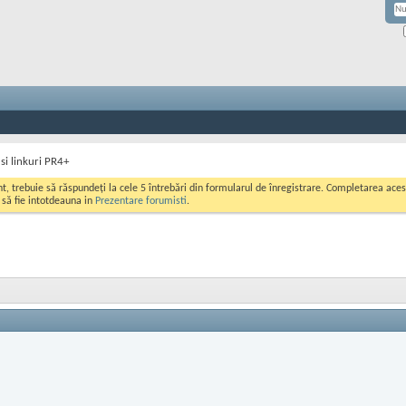
si linkuri PR4+
ont, trebuie să răspundeți la cele 5 întrebări din formularul de înregistrare. Completarea a
i să fie intotdeauna in
Prezentare forumisti
.