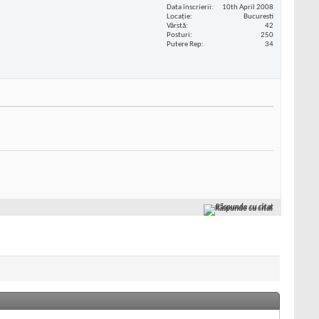
Data înscrierii
10th April 2008
Locaţie
Bucuresti
Vârstă
42
Posturi
250
Putere Rep
34
Răspunde cu citat