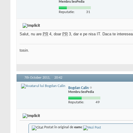
Membru SeoPedia
Reputatie:
31
Salut, nu are
PR
4, doar
PR
3, dar e pe nisa IT. Daca te interes
tosin.
7th October 2011,
20:42
Bogdan Calin
Membru SeoPedia
Reputatie:
49
Postat în original de
eamc