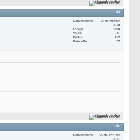
Răspunde cu citat
#4
Data înscrierii
25th October
2010
Locaţie
Sibiu
Vârstă
41
Posturi
159
Putere Rep
29
Răspunde cu citat
#5
Data înscrierii
27th February
2011