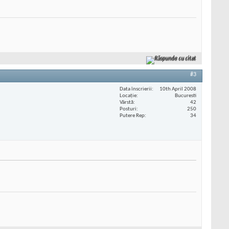
Răspunde cu citat
#3
Data înscrierii
10th April 2008
Locaţie
Bucuresti
Vârstă
42
Posturi
250
Putere Rep
34