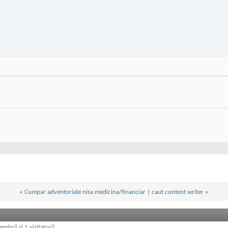
«
Cumpar adventoriale nisa medicina/financiar
|
caut content writer
»
embrii și 1 vizitatori)