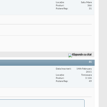
Locaţie
Satu Mare
Posturi
366
Putere Rep
31
Răspunde cu citat
#6
Data înscrierii
14th February
2011
Locaţie
Timisoara
Posturi
3.126
Putere Rep
49