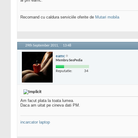
ai pm eamc.
Recomand cu caldura serviciile oferite de
Mutari mobila
29th September 2011,
13:48
eamc
Membru SeoPedia
Reputatie:
34
Am facut plata la toata lumea.
Daca am uitat pe cineva dati PM.
incarcator laptop