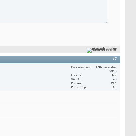
Răspunde cu citat
#7
Data înscrierii
17th December
2010
Locaţie
Iasi
Vârstă
40
Posturi
284
Putere Rep
30