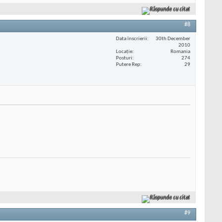
Răspunde cu citat
#8
Data înscrierii
30th December
2010
Locaţie
Romania
Posturi
274
Putere Rep
29
Răspunde cu citat
#9