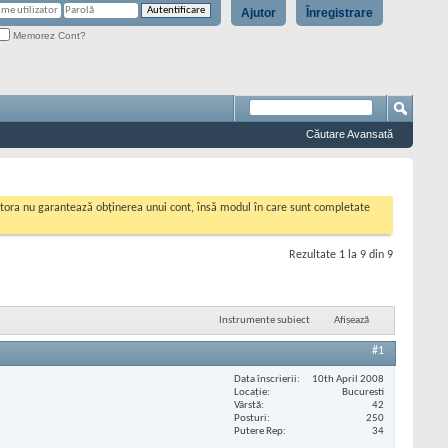
Ajutor
Înregistrare
Memorez Cont?
Căutare Avansată
cestora nu garantează obținerea unui cont, însă modul în care sunt completate
Rezultate 1 la 9 din 9
Instrumente subiect
Afișează
#1
Data înscrierii
10th April 2008
Locaţie
Bucuresti
Vârstă
42
Posturi
250
Putere Rep
34